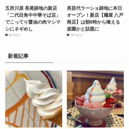
五所川原 長尾跡地の新店
長苗代ラーショ跡地に本日
「二代目角中中華そば店」
オープン！新店【麺屋 八戸
でこってり醤油の肉マシマ
商店】は朝6時から喰える
シにネギめし
楽園かと話題に
ラーメン
ラーメン
新着記事