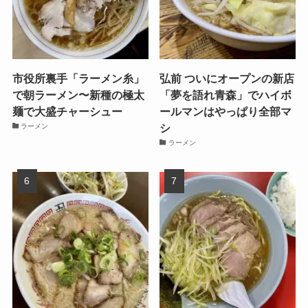
市役所裏手「ラーメン糸」
弘前 ついにオープンの新店
で朝ラーメン〜新種の極太
「夢を語れ青森」でハイボ
麺で大盛チャーシュー
ールマンはやっぱり全部マ
シ
ラーメン
ラーメン