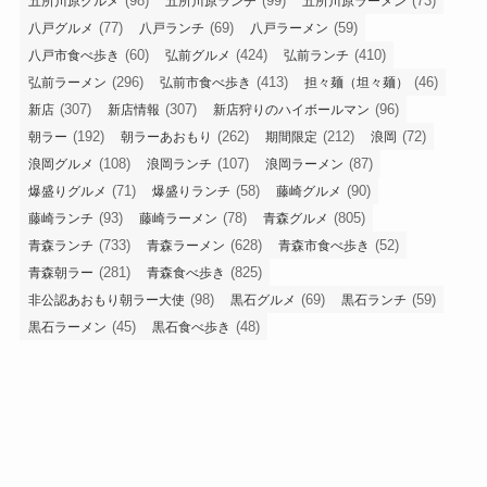
(98)
(99)
(73)
五所川原グルメ
五所川原ランチ
五所川原ラーメン
(77)
(69)
(59)
八戸グルメ
八戸ランチ
八戸ラーメン
(60)
(424)
(410)
八戸市食べ歩き
弘前グルメ
弘前ランチ
(296)
(413)
(46)
弘前ラーメン
弘前市食べ歩き
担々麺（坦々麺）
(307)
(307)
(96)
新店
新店情報
新店狩りのハイボールマン
(192)
(262)
(212)
(72)
朝ラー
朝ラーあおもり
期間限定
浪岡
(108)
(107)
(87)
浪岡グルメ
浪岡ランチ
浪岡ラーメン
(71)
(58)
(90)
爆盛りグルメ
爆盛りランチ
藤崎グルメ
(93)
(78)
(805)
藤崎ランチ
藤崎ラーメン
青森グルメ
(733)
(628)
(52)
青森ランチ
青森ラーメン
青森市食べ歩き
(281)
(825)
青森朝ラー
青森食べ歩き
(98)
(69)
(59)
非公認あおもり朝ラー大使
黒石グルメ
黒石ランチ
(45)
(48)
黒石ラーメン
黒石食べ歩き