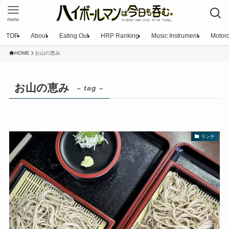
menu
TOP
About
Eating Out
HRP Ranking
Music Instrument
Motorc
HOME
お山の恵み
お山の恵み
– tag –
ランチ