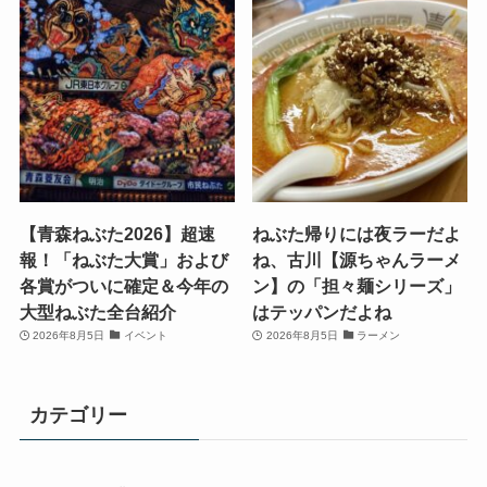
【青森ねぶた2026】超速
ねぶた帰りには夜ラーだよ
報！「ねぶた大賞」および
ね、古川【源ちゃんラーメ
各賞がついに確定＆今年の
ン】の「担々麺シリーズ」
大型ねぶた全台紹介
はテッパンだよね
2026年8月5日
イベント
2026年8月5日
ラーメン
カテゴリー