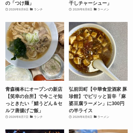
の「つけ麺」
干しチャーシュー」
2026年8月9日
ランチ
2026年8月8日
ラーメン
青森橋本にオープンの新店
弘前田町【中華食堂酒家 豚
【笑幸の台所】で今こそ知
珍館】でピリッと旨辛「麻
っときたい「鯖うどん＆セ
婆豆腐ラーメン」に300円
ルフ唐揚げご飯」
の半ライス
2026年8月7日
ランチ
2026年8月6日
ラーメン