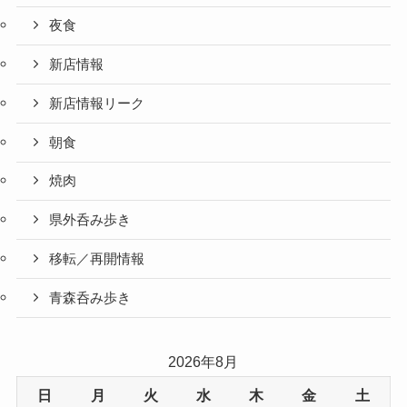
夜食
新店情報
新店情報リーク
朝食
焼肉
県外呑み歩き
移転／再開情報
青森呑み歩き
2026年8月
日
月
火
水
木
金
土