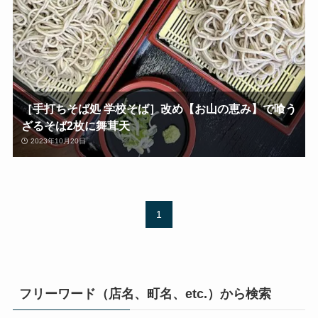
［手打ちそば処 学校そば］改め【お山の恵み】で喰う
ざるそば2枚に舞茸天
2023年10月20日
1
フリーワード（店名、町名、etc.）から検索