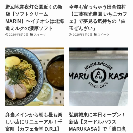
野辺地常夜灯公園近くの新
今年も寄っちゃう田舎館村
店【ソフトクリーム
【工藤観光農園 いちごカフ
MARIN】〜イチオシは北海
ェ】で夢見る気持ちの「白
道ミルクの濃厚ソフト
玉ぜんざい」
2026年8月9日
スイーツ
2026年8月9日
スイーツ
弁当メインから朝も昼も楽
弘前城東に本日オープン！
しい店にリニューアル！千
新店【ヌードルハウス
富町【カフェ食堂 D.R.1】
MARUKASA】で「濃口煮