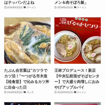
はテッパンだよね
メン＆肉そぼろ飯」
2026年8月5日
ラーメン
2026年8月4日
ラーメン
たぶん合言葉は”カツラで
王林プロデュース！新店
カツ活！”〜つがる市木造
【中央弘前混ぜそばセンタ
【桂食堂】で沁みるカツ丼
ー】で大盛り肉増しにおみ
に出会った日
やげアップルパイ
2026年8月3日
ランチ
2026年8月2日
ラーメン