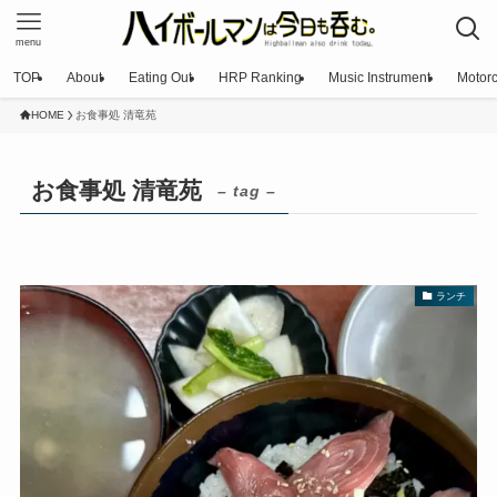
menu
TOP
About
Eating Out
HRP Ranking
Music Instrument
Motorc
HOME
お食事処 清竜苑
お食事処 清竜苑
– tag –
ランチ