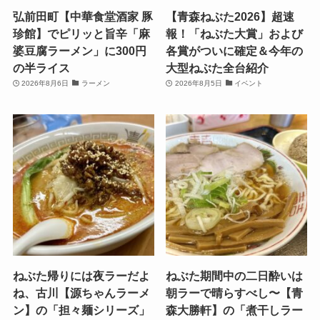
弘前田町【中華食堂酒家 豚
【青森ねぶた2026】超速
珍館】でピリッと旨辛「麻
報！「ねぶた大賞」および
婆豆腐ラーメン」に300円
各賞がついに確定＆今年の
の半ライス
大型ねぶた全台紹介
2026年8月6日
ラーメン
2026年8月5日
イベント
ねぶた帰りには夜ラーだよ
ねぶた期間中の二日酔いは
ね、古川【源ちゃんラーメ
朝ラーで晴らすべし〜【青
ン】の「担々麺シリーズ」
森大勝軒】の「煮干しラー