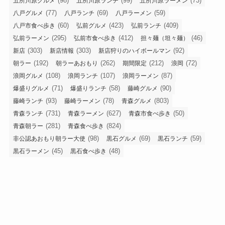
(98)
(99)
(73)
五所川原グルメ
五所川原ランチ
五所川原ラーメン
(77)
(69)
(59)
八戸グルメ
八戸ランチ
八戸ラーメン
(60)
(423)
(409)
八戸市食べ歩き
弘前グルメ
弘前ランチ
(295)
(412)
(46)
弘前ラーメン
弘前市食べ歩き
担々麺（坦々麺）
(303)
(303)
(92)
新店
新店情報
新店狩りのハイボールマン
(192)
(262)
(212)
(72)
朝ラー
朝ラーあおもり
期間限定
浪岡
(108)
(107)
(87)
浪岡グルメ
浪岡ランチ
浪岡ラーメン
(71)
(58)
(90)
爆盛りグルメ
爆盛りランチ
藤崎グルメ
(93)
(78)
(803)
藤崎ランチ
藤崎ラーメン
青森グルメ
(731)
(627)
(50)
青森ランチ
青森ラーメン
青森市食べ歩き
(281)
(824)
青森朝ラー
青森食べ歩き
(98)
(69)
(59)
非公認あおもり朝ラー大使
黒石グルメ
黒石ランチ
(45)
(48)
黒石ラーメン
黒石食べ歩き