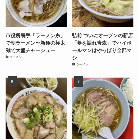
市役所裏手「ラーメン糸」
弘前 ついにオープンの新店
で朝ラーメン〜新種の極太
「夢を語れ青森」でハイボ
麺で大盛チャーシュー
ールマンはやっぱり全部マ
シ
ラーメン
ラーメン