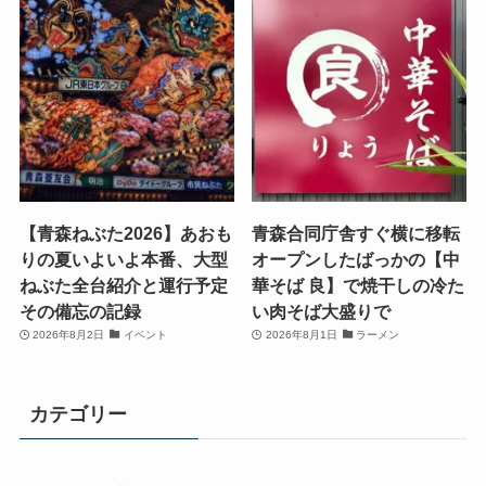
【青森ねぶた2026】あおも
青森合同庁舎すぐ横に移転
りの夏いよいよ本番、大型
オープンしたばっかの【中
ねぶた全台紹介と運行予定
華そば 良】で焼干しの冷た
その備忘の記録
い肉そば大盛りで
2026年8月2日
イベント
2026年8月1日
ラーメン
カテゴリー