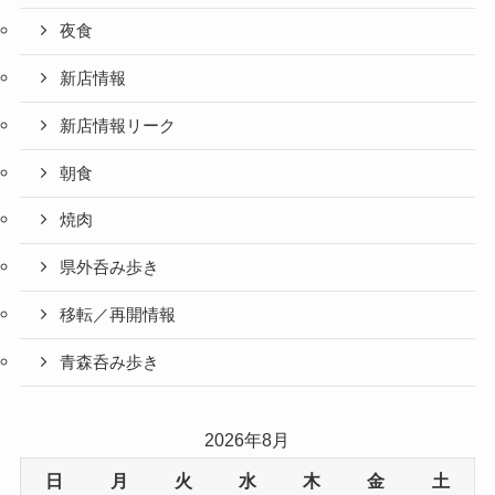
夜食
新店情報
新店情報リーク
朝食
焼肉
県外呑み歩き
移転／再開情報
青森呑み歩き
2026年8月
日
月
火
水
木
金
土