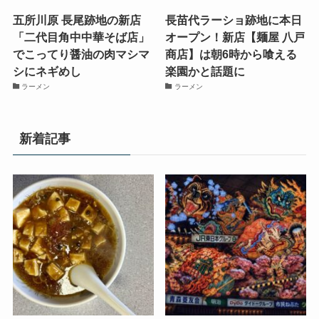
五所川原 長尾跡地の新店
長苗代ラーショ跡地に本日
「二代目角中中華そば店」
オープン！新店【麺屋 八戸
でこってり醤油の肉マシマ
商店】は朝6時から喰える
シにネギめし
楽園かと話題に
ラーメン
ラーメン
新着記事