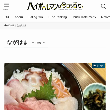
menu
TOP
About
Eating Out
HRP Ranking
Music Instrument
Motorc
HOME
ながはま
ながはま
– tag –
ランチ