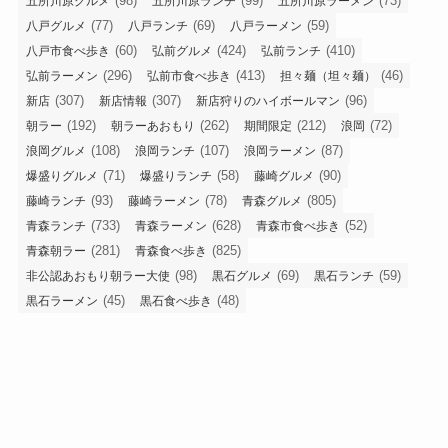
(98)
(99)
(73)
五所川原グルメ
五所川原ランチ
五所川原ラーメン
(77)
(69)
(59)
八戸グルメ
八戸ランチ
八戸ラーメン
(60)
(424)
(410)
八戸市食べ歩き
弘前グルメ
弘前ランチ
(296)
(413)
(46)
弘前ラーメン
弘前市食べ歩き
担々麺（坦々麺）
(307)
(307)
(96)
新店
新店情報
新店狩りのハイボールマン
(192)
(262)
(212)
(72)
朝ラー
朝ラーあおもり
期間限定
浪岡
(108)
(107)
(87)
浪岡グルメ
浪岡ランチ
浪岡ラーメン
(71)
(58)
(90)
爆盛りグルメ
爆盛りランチ
藤崎グルメ
(93)
(78)
(805)
藤崎ランチ
藤崎ラーメン
青森グルメ
(733)
(628)
(52)
青森ランチ
青森ラーメン
青森市食べ歩き
(281)
(825)
青森朝ラー
青森食べ歩き
(98)
(69)
(59)
非公認あおもり朝ラー大使
黒石グルメ
黒石ランチ
(45)
(48)
黒石ラーメン
黒石食べ歩き