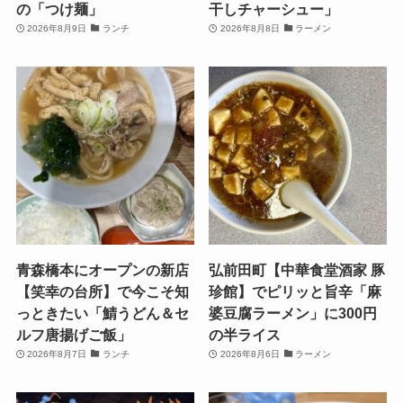
の「つけ麺」
干しチャーシュー」
2026年8月9日
ランチ
2026年8月8日
ラーメン
青森橋本にオープンの新店
弘前田町【中華食堂酒家 豚
【笑幸の台所】で今こそ知
珍館】でピリッと旨辛「麻
っときたい「鯖うどん＆セ
婆豆腐ラーメン」に300円
ルフ唐揚げご飯」
の半ライス
2026年8月7日
ランチ
2026年8月6日
ラーメン