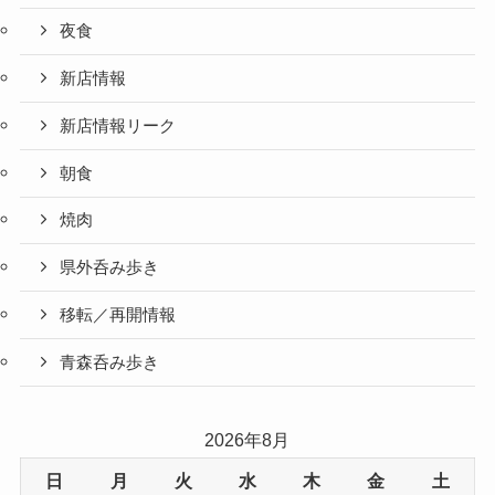
夜食
新店情報
新店情報リーク
朝食
焼肉
県外呑み歩き
移転／再開情報
青森呑み歩き
2026年8月
日
月
火
水
木
金
土