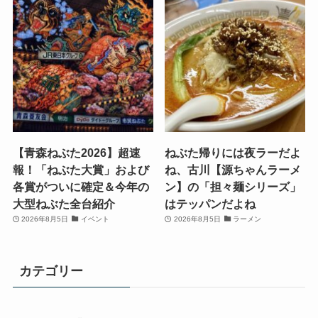
【青森ねぶた2026】超速
ねぶた帰りには夜ラーだよ
報！「ねぶた大賞」および
ね、古川【源ちゃんラーメ
各賞がついに確定＆今年の
ン】の「担々麺シリーズ」
大型ねぶた全台紹介
はテッパンだよね
2026年8月5日
イベント
2026年8月5日
ラーメン
カテゴリー