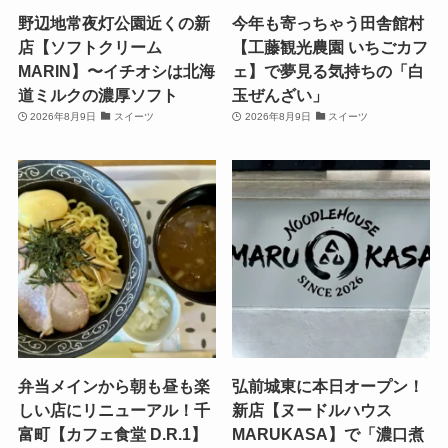
野辺地常夜灯公園近くの新
今年も寄っちゃう田舎館村
店【ソフトクリーム
【工藤観光農園 いちごカフ
MARIN】〜イチオシは北海
ェ】で夢見る気持ちの「白
道ミルクの濃厚ソフト
玉ぜんざい」
2026年8月9日
スイーツ
2026年8月9日
スイーツ
弁当メインから朝も昼も楽
弘前城東に本日オープン！
しい店にリニューアル！千
新店【ヌードルハウス
富町【カフェ食堂 D.R.1】
MARUKASA】で「濃口煮