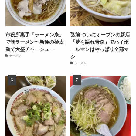
市役所裏手「ラーメン糸」
弘前 ついにオープンの新店
で朝ラーメン〜新種の極太
「夢を語れ青森」でハイボ
麺で大盛チャーシュー
ールマンはやっぱり全部マ
シ
ラーメン
ラーメン