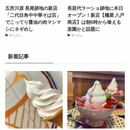
五所川原 長尾跡地の新店
長苗代ラーショ跡地に本日
「二代目角中中華そば店」
オープン！新店【麺屋 八戸
でこってり醤油の肉マシマ
商店】は朝6時から喰える
シにネギめし
楽園かと話題に
ラーメン
ラーメン
新着記事