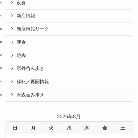
夜食
新店情報
新店情報リーク
朝食
焼肉
県外呑み歩き
移転／再開情報
青森呑み歩き
2026年8月
日
月
火
水
木
金
土