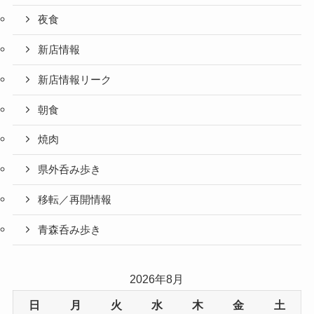
夜食
新店情報
新店情報リーク
朝食
焼肉
県外呑み歩き
移転／再開情報
青森呑み歩き
2026年8月
日
月
火
水
木
金
土