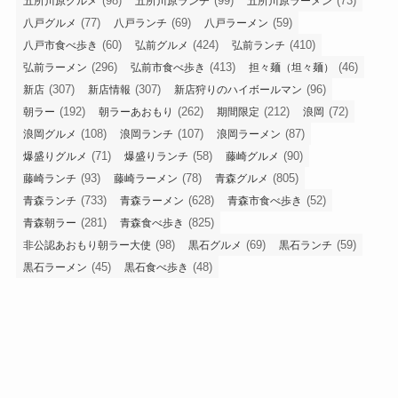
(98)
(99)
(73)
五所川原グルメ
五所川原ランチ
五所川原ラーメン
(77)
(69)
(59)
八戸グルメ
八戸ランチ
八戸ラーメン
(60)
(424)
(410)
八戸市食べ歩き
弘前グルメ
弘前ランチ
(296)
(413)
(46)
弘前ラーメン
弘前市食べ歩き
担々麺（坦々麺）
(307)
(307)
(96)
新店
新店情報
新店狩りのハイボールマン
(192)
(262)
(212)
(72)
朝ラー
朝ラーあおもり
期間限定
浪岡
(108)
(107)
(87)
浪岡グルメ
浪岡ランチ
浪岡ラーメン
(71)
(58)
(90)
爆盛りグルメ
爆盛りランチ
藤崎グルメ
(93)
(78)
(805)
藤崎ランチ
藤崎ラーメン
青森グルメ
(733)
(628)
(52)
青森ランチ
青森ラーメン
青森市食べ歩き
(281)
(825)
青森朝ラー
青森食べ歩き
(98)
(69)
(59)
非公認あおもり朝ラー大使
黒石グルメ
黒石ランチ
(45)
(48)
黒石ラーメン
黒石食べ歩き