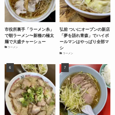
市役所裏手「ラーメン糸」
弘前 ついにオープンの新店
で朝ラーメン〜新種の極太
「夢を語れ青森」でハイボ
麺で大盛チャーシュー
ールマンはやっぱり全部マ
シ
ラーメン
ラーメン