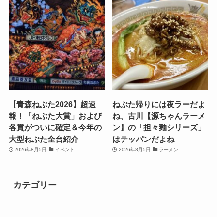
【青森ねぶた2026】超速
ねぶた帰りには夜ラーだよ
報！「ねぶた大賞」および
ね、古川【源ちゃんラーメ
各賞がついに確定＆今年の
ン】の「担々麺シリーズ」
大型ねぶた全台紹介
はテッパンだよね
2026年8月5日
イベント
2026年8月5日
ラーメン
カテゴリー