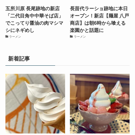
五所川原 長尾跡地の新店
長苗代ラーショ跡地に本日
「二代目角中中華そば店」
オープン！新店【麺屋 八戸
でこってり醤油の肉マシマ
商店】は朝6時から喰える
シにネギめし
楽園かと話題に
ラーメン
ラーメン
新着記事