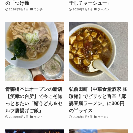
の「つけ麺」
干しチャーシュー」
2026年8月9日
ランチ
2026年8月8日
ラーメン
青森橋本にオープンの新店
弘前田町【中華食堂酒家 豚
【笑幸の台所】で今こそ知
珍館】でピリッと旨辛「麻
っときたい「鯖うどん＆セ
婆豆腐ラーメン」に300円
ルフ唐揚げご飯」
の半ライス
2026年8月7日
ランチ
2026年8月6日
ラーメン