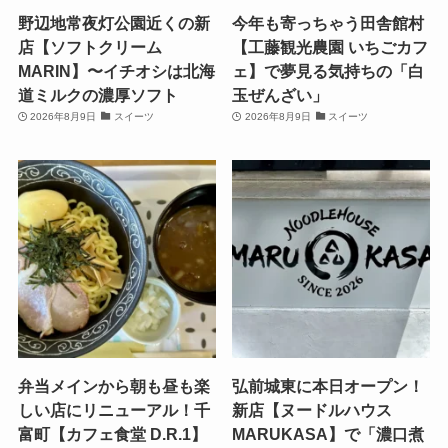
野辺地常夜灯公園近くの新
今年も寄っちゃう田舎館村
店【ソフトクリーム
【工藤観光農園 いちごカフ
MARIN】〜イチオシは北海
ェ】で夢見る気持ちの「白
道ミルクの濃厚ソフト
玉ぜんざい」
2026年8月9日
スイーツ
2026年8月9日
スイーツ
弁当メインから朝も昼も楽
弘前城東に本日オープン！
しい店にリニューアル！千
新店【ヌードルハウス
富町【カフェ食堂 D.R.1】
MARUKASA】で「濃口煮