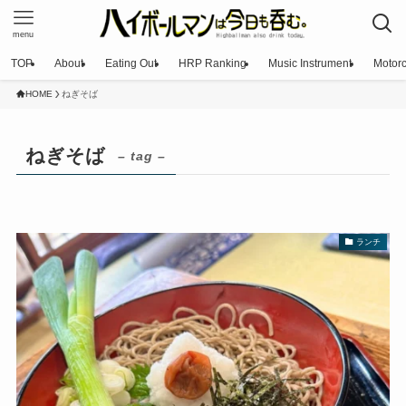
menu
TOP
About
Eating Out
HRP Ranking
Music Instrument
Motorc
HOME
ねぎそば
ねぎそば
– tag –
ランチ