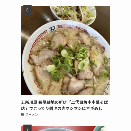
五所川原 長尾跡地の新店「二代目角中中華そば
店」でこってり醤油の肉マシマシにネギめし
ラーメン