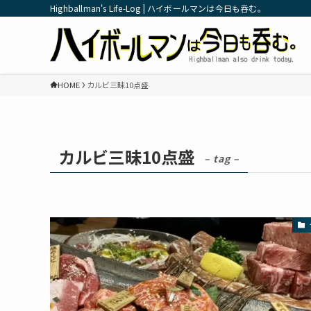
Highballman's Life-Log | ハイボールマンは今日も呑む。
HOME
カルビ三昧10点盛
カルビ三昧10点盛
– tag –