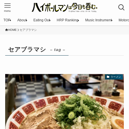
menu
TOP
About
Eating Out
HRP Ranking
Music Instrument
Motorc
HOME
セアブラマシ
セアブラマシ
– tag –
ラーメン