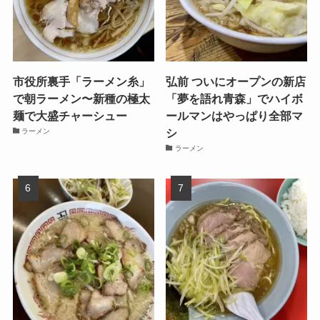
市役所裏手「ラーメン糸」
弘前 ついにオープンの新店
で朝ラーメン〜新種の極太
「夢を語れ青森」でハイボ
麺で大盛チャーシュー
ールマンはやっぱり全部マ
シ
ラーメン
ラーメン