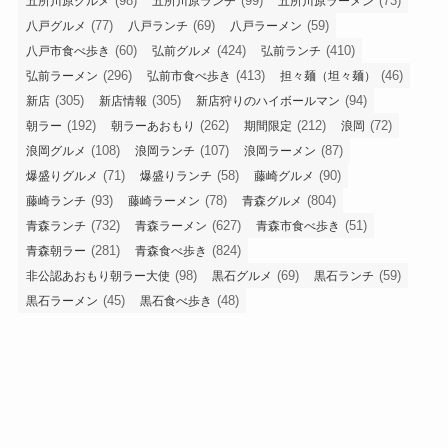
(98)
(99)
(73)
五所川原グルメ
五所川原ランチ
五所川原ラーメン
(77)
(69)
(59)
八戸グルメ
八戸ランチ
八戸ラーメン
(60)
(424)
(410)
八戸市食べ歩き
弘前グルメ
弘前ランチ
(296)
(413)
(46)
弘前ラーメン
弘前市食べ歩き
担々麺（坦々麺）
(305)
(305)
(94)
新店
新店情報
新店狩りのハイボールマン
(192)
(262)
(212)
(72)
朝ラー
朝ラーあおもり
期間限定
浪岡
(108)
(107)
(87)
浪岡グルメ
浪岡ランチ
浪岡ラーメン
(71)
(58)
(90)
爆盛りグルメ
爆盛りランチ
藤崎グルメ
(93)
(78)
(804)
藤崎ランチ
藤崎ラーメン
青森グルメ
(732)
(627)
(51)
青森ランチ
青森ラーメン
青森市食べ歩き
(281)
(824)
青森朝ラー
青森食べ歩き
(98)
(69)
(59)
非公認あおもり朝ラー大使
黒石グルメ
黒石ランチ
(45)
(48)
黒石ラーメン
黒石食べ歩き