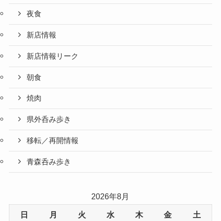
夜食
新店情報
新店情報リーク
朝食
焼肉
県外呑み歩き
移転／再開情報
青森呑み歩き
2026年8月
日
月
火
水
木
金
土