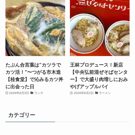
たぶん合言葉は”カツラで
王林プロデュース！新店
カツ活！”〜つがる市木造
【中央弘前混ぜそばセンタ
【桂食堂】で沁みるカツ丼
ー】で大盛り肉増しにおみ
に出会った日
やげアップルパイ
2026年8月3日
ランチ
2026年8月2日
ラーメン
カテゴリー