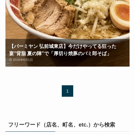
【バーミヤン 弘前城東店】今だけやってる狂った
宴”背脂 夏の陣”で「厚切り焼豚のバミ郎そば」
2026年6月1日
1
フリーワード（店名、町名、etc.）から検索