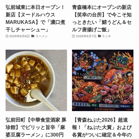
弘前城東に本日オープン！
青森橋本にオープンの新店
新店【ヌードルハウス
【笑幸の台所】で今こそ知
MARUKASA】で「濃口煮
っときたい「鯖うどん＆セ
干しチャーシュー」
ルフ唐揚げご飯」
2026年8月8日
ラーメン
2026年8月7日
ランチ
弘前田町【中華食堂酒家 豚
【青森ねぶた2026】超速
珍館】でピリッと旨辛「麻
報！「ねぶた大賞」および
婆豆腐ラーメン」に300円
各賞がついに確定＆今年の