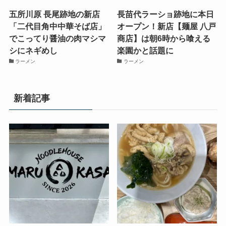
五所川原 長尾跡地の新店
長苗代ラーショ跡地に本日
「二代目角中中華そば店」
オープン！新店【麺屋 八戸
でこってり醤油の肉マシマ
商店】は朝6時から喰える
シにネギめし
楽園かと話題に
ラーメン
ラーメン
新着記事