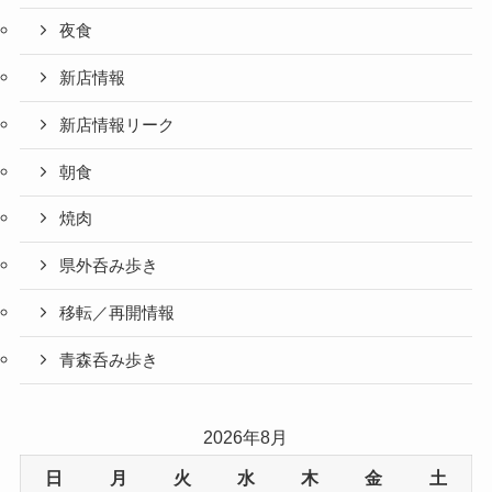
夜食
新店情報
新店情報リーク
朝食
焼肉
県外呑み歩き
移転／再開情報
青森呑み歩き
2026年8月
日
月
火
水
木
金
土