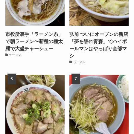
市役所裏手「ラーメン糸」
弘前 ついにオープンの新店
で朝ラーメン〜新種の極太
「夢を語れ青森」でハイボ
麺で大盛チャーシュー
ールマンはやっぱり全部マ
シ
ラーメン
ラーメン