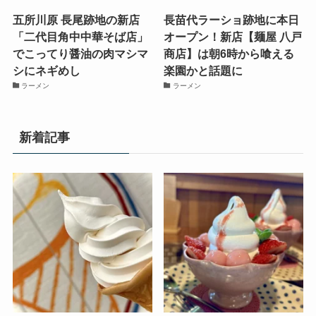
五所川原 長尾跡地の新店
長苗代ラーショ跡地に本日
「二代目角中中華そば店」
オープン！新店【麺屋 八戸
でこってり醤油の肉マシマ
商店】は朝6時から喰える
シにネギめし
楽園かと話題に
ラーメン
ラーメン
新着記事