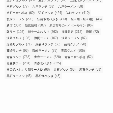
(98)
(99)
(73)
五所川原グルメ
五所川原ランチ
五所川原ラーメン
(77)
(69)
(59)
八戸グルメ
八戸ランチ
八戸ラーメン
(60)
(424)
(410)
八戸市食べ歩き
弘前グルメ
弘前ランチ
(296)
(413)
(46)
弘前ラーメン
弘前市食べ歩き
担々麺（坦々麺）
(307)
(307)
(96)
新店
新店情報
新店狩りのハイボールマン
(192)
(262)
(212)
(72)
朝ラー
朝ラーあおもり
期間限定
浪岡
(108)
(107)
(87)
浪岡グルメ
浪岡ランチ
浪岡ラーメン
(71)
(58)
(90)
爆盛りグルメ
爆盛りランチ
藤崎グルメ
(93)
(78)
(805)
藤崎ランチ
藤崎ラーメン
青森グルメ
(733)
(628)
(52)
青森ランチ
青森ラーメン
青森市食べ歩き
(281)
(825)
青森朝ラー
青森食べ歩き
(98)
(69)
(59)
非公認あおもり朝ラー大使
黒石グルメ
黒石ランチ
(45)
(48)
黒石ラーメン
黒石食べ歩き