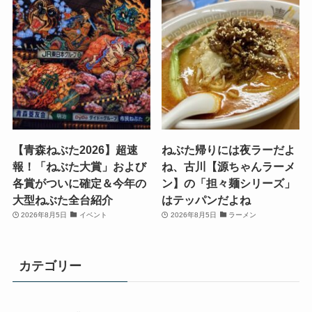
【青森ねぶた2026】超速
ねぶた帰りには夜ラーだよ
報！「ねぶた大賞」および
ね、古川【源ちゃんラーメ
各賞がついに確定＆今年の
ン】の「担々麺シリーズ」
大型ねぶた全台紹介
はテッパンだよね
2026年8月5日
イベント
2026年8月5日
ラーメン
カテゴリー