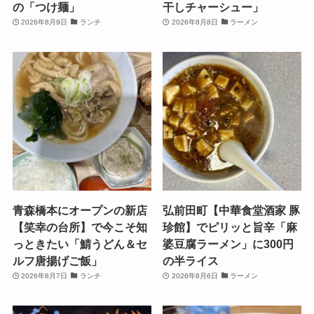
の「つけ麺」
干しチャーシュー」
2026年8月9日
ランチ
2026年8月8日
ラーメン
青森橋本にオープンの新店
弘前田町【中華食堂酒家 豚
【笑幸の台所】で今こそ知
珍館】でピリッと旨辛「麻
っときたい「鯖うどん＆セ
婆豆腐ラーメン」に300円
ルフ唐揚げご飯」
の半ライス
2026年8月7日
ランチ
2026年8月6日
ラーメン