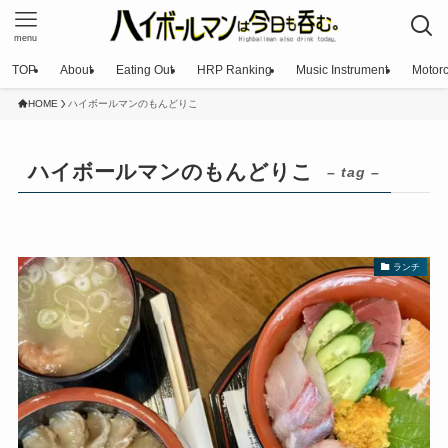
menu
TOP
About
Eating Out
HRP Ranking
Music Instrument
Motorc
HOME
ハイボールマンのもんどりこ
ハイボールマンのもんどりこ
– tag –
ランチ