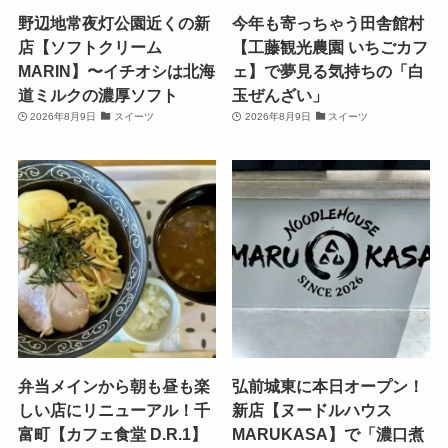
野辺地常夜灯公園近くの新
今年も寄っちゃう田舎館村
店【ソフトクリーム
【工藤観光農園 いちごカフ
MARIN】〜イチオシは北海
ェ】で夢見る気持ちの「白
道ミルクの濃厚ソフト
玉ぜんざい」
2026年8月9日
スイーツ
2026年8月9日
スイーツ
弁当メインから朝も昼も楽
弘前城東に本日オープン！
しい店にリニューアル！千
新店【ヌードルハウス
富町【カフェ食堂 D.R.1】
MARUKASA】で「濃口煮