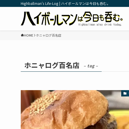
Highballman's Life-Log | ハイボールマンは今日も呑む。
HOME
ホニャログ百名店
ホニャログ百名店
– tag –