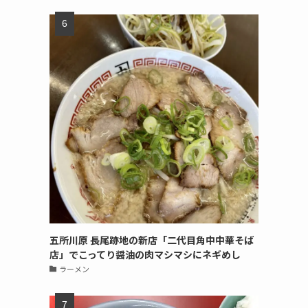
五所川原 長尾跡地の新店「二代目角中中華そば
店」でこってり醤油の肉マシマシにネギめし
ラーメン