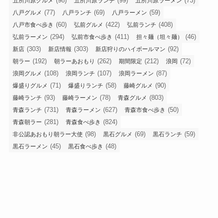
(98)
(99)
(73)
五所川原グルメ
五所川原ランチ
五所川原ラーメン
(77)
(69)
(59)
八戸グルメ
八戸ランチ
八戸ラーメン
(60)
(422)
(408)
八戸市食べ歩き
弘前グルメ
弘前ランチ
(294)
(411)
(46)
弘前ラーメン
弘前市食べ歩き
担々麺（坦々麺）
(303)
(303)
(92)
新店
新店情報
新店狩りのハイボールマン
(192)
(262)
(212)
(72)
朝ラー
朝ラーあおもり
期間限定
浪岡
(108)
(107)
(87)
浪岡グルメ
浪岡ランチ
浪岡ラーメン
(71)
(58)
(90)
爆盛りグルメ
爆盛りランチ
藤崎グルメ
(93)
(78)
(803)
藤崎ランチ
藤崎ラーメン
青森グルメ
(731)
(627)
(50)
青森ランチ
青森ラーメン
青森市食べ歩き
(281)
(824)
青森朝ラー
青森食べ歩き
(98)
(69)
(59)
非公認あおもり朝ラー大使
黒石グルメ
黒石ランチ
(45)
(48)
黒石ラーメン
黒石食べ歩き