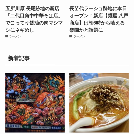
五所川原 長尾跡地の新店
長苗代ラーショ跡地に本日
「二代目角中中華そば店」
オープン！新店【麺屋 八戸
でこってり醤油の肉マシマ
商店】は朝6時から喰える
シにネギめし
楽園かと話題に
ラーメン
ラーメン
新着記事