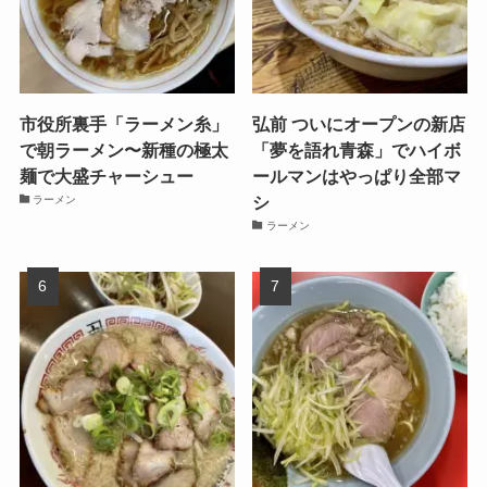
市役所裏手「ラーメン糸」
弘前 ついにオープンの新店
で朝ラーメン〜新種の極太
「夢を語れ青森」でハイボ
麺で大盛チャーシュー
ールマンはやっぱり全部マ
シ
ラーメン
ラーメン