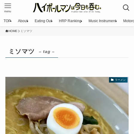
menu
TOP
About
Eating Out
HRP Ranking
Music Instrument
Motorc
HOME
ミソマツ
ミソマツ
– tag –
ラーメン