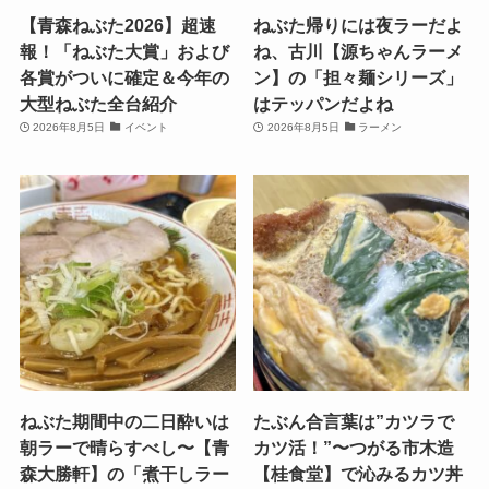
【青森ねぶた2026】超速
ねぶた帰りには夜ラーだよ
報！「ねぶた大賞」および
ね、古川【源ちゃんラーメ
各賞がついに確定＆今年の
ン】の「担々麺シリーズ」
大型ねぶた全台紹介
はテッパンだよね
2026年8月5日
イベント
2026年8月5日
ラーメン
ねぶた期間中の二日酔いは
たぶん合言葉は”カツラで
朝ラーで晴らすべし〜【青
カツ活！”〜つがる市木造
森大勝軒】の「煮干しラー
【桂食堂】で沁みるカツ丼