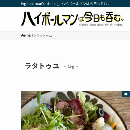
Highballman's Life-Log | ハイボールマンは今日も呑む。
HOME
ラタトゥユ
ラタトゥユ
– tag –