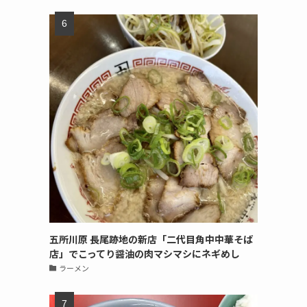
五所川原 長尾跡地の新店「二代目角中中華そば
店」でこってり醤油の肉マシマシにネギめし
ラーメン