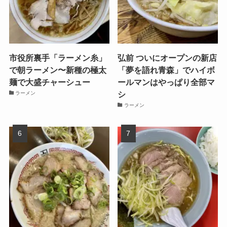
市役所裏手「ラーメン糸」
弘前 ついにオープンの新店
で朝ラーメン〜新種の極太
「夢を語れ青森」でハイボ
麺で大盛チャーシュー
ールマンはやっぱり全部マ
シ
ラーメン
ラーメン