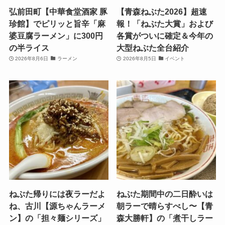
弘前田町【中華食堂酒家 豚
【青森ねぶた2026】超速
珍館】でピリッと旨辛「麻
報！「ねぶた大賞」および
婆豆腐ラーメン」に300円
各賞がついに確定＆今年の
の半ライス
大型ねぶた全台紹介
2026年8月6日
ラーメン
2026年8月5日
イベント
ねぶた帰りには夜ラーだよ
ねぶた期間中の二日酔いは
ね、古川【源ちゃんラーメ
朝ラーで晴らすべし〜【青
ン】の「担々麺シリーズ」
森大勝軒】の「煮干しラー