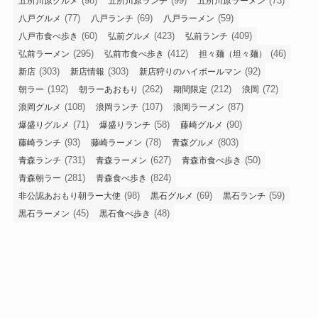
(98)
(99)
(73)
五所川原グルメ
五所川原ランチ
五所川原ラーメン
(77)
(69)
(59)
八戸グルメ
八戸ランチ
八戸ラーメン
(60)
(423)
(409)
八戸市食べ歩き
弘前グルメ
弘前ランチ
(295)
(412)
(46)
弘前ラーメン
弘前市食べ歩き
担々麺（坦々麺）
(303)
(303)
(92)
新店
新店情報
新店狩りのハイボールマン
(192)
(262)
(212)
(72)
朝ラー
朝ラーあおもり
期間限定
浪岡
(108)
(107)
(87)
浪岡グルメ
浪岡ランチ
浪岡ラーメン
(71)
(58)
(90)
爆盛りグルメ
爆盛りランチ
藤崎グルメ
(93)
(78)
(803)
藤崎ランチ
藤崎ラーメン
青森グルメ
(731)
(627)
(50)
青森ランチ
青森ラーメン
青森市食べ歩き
(281)
(824)
青森朝ラー
青森食べ歩き
(98)
(69)
(59)
非公認あおもり朝ラー大使
黒石グルメ
黒石ランチ
(45)
(48)
黒石ラーメン
黒石食べ歩き