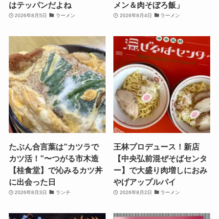
はテッパンだよね
メン＆肉そぼろ飯」
2026年8月5日
ラーメン
2026年8月4日
ラーメン
たぶん合言葉は”カツラで
王林プロデュース！新店
カツ活！”〜つがる市木造
【中央弘前混ぜそばセンタ
【桂食堂】で沁みるカツ丼
ー】で大盛り肉増しにおみ
に出会った日
やげアップルパイ
2026年8月3日
ランチ
2026年8月2日
ラーメン