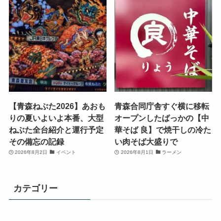
【青森ねぶた2026】あおも
青森合同庁舎すぐ横に移転
りの夏いよいよ本番、大型
オープンしたばっかの【中
ねぶた全台紹介と運行予定
華そば 良】で焼干しの冷た
その備忘の記録
い肉そば大盛りで
2026年8月2日
イベント
2026年8月1日
ラーメン
カテゴリー