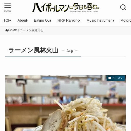
menu
TOP
About
Eating Out
HRP Ranking
Music Instrument
Motorc
HOME
ラーメン風林火山
ラーメン風林火山
– tag –
ラーメン