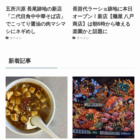
五所川原 長尾跡地の新店
長苗代ラーショ跡地に本日
「二代目角中中華そば店」
オープン！新店【麺屋 八戸
でこってり醤油の肉マシマ
商店】は朝6時から喰える
シにネギめし
楽園かと話題に
ラーメン
ラーメン
新着記事