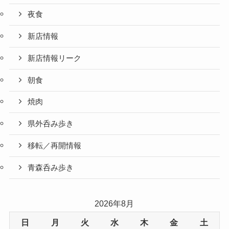
夜食
新店情報
新店情報リーク
朝食
焼肉
県外呑み歩き
移転／再開情報
青森呑み歩き
2026年8月
日
月
火
水
木
金
土