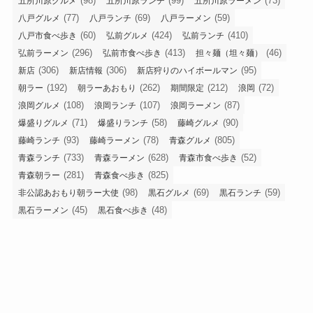
(98)
(99)
(73)
五所川原グルメ
五所川原ランチ
五所川原ラーメン
(77)
(69)
(59)
八戸グルメ
八戸ランチ
八戸ラーメン
(60)
(424)
(410)
八戸市食べ歩き
弘前グルメ
弘前ランチ
(296)
(413)
(46)
弘前ラーメン
弘前市食べ歩き
担々麺（坦々麺）
(306)
(306)
(95)
新店
新店情報
新店狩りのハイボールマン
(192)
(262)
(212)
(72)
朝ラー
朝ラーあおもり
期間限定
浪岡
(108)
(107)
(87)
浪岡グルメ
浪岡ランチ
浪岡ラーメン
(71)
(58)
(90)
爆盛りグルメ
爆盛りランチ
藤崎グルメ
(93)
(78)
(805)
藤崎ランチ
藤崎ラーメン
青森グルメ
(733)
(628)
(52)
青森ランチ
青森ラーメン
青森市食べ歩き
(281)
(825)
青森朝ラー
青森食べ歩き
(98)
(69)
(59)
非公認あおもり朝ラー大使
黒石グルメ
黒石ランチ
(45)
(48)
黒石ラーメン
黒石食べ歩き