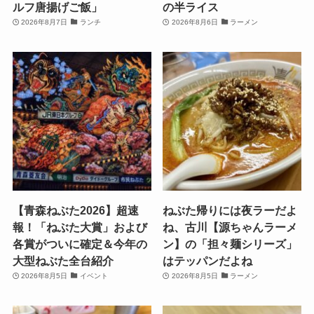
ルフ唐揚げご飯」
の半ライス
2026年8月7日
ランチ
2026年8月6日
ラーメン
【青森ねぶた2026】超速
ねぶた帰りには夜ラーだよ
報！「ねぶた大賞」および
ね、古川【源ちゃんラーメ
各賞がついに確定＆今年の
ン】の「担々麺シリーズ」
大型ねぶた全台紹介
はテッパンだよね
2026年8月5日
イベント
2026年8月5日
ラーメン