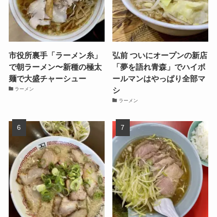
市役所裏手「ラーメン糸」
弘前 ついにオープンの新店
で朝ラーメン〜新種の極太
「夢を語れ青森」でハイボ
麺で大盛チャーシュー
ールマンはやっぱり全部マ
シ
ラーメン
ラーメン