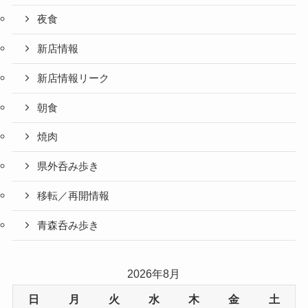
夜食
新店情報
新店情報リーク
朝食
焼肉
県外呑み歩き
移転／再開情報
青森呑み歩き
2026年8月
日
月
火
水
木
金
土