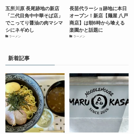
五所川原 長尾跡地の新店
長苗代ラーショ跡地に本日
「二代目角中中華そば店」
オープン！新店【麺屋 八戸
でこってり醤油の肉マシマ
商店】は朝6時から喰える
シにネギめし
楽園かと話題に
ラーメン
ラーメン
新着記事