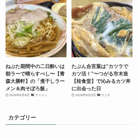
ねぶた期間中の二日酔いは
たぶん合言葉は”カツラで
朝ラーで晴らすべし〜【青
カツ活！”〜つがる市木造
森大勝軒】の「煮干しラー
【桂食堂】で沁みるカツ丼
メン＆肉そぼろ飯」
に出会った日
2026年8月4日
ラーメン
2026年8月3日
ランチ
カテゴリー