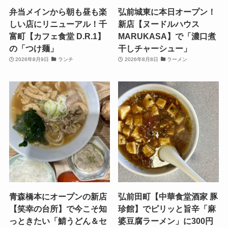
弁当メインから朝も昼も楽
弘前城東に本日オープン！
しい店にリニューアル！千
新店【ヌードルハウス
富町【カフェ食堂 D.R.1】
MARUKASA】で「濃口煮
の「つけ麺」
干しチャーシュー」
2026年8月9日
ランチ
2026年8月8日
ラーメン
青森橋本にオープンの新店
弘前田町【中華食堂酒家 豚
【笑幸の台所】で今こそ知
珍館】でピリッと旨辛「麻
っときたい「鯖うどん＆セ
婆豆腐ラーメン」に300円