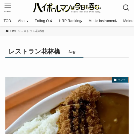
menu
TOP
About
Eating Out
HRP Ranking
Music Instrument
Motorc
HOME
レストラン花林檎
レストラン花林檎
– tag –
ランチ