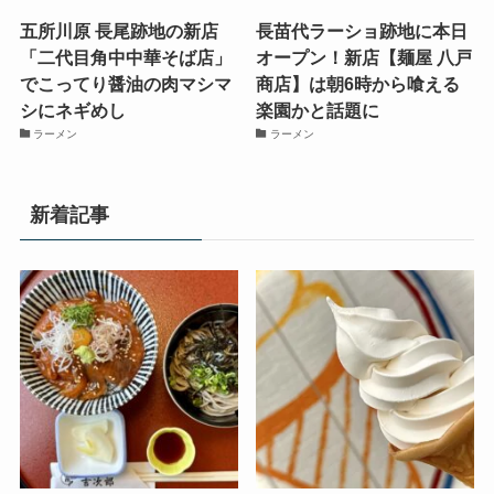
五所川原 長尾跡地の新店
長苗代ラーショ跡地に本日
「二代目角中中華そば店」
オープン！新店【麺屋 八戸
でこってり醤油の肉マシマ
商店】は朝6時から喰える
シにネギめし
楽園かと話題に
ラーメン
ラーメン
新着記事