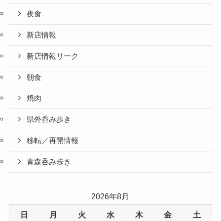
夜食
新店情報
新店情報リーク
朝食
焼肉
県外呑み歩き
移転／再開情報
青森呑み歩き
2026年8月
日
月
火
水
木
金
土