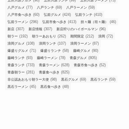
(98)
(99)
(73)
五所川原グルメ
五所川原ランチ
五所川原ラーメン
(77)
(69)
(59)
八戸グルメ
八戸ランチ
八戸ラーメン
(60)
(424)
(410)
八戸市食べ歩き
弘前グルメ
弘前ランチ
(296)
(413)
(46)
弘前ラーメン
弘前市食べ歩き
担々麺（坦々麺）
(307)
(307)
(96)
新店
新店情報
新店狩りのハイボールマン
(192)
(262)
(212)
(72)
朝ラー
朝ラーあおもり
期間限定
浪岡
(108)
(107)
(87)
浪岡グルメ
浪岡ランチ
浪岡ラーメン
(71)
(58)
(90)
爆盛りグルメ
爆盛りランチ
藤崎グルメ
(93)
(78)
(805)
藤崎ランチ
藤崎ラーメン
青森グルメ
(733)
(628)
(52)
青森ランチ
青森ラーメン
青森市食べ歩き
(281)
(825)
青森朝ラー
青森食べ歩き
(98)
(69)
(59)
非公認あおもり朝ラー大使
黒石グルメ
黒石ランチ
(45)
(48)
黒石ラーメン
黒石食べ歩き