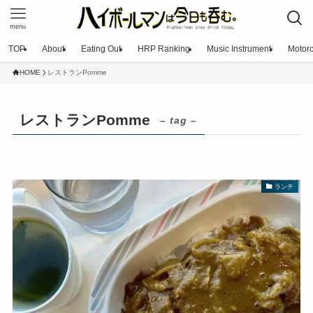
menu
TOP
About
Eating Out
HRP Ranking
Music Instrument
Motorc
HOME
レストランPomme
レストランPomme
– tag –
ランチ