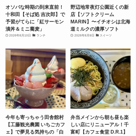
オソバな時期の到来直前！
野辺地常夜灯公園近くの新
十和田【そば処 吉次郎】で
店【ソフトクリーム
予習がてらに「紅サーモン
MARIN】〜イチオシは北海
漬丼＆ミニ蕎麦」
道ミルクの濃厚ソフト
2026年8月10日
ランチ
2026年8月9日
スイーツ
今年も寄っちゃう田舎館村
弁当メインから朝も昼も楽
【工藤観光農園 いちごカフ
しい店にリニューアル！千
ェ】で夢見る気持ちの「白
富町【カフェ食堂 D.R.1】