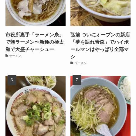
市役所裏手「ラーメン糸」
弘前 ついにオープンの新店
で朝ラーメン〜新種の極太
「夢を語れ青森」でハイボ
麺で大盛チャーシュー
ールマンはやっぱり全部マ
シ
ラーメン
ラーメン