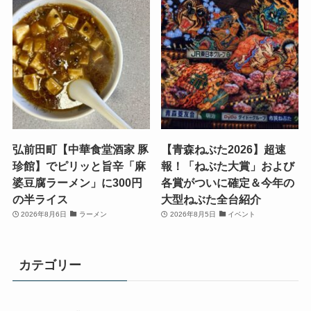
弘前田町【中華食堂酒家 豚
【青森ねぶた2026】超速
珍館】でピリッと旨辛「麻
報！「ねぶた大賞」および
婆豆腐ラーメン」に300円
各賞がついに確定＆今年の
の半ライス
大型ねぶた全台紹介
2026年8月6日
ラーメン
2026年8月5日
イベント
カテゴリー