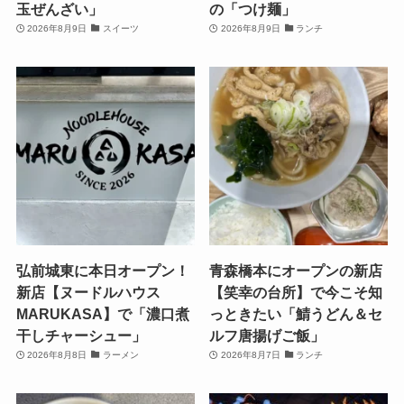
玉ぜんざい」
の「つけ麺」
2026年8月9日
スイーツ
2026年8月9日
ランチ
弘前城東に本日オープン！
青森橋本にオープンの新店
新店【ヌードルハウス
【笑幸の台所】で今こそ知
MARUKASA】で「濃口煮
っときたい「鯖うどん＆セ
干しチャーシュー」
ルフ唐揚げご飯」
2026年8月8日
ラーメン
2026年8月7日
ランチ