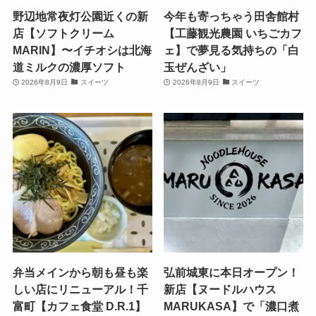
野辺地常夜灯公園近くの新
今年も寄っちゃう田舎館村
店【ソフトクリーム
【工藤観光農園 いちごカフ
MARIN】〜イチオシは北海
ェ】で夢見る気持ちの「白
道ミルクの濃厚ソフト
玉ぜんざい」
2026年8月9日
スイーツ
2026年8月9日
スイーツ
弁当メインから朝も昼も楽
弘前城東に本日オープン！
しい店にリニューアル！千
新店【ヌードルハウス
富町【カフェ食堂 D.R.1】
MARUKASA】で「濃口煮