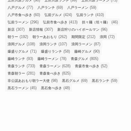
(98)
(99)
(73)
五所川原グルメ
五所川原ランチ
五所川原ラーメン
(77)
(69)
(59)
八戸グルメ
八戸ランチ
八戸ラーメン
(60)
(424)
(410)
八戸市食べ歩き
弘前グルメ
弘前ランチ
(296)
(413)
(46)
弘前ラーメン
弘前市食べ歩き
担々麺（坦々麺）
(307)
(307)
(96)
新店
新店情報
新店狩りのハイボールマン
(192)
(262)
(212)
(72)
朝ラー
朝ラーあおもり
期間限定
浪岡
(108)
(107)
(87)
浪岡グルメ
浪岡ランチ
浪岡ラーメン
(71)
(58)
(90)
爆盛りグルメ
爆盛りランチ
藤崎グルメ
(93)
(78)
(805)
藤崎ランチ
藤崎ラーメン
青森グルメ
(733)
(628)
(52)
青森ランチ
青森ラーメン
青森市食べ歩き
(281)
(825)
青森朝ラー
青森食べ歩き
(98)
(69)
(59)
非公認あおもり朝ラー大使
黒石グルメ
黒石ランチ
(45)
(48)
黒石ラーメン
黒石食べ歩き