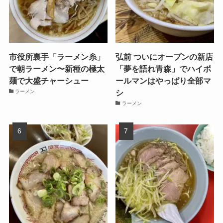
市役所裏手「ラーメン糸」
弘前 ついにオープンの新店
で朝ラーメン〜新種の極太
「夢を語れ青森」でハイボ
麺で大盛チャーシュー
ールマンはやっぱり全部マ
シ
ラーメン
ラーメン