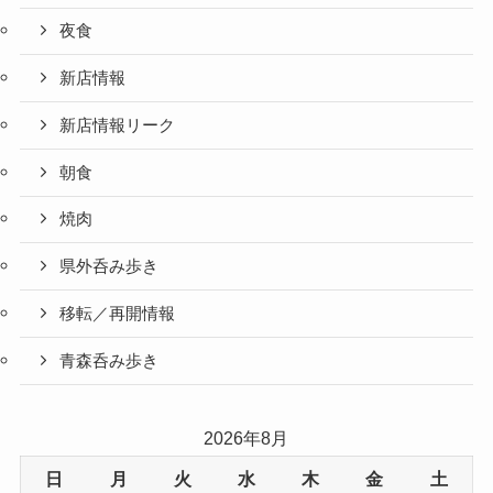
夜食
新店情報
新店情報リーク
朝食
焼肉
県外呑み歩き
移転／再開情報
青森呑み歩き
2026年8月
日
月
火
水
木
金
土