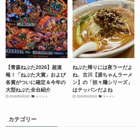
【青森ねぶた2026】超速
ねぶた帰りには夜ラーだよ
報！「ねぶた大賞」および
ね、古川【源ちゃんラーメ
各賞がついに確定＆今年の
ン】の「担々麺シリーズ」
大型ねぶた全台紹介
はテッパンだよね
2026年8月5日
イベント
2026年8月5日
ラーメン
カテゴリー