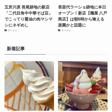
五所川原 長尾跡地の新店
長苗代ラーショ跡地に本日
「二代目角中中華そば店」
オープン！新店【麺屋 八戸
でこってり醤油の肉マシマ
商店】は朝6時から喰える
シにネギめし
楽園かと話題に
ラーメン
ラーメン
新着記事