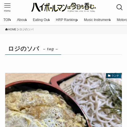
menu
TOP
About
Eating Out
HRP Ranking
Music Instrument
Motorc
HOME
ロジのソバ
ロジのソバ
– tag –
ランチ