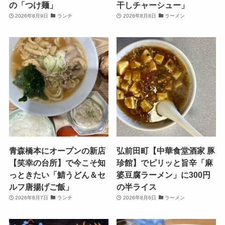
の「つけ麺」
干しチャーシュー」
2026年8月9日
ランチ
2026年8月8日
ラーメン
青森橋本にオープンの新店
弘前田町【中華食堂酒家 豚
【笑幸の台所】で今こそ知
珍館】でピリッと旨辛「麻
っときたい「鯖うどん＆セ
婆豆腐ラーメン」に300円
ルフ唐揚げご飯」
の半ライス
2026年8月7日
ランチ
2026年8月6日
ラーメン