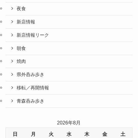
夜食
新店情報
新店情報リーク
朝食
焼肉
県外呑み歩き
移転／再開情報
青森呑み歩き
2026年8月
日
月
火
水
木
金
土