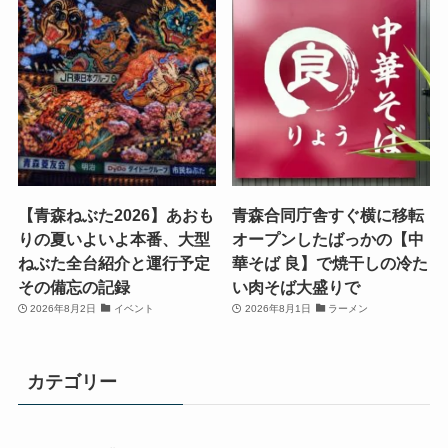
【青森ねぶた2026】あおも
青森合同庁舎すぐ横に移転
りの夏いよいよ本番、大型
オープンしたばっかの【中
ねぶた全台紹介と運行予定
華そば 良】で焼干しの冷た
その備忘の記録
い肉そば大盛りで
2026年8月2日
イベント
2026年8月1日
ラーメン
カテゴリー