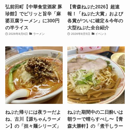
弘前田町【中華食堂酒家 豚
【青森ねぶた2026】超速
珍館】でピリッと旨辛「麻
報！「ねぶた大賞」および
婆豆腐ラーメン」に300円
各賞がついに確定＆今年の
の半ライス
大型ねぶた全台紹介
2026年8月6日
ラーメン
2026年8月5日
イベント
ねぶた帰りには夜ラーだよ
ねぶた期間中の二日酔いは
ね、古川【源ちゃんラーメ
朝ラーで晴らすべし〜【青
ン】の「担々麺シリーズ」
森大勝軒】の「煮干しラー