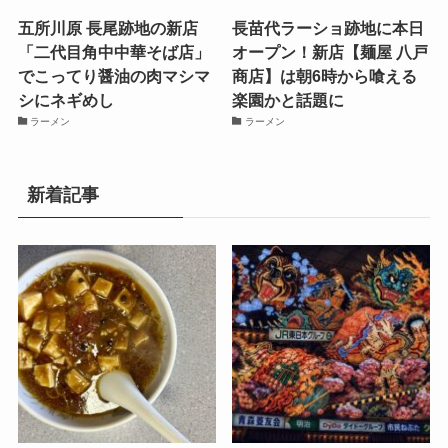
五所川原 長尾跡地の新店
長苗代ラーショ跡地に本日
「二代目角中中華そば店」
オープン！新店【麺屋 八戸
でこってり醤油の肉マシマ
商店】は朝6時から喰える
シにネギめし
楽園かと話題に
ラーメン
ラーメン
新着記事