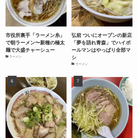
市役所裏手「ラーメン糸」
弘前 ついにオープンの新店
で朝ラーメン〜新種の極太
「夢を語れ青森」でハイボ
麺で大盛チャーシュー
ールマンはやっぱり全部マ
シ
ラーメン
ラーメン