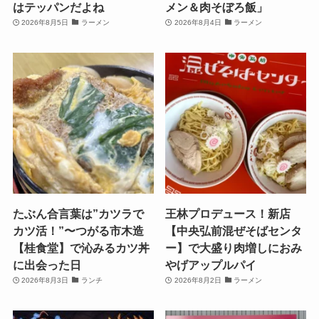
はテッパンだよね
メン＆肉そぼろ飯」
2026年8月5日
ラーメン
2026年8月4日
ラーメン
たぶん合言葉は”カツラで
王林プロデュース！新店
カツ活！”〜つがる市木造
【中央弘前混ぜそばセンタ
【桂食堂】で沁みるカツ丼
ー】で大盛り肉増しにおみ
に出会った日
やげアップルパイ
2026年8月3日
ランチ
2026年8月2日
ラーメン