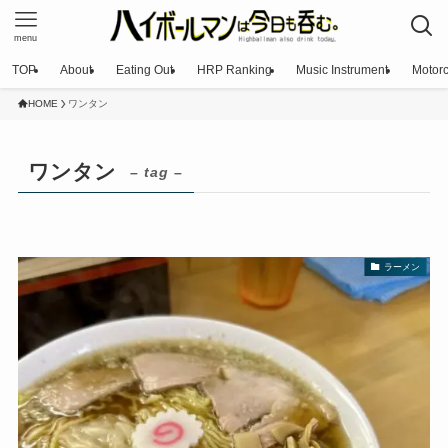
menu
TOP
About
Eating Out
HRP Ranking
Music Instrument
Motorc
HOME
ワンタン
ワンタン
– tag –
ラーメン