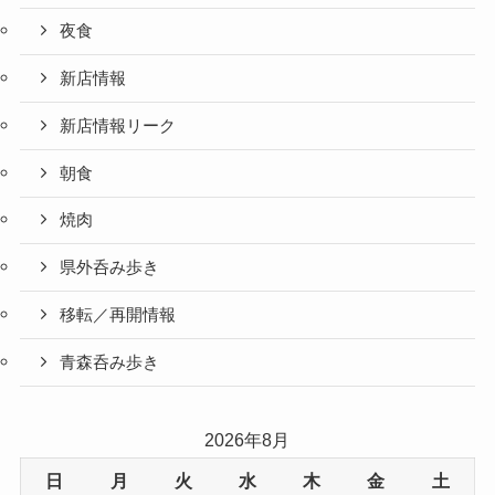
夜食
新店情報
新店情報リーク
朝食
焼肉
県外呑み歩き
移転／再開情報
青森呑み歩き
2026年8月
日
月
火
水
木
金
土