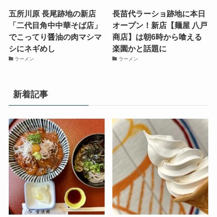
五所川原 長尾跡地の新店
長苗代ラーショ跡地に本日
「二代目角中中華そば店」
オープン！新店【麺屋 八戸
でこってり醤油の肉マシマ
商店】は朝6時から喰える
シにネギめし
楽園かと話題に
ラーメン
ラーメン
新着記事