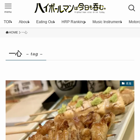
menu
TOP
About
Eating Out
HRP Ranking
Music Instrument
Motorc
HOME
一心
一心
– tag –
夜食