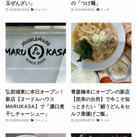
玉ぜんざい」
の「つけ麺」
2026年8月9日
スイーツ
2026年8月9日
ランチ
弘前城東に本日オープン！
青森橋本にオープンの新店
新店【ヌードルハウス
【笑幸の台所】で今こそ知
MARUKASA】で「濃口煮
っときたい「鯖うどん＆セ
干しチャーシュー」
ルフ唐揚げご飯」
2026年8月8日
ラーメン
2026年8月7日
ランチ