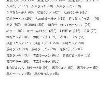
(98)
(99)
(73)
五所川原グルメ
五所川原ランチ
五所川原ラーメン
(77)
(69)
(59)
八戸グルメ
八戸ランチ
八戸ラーメン
(60)
(424)
(410)
八戸市食べ歩き
弘前グルメ
弘前ランチ
(296)
(413)
(46)
弘前ラーメン
弘前市食べ歩き
担々麺（坦々麺）
(307)
(307)
(96)
新店
新店情報
新店狩りのハイボールマン
(192)
(262)
(212)
(72)
朝ラー
朝ラーあおもり
期間限定
浪岡
(108)
(107)
(87)
浪岡グルメ
浪岡ランチ
浪岡ラーメン
(71)
(58)
(90)
爆盛りグルメ
爆盛りランチ
藤崎グルメ
(93)
(78)
(805)
藤崎ランチ
藤崎ラーメン
青森グルメ
(733)
(628)
(52)
青森ランチ
青森ラーメン
青森市食べ歩き
(281)
(825)
青森朝ラー
青森食べ歩き
(98)
(69)
(59)
非公認あおもり朝ラー大使
黒石グルメ
黒石ランチ
(45)
(48)
黒石ラーメン
黒石食べ歩き