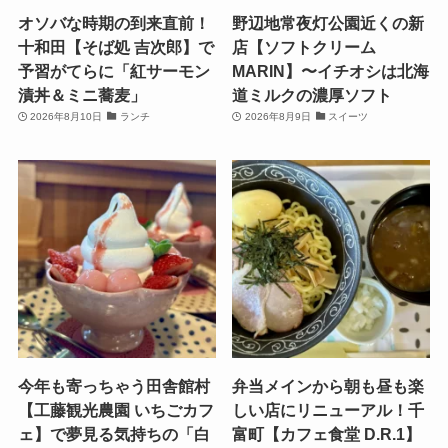
オソバな時期の到来直前！
野辺地常夜灯公園近くの新
十和田【そば処 吉次郎】で
店【ソフトクリーム
予習がてらに「紅サーモン
MARIN】〜イチオシは北海
漬丼＆ミニ蕎麦」
道ミルクの濃厚ソフト
2026年8月10日
ランチ
2026年8月9日
スイーツ
今年も寄っちゃう田舎館村
弁当メインから朝も昼も楽
【工藤観光農園 いちごカフ
しい店にリニューアル！千
ェ】で夢見る気持ちの「白
富町【カフェ食堂 D.R.1】