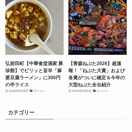
弘前田町【中華食堂酒家 豚
【青森ねぶた2026】超速
珍館】でピリッと旨辛「麻
報！「ねぶた大賞」および
婆豆腐ラーメン」に300円
各賞がついに確定＆今年の
の半ライス
大型ねぶた全台紹介
2026年8月6日
ラーメン
2026年8月5日
イベント
カテゴリー