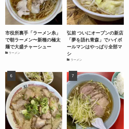
市役所裏手「ラーメン糸」
弘前 ついにオープンの新店
で朝ラーメン〜新種の極太
「夢を語れ青森」でハイボ
麺で大盛チャーシュー
ールマンはやっぱり全部マ
シ
ラーメン
ラーメン