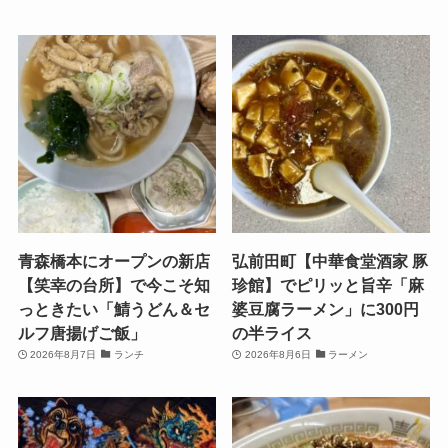
青森橋本にオープンの新店
弘前田町【中華食堂酒家 豚
【笑幸の台所】で今こそ知
珍館】でピリッと旨辛「麻
っときたい「鯖うどん＆セ
婆豆腐ラーメン」に300円
ルフ唐揚げご飯」
の半ライス
2026年8月7日
ランチ
2026年8月6日
ラーメン