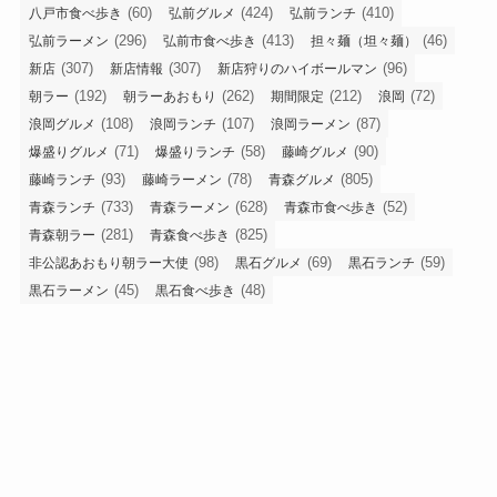
(60)
(424)
(410)
八戸市食べ歩き
弘前グルメ
弘前ランチ
(296)
(413)
(46)
弘前ラーメン
弘前市食べ歩き
担々麺（坦々麺）
(307)
(307)
(96)
新店
新店情報
新店狩りのハイボールマン
(192)
(262)
(212)
(72)
朝ラー
朝ラーあおもり
期間限定
浪岡
(108)
(107)
(87)
浪岡グルメ
浪岡ランチ
浪岡ラーメン
(71)
(58)
(90)
爆盛りグルメ
爆盛りランチ
藤崎グルメ
(93)
(78)
(805)
藤崎ランチ
藤崎ラーメン
青森グルメ
(733)
(628)
(52)
青森ランチ
青森ラーメン
青森市食べ歩き
(281)
(825)
青森朝ラー
青森食べ歩き
(98)
(69)
(59)
非公認あおもり朝ラー大使
黒石グルメ
黒石ランチ
(45)
(48)
黒石ラーメン
黒石食べ歩き