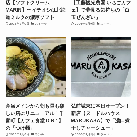
店【ソフトクリーム
【工藤観光農園 いちごカフ
MARIN】〜イチオシは北海
ェ】で夢見る気持ちの「白
道ミルクの濃厚ソフト
玉ぜんざい」
2026年8月9日
スイーツ
2026年8月9日
スイーツ
弁当メインから朝も昼も楽
弘前城東に本日オープン！
しい店にリニューアル！千
新店【ヌードルハウス
富町【カフェ食堂 D.R.1】
MARUKASA】で「濃口煮
の「つけ麺」
干しチャーシュー」
2026年8月9日
ランチ
2026年8月8日
ラーメン