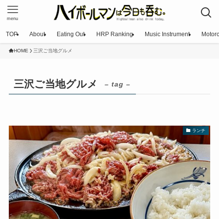
menu
TOP
About
Eating Out
HRP Ranking
Music Instrument
Motorc
HOME
三沢ご当地グルメ
三沢ご当地グルメ
– tag –
ランチ