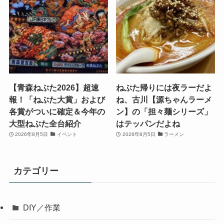
【青森ねぶた2026】超速
ねぶた帰りには夜ラーだよ
報！「ねぶた大賞」および
ね、古川【源ちゃんラーメ
各賞がついに確定＆今年の
ン】の「担々麺シリーズ」
大型ねぶた全台紹介
はテッパンだよね
2026年8月5日
イベント
2026年8月5日
ラーメン
カテゴリー
DIY／作業