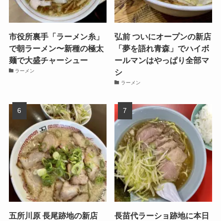
市役所裏手「ラーメン糸」
弘前 ついにオープンの新店
で朝ラーメン〜新種の極太
「夢を語れ青森」でハイボ
麺で大盛チャーシュー
ールマンはやっぱり全部マ
シ
ラーメン
ラーメン
五所川原 長尾跡地の新店
長苗代ラーショ跡地に本日