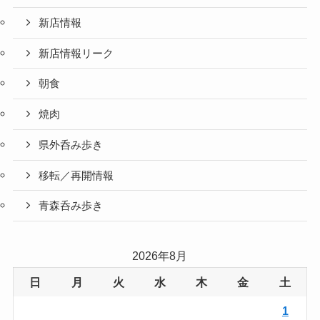
新店情報
新店情報リーク
朝食
焼肉
県外呑み歩き
移転／再開情報
青森呑み歩き
2026年8月
日
月
火
水
木
金
土
1