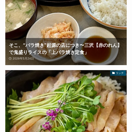
そこ、“バラ焼き”起源の店につき〜三沢【赤のれん】
で鬼盛りライスの「上バラ焼き定食」
2026年5月24日
ランチ