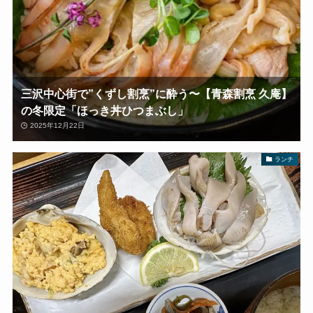
三沢中心街で”くずし割烹”に酔う〜【青森割烹 久庵】
の冬限定「ほっき丼ひつまぶし」
2025年12月22日
ランチ