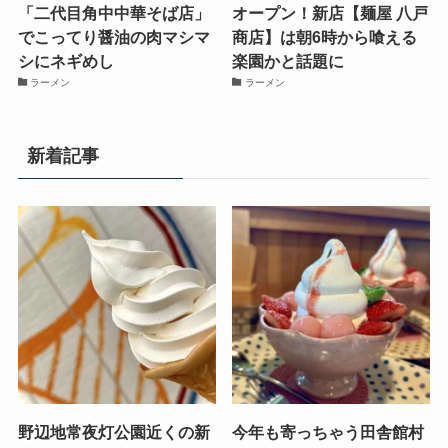
「二代目角中中華そば店」
オープン！新店【麺屋 八戸
でこってり醤油の肉マシマ
商店】は朝6時から喰える
シにネギめし
楽園かと話題に
ラーメン
ラーメン
新着記事
野辺地常夜灯公園近くの新
今年も寄っちゃう田舎館村