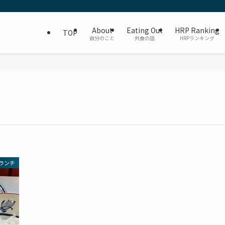
About
Eating Out
HRP Ranking
TOP
自分のこと
外食の話
HRPランキング
ランチ