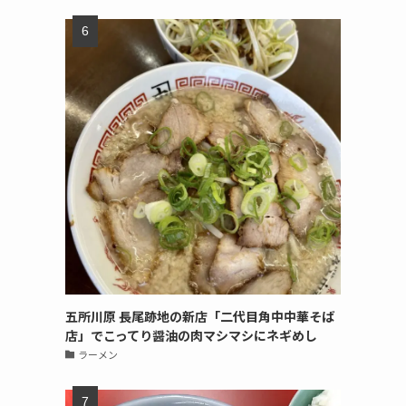
五所川原 長尾跡地の新店「二代目角中中華そば
店」でこってり醤油の肉マシマシにネギめし
ラーメン