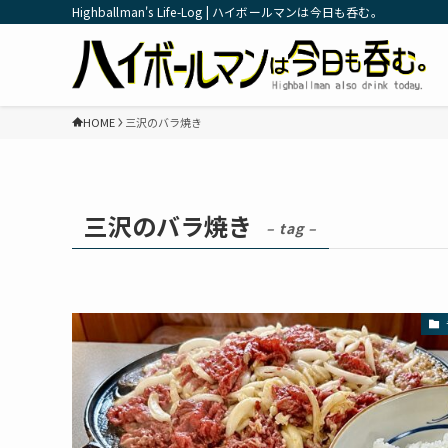
Highballman's Life-Log | ハイボールマンは今日も呑む。
HOME
三沢のバラ焼き
三沢のバラ焼き
– tag –