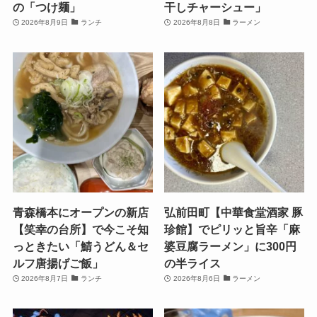
の「つけ麺」
干しチャーシュー」
2026年8月9日
ランチ
2026年8月8日
ラーメン
青森橋本にオープンの新店
弘前田町【中華食堂酒家 豚
【笑幸の台所】で今こそ知
珍館】でピリッと旨辛「麻
っときたい「鯖うどん＆セ
婆豆腐ラーメン」に300円
ルフ唐揚げご飯」
の半ライス
2026年8月7日
ランチ
2026年8月6日
ラーメン