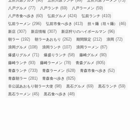
(98)
(99)
(73)
五所川原グルメ
五所川原ランチ
五所川原ラーメン
(77)
(69)
(59)
八戸グルメ
八戸ランチ
八戸ラーメン
(60)
(424)
(410)
八戸市食べ歩き
弘前グルメ
弘前ランチ
(296)
(413)
(46)
弘前ラーメン
弘前市食べ歩き
担々麺（坦々麺）
(307)
(307)
(96)
新店
新店情報
新店狩りのハイボールマン
(192)
(262)
(212)
(72)
朝ラー
朝ラーあおもり
期間限定
浪岡
(108)
(107)
(87)
浪岡グルメ
浪岡ランチ
浪岡ラーメン
(71)
(58)
(90)
爆盛りグルメ
爆盛りランチ
藤崎グルメ
(93)
(78)
(805)
藤崎ランチ
藤崎ラーメン
青森グルメ
(733)
(628)
(52)
青森ランチ
青森ラーメン
青森市食べ歩き
(281)
(825)
青森朝ラー
青森食べ歩き
(98)
(69)
(59)
非公認あおもり朝ラー大使
黒石グルメ
黒石ランチ
(45)
(48)
黒石ラーメン
黒石食べ歩き