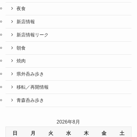
夜食
新店情報
新店情報リーク
朝食
焼肉
県外呑み歩き
移転／再開情報
青森呑み歩き
2026年8月
日
月
火
水
木
金
土