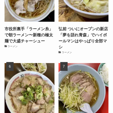
市役所裏手「ラーメン糸」
弘前 ついにオープンの新店
で朝ラーメン〜新種の極太
「夢を語れ青森」でハイボ
麺で大盛チャーシュー
ールマンはやっぱり全部マ
シ
ラーメン
ラーメン