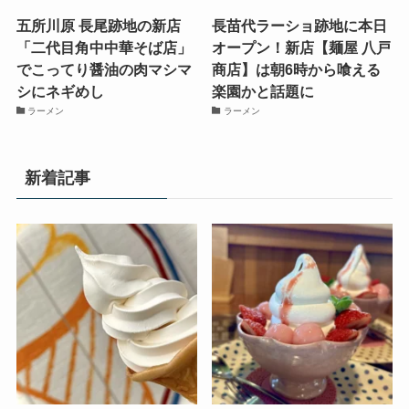
五所川原 長尾跡地の新店
長苗代ラーショ跡地に本日
「二代目角中中華そば店」
オープン！新店【麺屋 八戸
でこってり醤油の肉マシマ
商店】は朝6時から喰える
シにネギめし
楽園かと話題に
ラーメン
ラーメン
新着記事