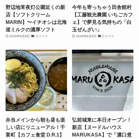
野辺地常夜灯公園近くの新
今年も寄っちゃう田舎館村
店【ソフトクリーム
【工藤観光農園 いちごカフ
MARIN】〜イチオシは北海
ェ】で夢見る気持ちの「白
道ミルクの濃厚ソフト
玉ぜんざい」
2026年8月9日
スイーツ
2026年8月9日
スイーツ
弁当メインから朝も昼も楽
弘前城東に本日オープン！
しい店にリニューアル！千
新店【ヌードルハウス
富町【カフェ食堂 D.R.1】
MARUKASA】で「濃口煮