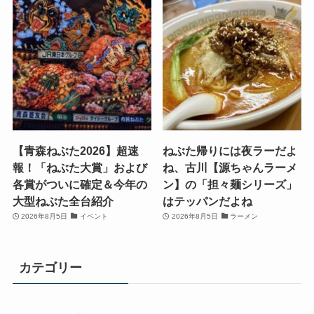
【青森ねぶた2026】超速
ねぶた帰りには夜ラーだよ
報！「ねぶた大賞」および
ね、古川【源ちゃんラーメ
各賞がついに確定＆今年の
ン】の「担々麺シリーズ」
大型ねぶた全台紹介
はテッパンだよね
2026年8月5日
イベント
2026年8月5日
ラーメン
カテゴリー