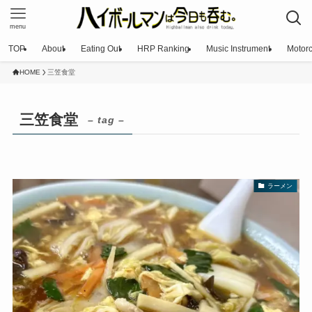
menu
TOP
About
Eating Out
HRP Ranking
Music Instrument
Motorc
HOME
三笠食堂
三笠食堂
– tag –
ラーメン