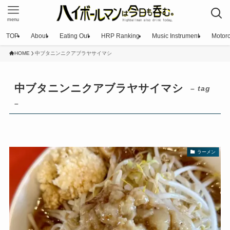
menu
TOP
About
Eating Out
HRP Ranking
Music Instrument
Motorc
HOME
中ブタニンニクアブラヤサイマシ
中ブタニンニクアブラヤサイマシ
– tag
–
ラーメン