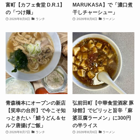
富町【カフェ食堂 D.R.1】
MARUKASA】で「濃口煮
の「つけ麺」
干しチャーシュー」
2026年8月9日
ランチ
2026年8月8日
ラーメン
青森橋本にオープンの新店
弘前田町【中華食堂酒家 豚
【笑幸の台所】で今こそ知
珍館】でピリッと旨辛「麻
っときたい「鯖うどん＆セ
婆豆腐ラーメン」に300円
ルフ唐揚げご飯」
の半ライス
2026年8月7日
ランチ
2026年8月6日
ラーメン