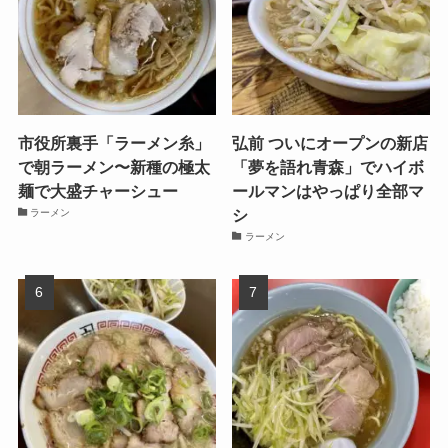
市役所裏手「ラーメン糸」
弘前 ついにオープンの新店
で朝ラーメン〜新種の極太
「夢を語れ青森」でハイボ
麺で大盛チャーシュー
ールマンはやっぱり全部マ
シ
ラーメン
ラーメン