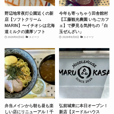
野辺地常夜灯公園近くの新
今年も寄っちゃう田舎館村
店【ソフトクリーム
【工藤観光農園 いちごカフ
MARIN】〜イチオシは北海
ェ】で夢見る気持ちの「白
道ミルクの濃厚ソフト
玉ぜんざい」
2026年8月9日
スイーツ
2026年8月9日
スイーツ
弁当メインから朝も昼も楽
弘前城東に本日オープン！
しい店にリニューアル！千
新店【ヌードルハウス