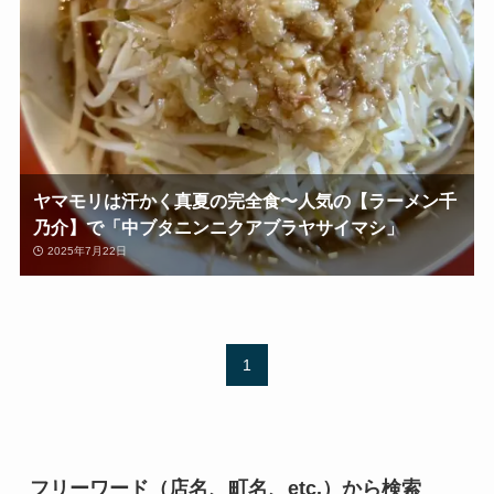
ヤマモリは汗かく真夏の完全食〜人気の【ラーメン千
乃介】で「中ブタニンニクアブラヤサイマシ」
2025年7月22日
1
フリーワード（店名、町名、etc.）から検索