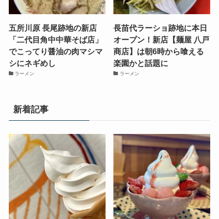
五所川原 長尾跡地の新店
長苗代ラーショ跡地に本日
「二代目角中中華そば店」
オープン！新店【麺屋 八戸
でこってり醤油の肉マシマ
商店】は朝6時から喰える
シにネギめし
楽園かと話題に
ラーメン
ラーメン
新着記事