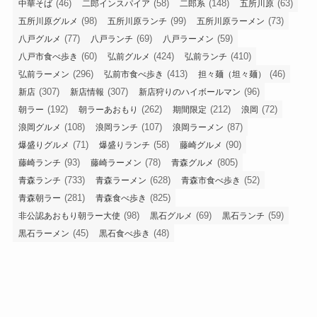
(46)
(58)
(148)
(63)
中華そば
二郎インスパイア
二郎系
五所川原
(98)
(99)
(73)
五所川原グルメ
五所川原ランチ
五所川原ラーメン
(77)
(69)
(59)
八戸グルメ
八戸ランチ
八戸ラーメン
(60)
(424)
(410)
八戸市食べ歩き
弘前グルメ
弘前ランチ
(296)
(413)
(46)
弘前ラーメン
弘前市食べ歩き
担々麺（坦々麺）
(307)
(307)
(96)
新店
新店情報
新店狩りのハイボールマン
(192)
(262)
(212)
(72)
朝ラー
朝ラーあおもり
期間限定
浪岡
(108)
(107)
(87)
浪岡グルメ
浪岡ランチ
浪岡ラーメン
(71)
(58)
(90)
爆盛りグルメ
爆盛りランチ
藤崎グルメ
(93)
(78)
(805)
藤崎ランチ
藤崎ラーメン
青森グルメ
(733)
(628)
(52)
青森ランチ
青森ラーメン
青森市食べ歩き
(281)
(825)
青森朝ラー
青森食べ歩き
(98)
(69)
(59)
非公認あおもり朝ラー大使
黒石グルメ
黒石ランチ
(45)
(48)
黒石ラーメン
黒石食べ歩き