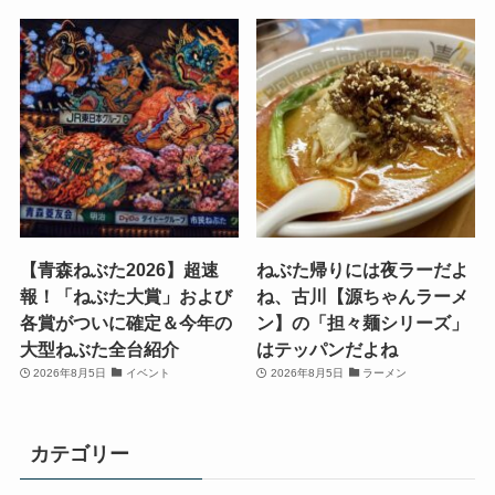
【青森ねぶた2026】超速
ねぶた帰りには夜ラーだよ
報！「ねぶた大賞」および
ね、古川【源ちゃんラーメ
各賞がついに確定＆今年の
ン】の「担々麺シリーズ」
大型ねぶた全台紹介
はテッパンだよね
2026年8月5日
イベント
2026年8月5日
ラーメン
カテゴリー