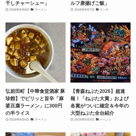
干しチャーシュー」
ルフ唐揚げご飯」
2026年8月8日
ラーメン
2026年8月7日
ランチ
弘前田町【中華食堂酒家 豚
【青森ねぶた2026】超速
珍館】でピリッと旨辛「麻
報！「ねぶた大賞」および
婆豆腐ラーメン」に300円
各賞がついに確定＆今年の
の半ライス
大型ねぶた全台紹介
2026年8月6日
ラーメン
2026年8月5日
イベント