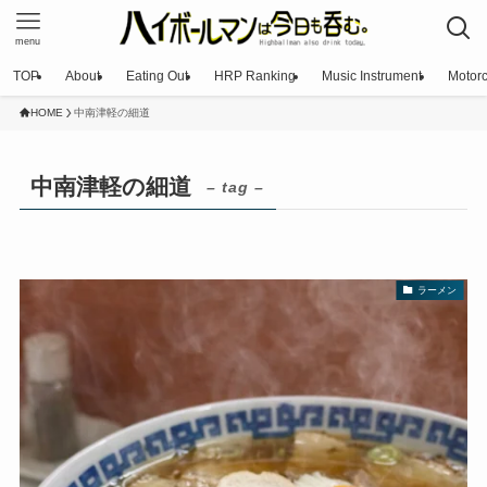
menu
TOP
About
Eating Out
HRP Ranking
Music Instrument
Motorc
HOME
中南津軽の細道
中南津軽の細道
– tag –
ラーメン