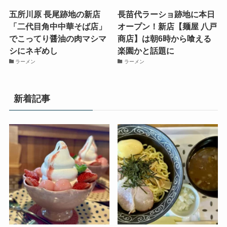
五所川原 長尾跡地の新店
長苗代ラーショ跡地に本日
「二代目角中中華そば店」
オープン！新店【麺屋 八戸
でこってり醤油の肉マシマ
商店】は朝6時から喰える
シにネギめし
楽園かと話題に
ラーメン
ラーメン
新着記事