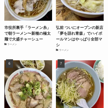
市役所裏手「ラーメン糸」
弘前 ついにオープンの新店
で朝ラーメン〜新種の極太
「夢を語れ青森」でハイボ
麺で大盛チャーシュー
ールマンはやっぱり全部マ
シ
ラーメン
ラーメン