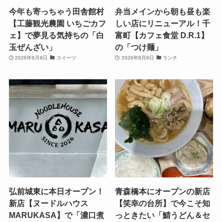
今年も寄っちゃう田舎館村
弁当メインから朝も昼も楽
【工藤観光農園 いちごカフ
しい店にリニューアル！千
ェ】で夢見る気持ちの「白
富町【カフェ食堂 D.R.1】
玉ぜんざい」
の「つけ麺」
2026年8月9日
スイーツ
2026年8月9日
ランチ
弘前城東に本日オープン！
青森橋本にオープンの新店
新店【ヌードルハウス
【笑幸の台所】で今こそ知
MARUKASA】で「濃口煮
っときたい「鯖うどん＆セ