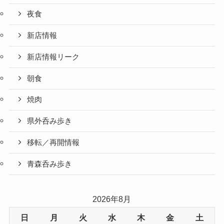
夜食
新店情報
新店情報リーク
朝食
焼肉
県外呑み歩き
移転／再開情報
青森呑み歩き
2026年8月
日
月
火
水
木
金
土