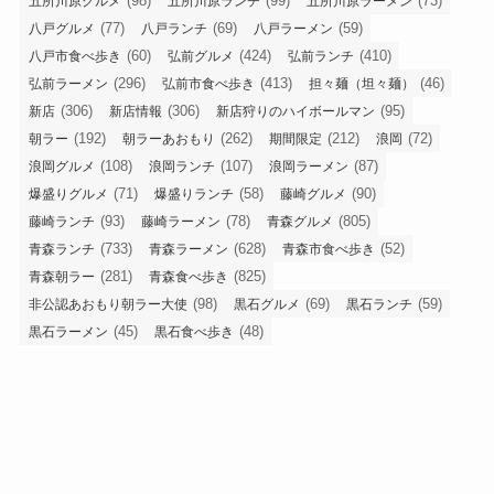
(98)
(99)
(73)
五所川原グルメ
五所川原ランチ
五所川原ラーメン
(77)
(69)
(59)
八戸グルメ
八戸ランチ
八戸ラーメン
(60)
(424)
(410)
八戸市食べ歩き
弘前グルメ
弘前ランチ
(296)
(413)
(46)
弘前ラーメン
弘前市食べ歩き
担々麺（坦々麺）
(306)
(306)
(95)
新店
新店情報
新店狩りのハイボールマン
(192)
(262)
(212)
(72)
朝ラー
朝ラーあおもり
期間限定
浪岡
(108)
(107)
(87)
浪岡グルメ
浪岡ランチ
浪岡ラーメン
(71)
(58)
(90)
爆盛りグルメ
爆盛りランチ
藤崎グルメ
(93)
(78)
(805)
藤崎ランチ
藤崎ラーメン
青森グルメ
(733)
(628)
(52)
青森ランチ
青森ラーメン
青森市食べ歩き
(281)
(825)
青森朝ラー
青森食べ歩き
(98)
(69)
(59)
非公認あおもり朝ラー大使
黒石グルメ
黒石ランチ
(45)
(48)
黒石ラーメン
黒石食べ歩き