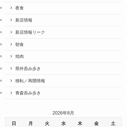
夜食
新店情報
新店情報リーク
朝食
焼肉
県外呑み歩き
移転／再開情報
青森呑み歩き
2026年8月
日
月
火
水
木
金
土