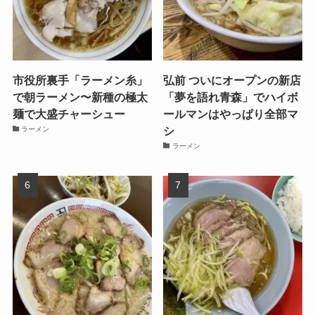
市役所裏手「ラーメン糸」
弘前 ついにオープンの新店
で朝ラーメン〜新種の極太
「夢を語れ青森」でハイボ
麺で大盛チャーシュー
ールマンはやっぱり全部マ
シ
ラーメン
ラーメン