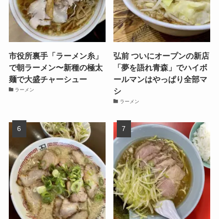
市役所裏手「ラーメン糸」
弘前 ついにオープンの新店
で朝ラーメン〜新種の極太
「夢を語れ青森」でハイボ
麺で大盛チャーシュー
ールマンはやっぱり全部マ
シ
ラーメン
ラーメン