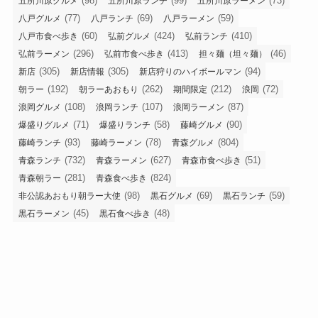
(98)
(99)
(73)
五所川原グルメ
五所川原ランチ
五所川原ラーメン
(77)
(69)
(59)
八戸グルメ
八戸ランチ
八戸ラーメン
(60)
(424)
(410)
八戸市食べ歩き
弘前グルメ
弘前ランチ
(296)
(413)
(46)
弘前ラーメン
弘前市食べ歩き
担々麺（坦々麺）
(305)
(305)
(94)
新店
新店情報
新店狩りのハイボールマン
(192)
(262)
(212)
(72)
朝ラー
朝ラーあおもり
期間限定
浪岡
(108)
(107)
(87)
浪岡グルメ
浪岡ランチ
浪岡ラーメン
(71)
(58)
(90)
爆盛りグルメ
爆盛りランチ
藤崎グルメ
(93)
(78)
(804)
藤崎ランチ
藤崎ラーメン
青森グルメ
(732)
(627)
(51)
青森ランチ
青森ラーメン
青森市食べ歩き
(281)
(824)
青森朝ラー
青森食べ歩き
(98)
(69)
(59)
非公認あおもり朝ラー大使
黒石グルメ
黒石ランチ
(45)
(48)
黒石ラーメン
黒石食べ歩き