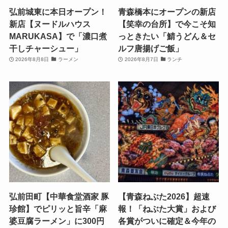
弘前城東に本日オープン！
青森橋本にオープンの新店
新店【ヌードルハウス
【笑幸の台所】で今こそ知
MARUKASA】で「濃口煮
っときたい「鯖うどん＆セ
干しチャーシュー」
ルフ唐揚げご飯」
2026年8月8日
ラーメン
2026年8月7日
ランチ
弘前田町【中華食堂酒家 豚
【青森ねぶた2026】超速
珍館】でピリッと旨辛「麻
報！「ねぶた大賞」および
婆豆腐ラーメン」に300円
各賞がついに確定＆今年の