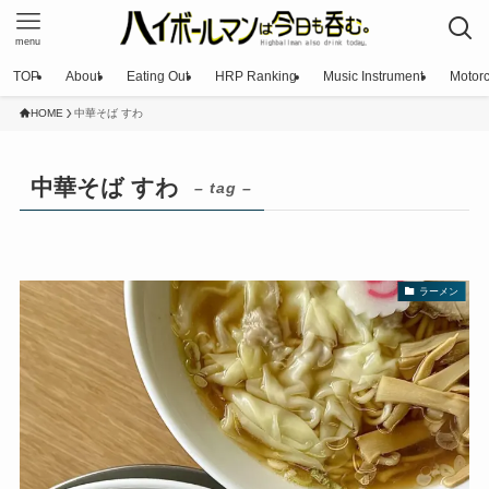
menu
TOP
About
Eating Out
HRP Ranking
Music Instrument
Motorc
HOME
中華そば すわ
中華そば すわ
– tag –
ラーメン