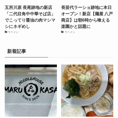
五所川原 長尾跡地の新店
長苗代ラーショ跡地に本日
「二代目角中中華そば店」
オープン！新店【麺屋 八戸
でこってり醤油の肉マシマ
商店】は朝6時から喰える
シにネギめし
楽園かと話題に
ラーメン
ラーメン
新着記事