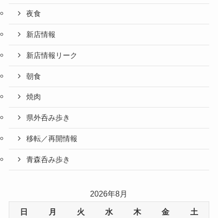
夜食
新店情報
新店情報リーク
朝食
焼肉
県外呑み歩き
移転／再開情報
青森呑み歩き
2026年8月
日
月
火
水
木
金
土