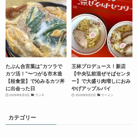
たぶん合言葉は”カツラで
王林プロデュース！新店
カツ活！”〜つがる市木造
【中央弘前混ぜそばセンタ
【桂食堂】で沁みるカツ丼
ー】で大盛り肉増しにおみ
に出会った日
やげアップルパイ
2026年8月3日
ランチ
2026年8月2日
ラーメン
カテゴリー