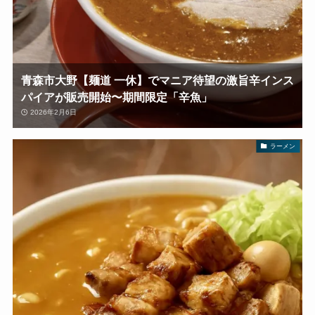
青森市大野【麺道 一休】でマニア待望の激旨辛インス
パイアが販売開始〜期間限定「辛魚」
2026年2月6日
ラーメン