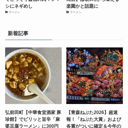
シにネギめし
楽園かと話題に
ラーメン
ラーメン
新着記事
弘前田町【中華食堂酒家 豚
【青森ねぶた2026】超速
珍館】でピリッと旨辛「麻
報！「ねぶた大賞」および
婆豆腐ラーメン」に300円
各賞がついに確定＆今年の