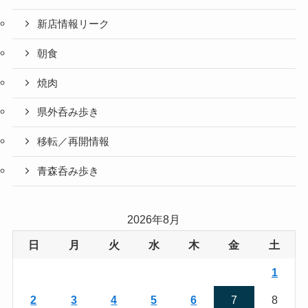
新店情報リーク
朝食
焼肉
県外呑み歩き
移転／再開情報
青森呑み歩き
2026年8月
日
月
火
水
木
金
土
1
2
3
4
5
6
7
8