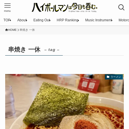
menu
TOP
About
Eating Out
HRP Ranking
Music Instrument
Motorc
HOME
串焼き 一休
串焼き 一休
– tag –
ラーメン