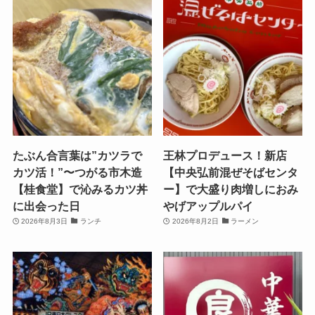
たぶん合言葉は”カツラで
王林プロデュース！新店
カツ活！”〜つがる市木造
【中央弘前混ぜそばセンタ
【桂食堂】で沁みるカツ丼
ー】で大盛り肉増しにおみ
に出会った日
やげアップルパイ
2026年8月3日
ランチ
2026年8月2日
ラーメン