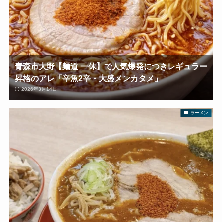
青森市大野【麺道 一休】で人気爆発につきレギュラー
昇格のアレ「辛魚2辛・大盛メンカタメ」
2026年3月14日
ラーメン