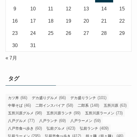
9
10
11
12
13
14
15
16
17
18
19
20
21
22
23
24
25
26
27
28
29
30
31
« 7月
タグ
(66)
(66)
(101)
カツ丼
デカ盛りグルメ
デカ盛りランチ
(46)
(58)
(148)
(63)
中華そば
二郎インスパイア
二郎系
五所川原
(98)
(99)
(73)
五所川原グルメ
五所川原ランチ
五所川原ラーメン
(77)
(69)
(59)
八戸グルメ
八戸ランチ
八戸ラーメン
(60)
(423)
(409)
八戸市食べ歩き
弘前グルメ
弘前ランチ
(295)
(412)
(46)
弘前ラーメン
弘前市食べ歩き
担々麺（坦々麺）