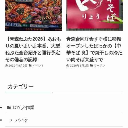
【青森ねぶた2026】あおも
青森合同庁舎すぐ横に移転
りの夏いよいよ本番、大型
オープンしたばっかの【中
ねぶた全台紹介と運行予定
華そば 良】で焼干しの冷た
その備忘の記録
い肉そば大盛りで
2026年8月2日
イベント
2026年8月1日
ラーメン
カテゴリー
DIY／作業
バイク