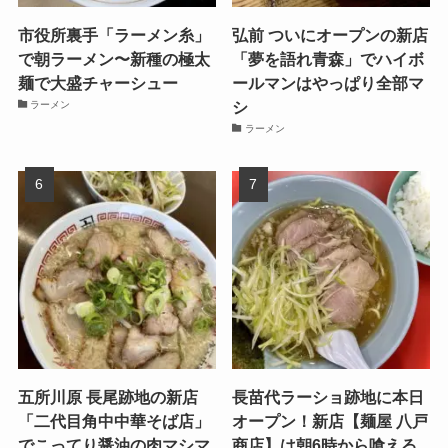
市役所裏手「ラーメン糸」
弘前 ついにオープンの新店
で朝ラーメン〜新種の極太
「夢を語れ青森」でハイボ
麺で大盛チャーシュー
ールマンはやっぱり全部マ
シ
ラーメン
ラーメン
五所川原 長尾跡地の新店
長苗代ラーショ跡地に本日
「二代目角中中華そば店」
オープン！新店【麺屋 八戸
でこってり醤油の肉マシマ
商店】は朝6時から喰える