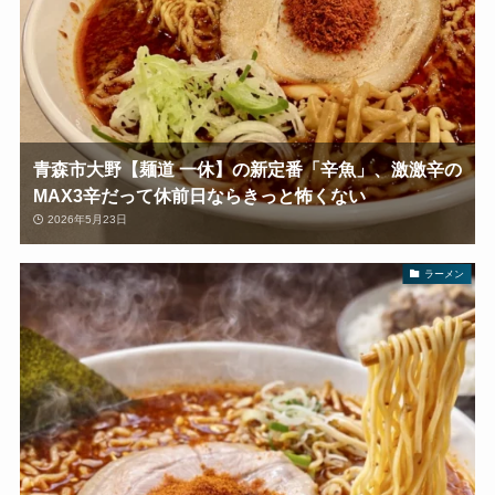
青森市大野【麺道 一休】の新定番「辛魚」、激激辛の
MAX3辛だって休前日ならきっと怖くない
2026年5月23日
ラーメン