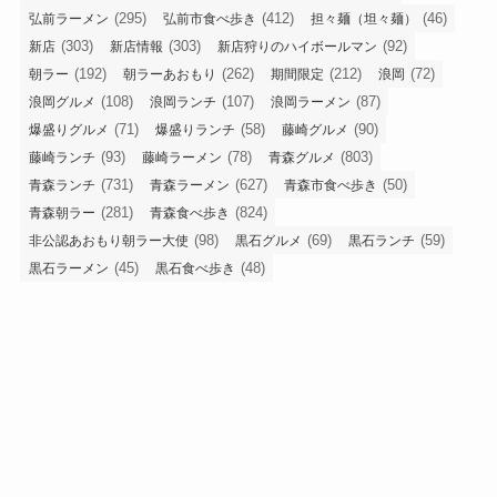
(295)
(412)
(46)
弘前ラーメン
弘前市食べ歩き
担々麺（坦々麺）
(303)
(303)
(92)
新店
新店情報
新店狩りのハイボールマン
(192)
(262)
(212)
(72)
朝ラー
朝ラーあおもり
期間限定
浪岡
(108)
(107)
(87)
浪岡グルメ
浪岡ランチ
浪岡ラーメン
(71)
(58)
(90)
爆盛りグルメ
爆盛りランチ
藤崎グルメ
(93)
(78)
(803)
藤崎ランチ
藤崎ラーメン
青森グルメ
(731)
(627)
(50)
青森ランチ
青森ラーメン
青森市食べ歩き
(281)
(824)
青森朝ラー
青森食べ歩き
(98)
(69)
(59)
非公認あおもり朝ラー大使
黒石グルメ
黒石ランチ
(45)
(48)
黒石ラーメン
黒石食べ歩き