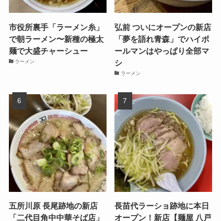
市役所裏手「ラーメン糸」
弘前 ついにオープンの新店
で朝ラーメン〜新種の極太
「夢を語れ青森」でハイボ
麺で大盛チャーシュー
ールマンはやっぱり全部マ
シ
ラーメン
ラーメン
五所川原 長尾跡地の新店
長苗代ラーショ跡地に本日
「二代目角中中華そば店」
オープン！新店【麺屋 八戸