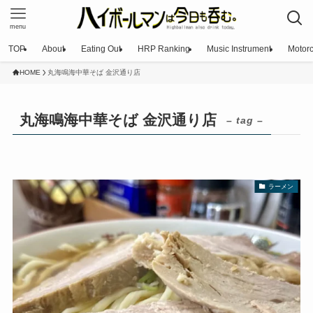
menu
TOP
About
Eating Out
HRP Ranking
Music Instrument
Motorc
HOME
丸海鳴海中華そば 金沢通り店
丸海鳴海中華そば 金沢通り店
– tag –
ラーメン