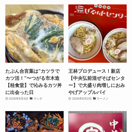
たぶん合言葉は”カツラで
王林プロデュース！新店
カツ活！”〜つがる市木造
【中央弘前混ぜそばセンタ
【桂食堂】で沁みるカツ丼
ー】で大盛り肉増しにおみ
に出会った日
やげアップルパイ
2026年8月3日
ランチ
2026年8月2日
ラーメン