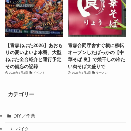
【青森ねぶた2026】あおも
青森合同庁舎すぐ横に移転
りの夏いよいよ本番、大型
オープンしたばっかの【中
ねぶた全台紹介と運行予定
華そば 良】で焼干しの冷た
その備忘の記録
い肉そば大盛りで
2026年8月2日
イベント
2026年8月1日
ラーメン
カテゴリー
DIY／作業
バイク