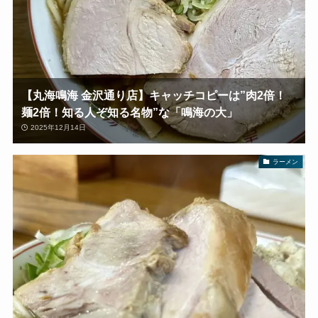
【丸海鳴海 金沢通り店】キャッチコピーは”肉2倍！
麺2倍！知る人ぞ知る名物”な「鳴海の大」
2025年12月14日
ラーメン