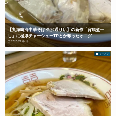
【丸海鳴海中華そば 金沢通り店】の新作「背脂煮干
し」に極厚チャーシューTPとか奪ったオニグ
2025年2月4日
ラーメン