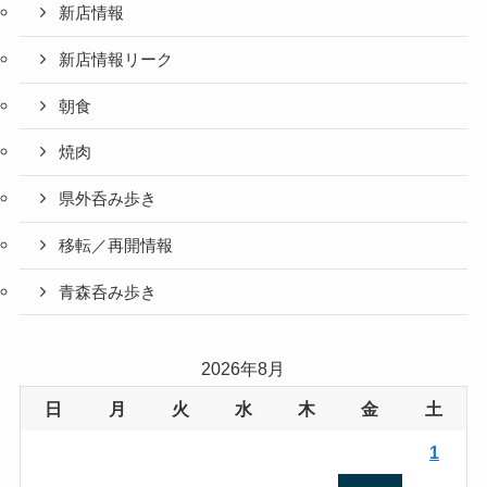
新店情報
新店情報リーク
朝食
焼肉
県外呑み歩き
移転／再開情報
青森呑み歩き
2026年8月
日
月
火
水
木
金
土
1