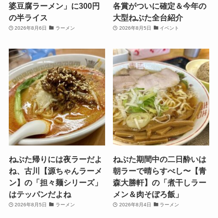
婆豆腐ラーメン」に300円
各賞がついに確定＆今年の
の半ライス
大型ねぶた全台紹介
2026年8月6日
ラーメン
2026年8月5日
イベント
ねぶた帰りには夜ラーだよ
ねぶた期間中の二日酔いは
ね、古川【源ちゃんラーメ
朝ラーで晴らすべし〜【青
ン】の「担々麺シリーズ」
森大勝軒】の「煮干しラー
はテッパンだよね
メン＆肉そぼろ飯」
2026年8月5日
ラーメン
2026年8月4日
ラーメン