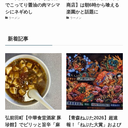
でこってり醤油の肉マシマ
商店】は朝6時から喰える
シにネギめし
楽園かと話題に
ラーメン
ラーメン
新着記事
弘前田町【中華食堂酒家 豚
【青森ねぶた2026】超速
珍館】でピリッと旨辛「麻
報！「ねぶた大賞」および