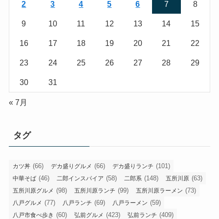
2
3
4
5
6
7
8
9
10
11
12
13
14
15
16
17
18
19
20
21
22
23
24
25
26
27
28
29
30
31
« 7月
タグ
(66)
(66)
(101)
カツ丼
デカ盛りグルメ
デカ盛りランチ
(46)
(58)
(148)
(63)
中華そば
二郎インスパイア
二郎系
五所川原
(98)
(99)
(73)
五所川原グルメ
五所川原ランチ
五所川原ラーメン
(77)
(69)
(59)
八戸グルメ
八戸ランチ
八戸ラーメン
(60)
(423)
(409)
八戸市食べ歩き
弘前グルメ
弘前ランチ