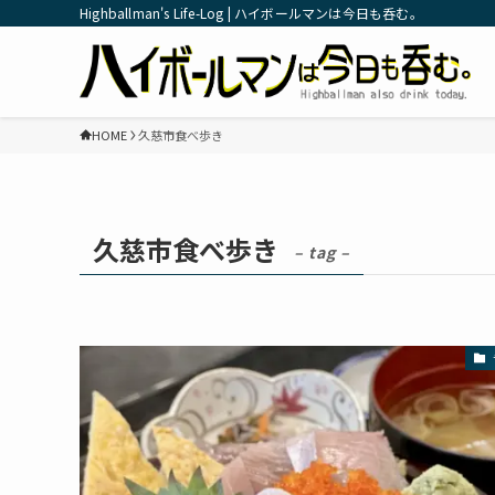
Highballman's Life-Log | ハイボールマンは今日も呑む。
HOME
久慈市食べ歩き
久慈市食べ歩き
– tag –