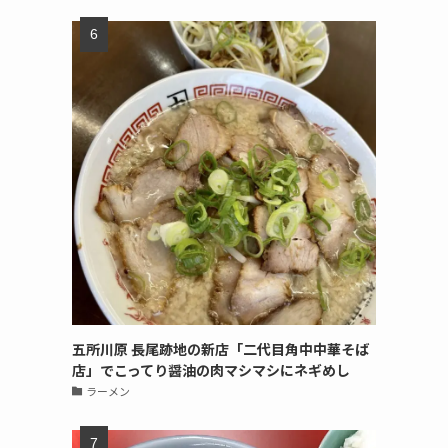
五所川原 長尾跡地の新店「二代目角中中華そば
店」でこってり醤油の肉マシマシにネギめし
ラーメン