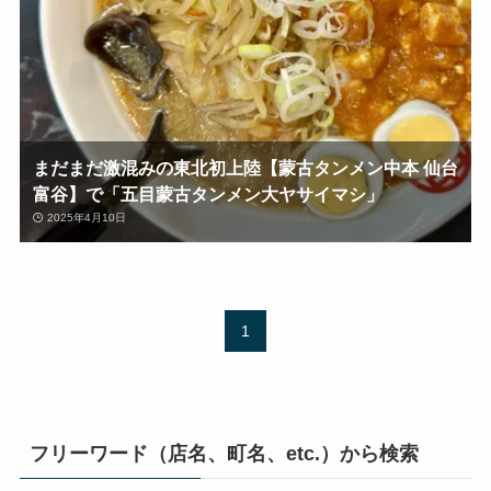
まだまだ激混みの東北初上陸【蒙古タンメン中本 仙台
富谷】で「五目蒙古タンメン大ヤサイマシ」
2025年4月10日
1
フリーワード（店名、町名、etc.）から検索