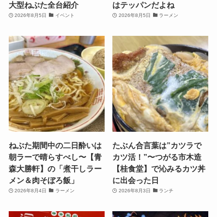
大型ねぶた全台紹介
はテッパンだよね
2026年8月5日
イベント
2026年8月5日
ラーメン
ねぶた期間中の二日酔いは
たぶん合言葉は”カツラで
朝ラーで晴らすべし〜【青
カツ活！”〜つがる市木造
森大勝軒】の「煮干しラー
【桂食堂】で沁みるカツ丼
メン＆肉そぼろ飯」
に出会った日
2026年8月4日
ラーメン
2026年8月3日
ランチ