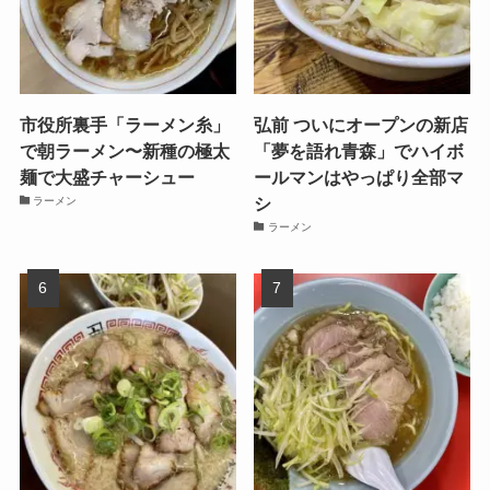
市役所裏手「ラーメン糸」
弘前 ついにオープンの新店
で朝ラーメン〜新種の極太
「夢を語れ青森」でハイボ
麺で大盛チャーシュー
ールマンはやっぱり全部マ
シ
ラーメン
ラーメン