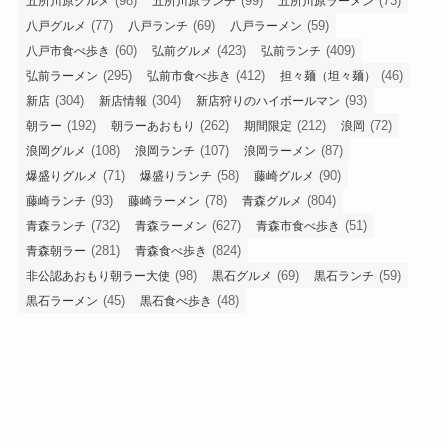
(98)
(99)
(73)
五所川原グルメ
五所川原ランチ
五所川原ラーメン
(77)
(69)
(59)
八戸グルメ
八戸ランチ
八戸ラーメン
(60)
(423)
(409)
八戸市食べ歩き
弘前グルメ
弘前ランチ
(295)
(412)
(46)
弘前ラーメン
弘前市食べ歩き
担々麺（坦々麺）
(304)
(304)
(93)
新店
新店情報
新店狩りのハイボールマン
(192)
(262)
(212)
(72)
朝ラー
朝ラーあおもり
期間限定
浪岡
(108)
(107)
(87)
浪岡グルメ
浪岡ランチ
浪岡ラーメン
(71)
(58)
(90)
爆盛りグルメ
爆盛りランチ
藤崎グルメ
(93)
(78)
(804)
藤崎ランチ
藤崎ラーメン
青森グルメ
(732)
(627)
(51)
青森ランチ
青森ラーメン
青森市食べ歩き
(281)
(824)
青森朝ラー
青森食べ歩き
(98)
(69)
(59)
非公認あおもり朝ラー大使
黒石グルメ
黒石ランチ
(45)
(48)
黒石ラーメン
黒石食べ歩き