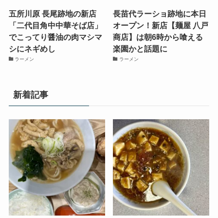
五所川原 長尾跡地の新店
長苗代ラーショ跡地に本日
「二代目角中中華そば店」
オープン！新店【麺屋 八戸
でこってり醤油の肉マシマ
商店】は朝6時から喰える
シにネギめし
楽園かと話題に
ラーメン
ラーメン
新着記事