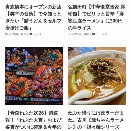
青森橋本にオープンの新店
弘前田町【中華食堂酒家 豚
【笑幸の台所】で今知っと
珍館】でピリッと旨辛「麻
きたい「鯖うどん＆セルフ
婆豆腐ラーメン」に300円
唐揚げご飯」
の半ライス
2026年8月7日
ランチ
2026年8月6日
ラーメン
【青森ねぶた2026】超速
ねぶた帰りには夜ラーだよ
報！「ねぶた大賞」および
ね、古川【源ちゃんラーメ
各賞がついに確定＆今年の
ン】の「担々麺シリーズ」