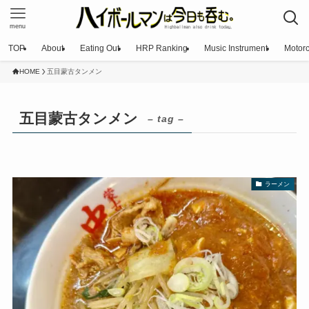
menu
TOP
About
Eating Out
HRP Ranking
Music Instrument
Motorc
HOME
五目蒙古タンメン
五目蒙古タンメン
– tag –
ラーメン