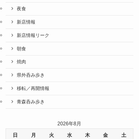
夜食
新店情報
新店情報リーク
朝食
焼肉
県外呑み歩き
移転／再開情報
青森呑み歩き
2026年8月
日
月
火
水
木
金
土