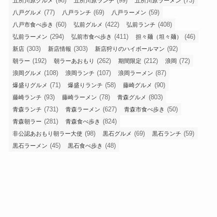
(98)
(99)
(73)
五所川原グルメ
五所川原ランチ
五所川原ラーメン
(77)
(69)
(59)
八戸グルメ
八戸ランチ
八戸ラーメン
(60)
(422)
(408)
八戸市食べ歩き
弘前グルメ
弘前ランチ
(294)
(411)
(46)
弘前ラーメン
弘前市食べ歩き
担々麺（坦々麺）
(303)
(303)
(92)
新店
新店情報
新店狩りのハイボールマン
(192)
(262)
(212)
(72)
朝ラー
朝ラーあおもり
期間限定
浪岡
(108)
(107)
(87)
浪岡グルメ
浪岡ランチ
浪岡ラーメン
(71)
(58)
(90)
爆盛りグルメ
爆盛りランチ
藤崎グルメ
(93)
(78)
(803)
藤崎ランチ
藤崎ラーメン
青森グルメ
(731)
(627)
(50)
青森ランチ
青森ラーメン
青森市食べ歩き
(281)
(824)
青森朝ラー
青森食べ歩き
(98)
(69)
(59)
非公認あおもり朝ラー大使
黒石グルメ
黒石ランチ
(45)
(48)
黒石ラーメン
黒石食べ歩き