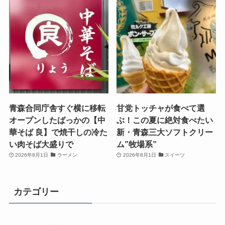
青森合同庁舎すぐ横に移転
甘党トッチャが食べて選
オープンしたばっかの【中
ぶ！この夏に絶対食べたい
華そば 良】で焼干しの冷た
新・青森三大ソフトクリー
い肉そば大盛りで
ム”牧場系”
2026年8月1日
ラーメン
2026年8月1日
スイーツ
カテゴリー