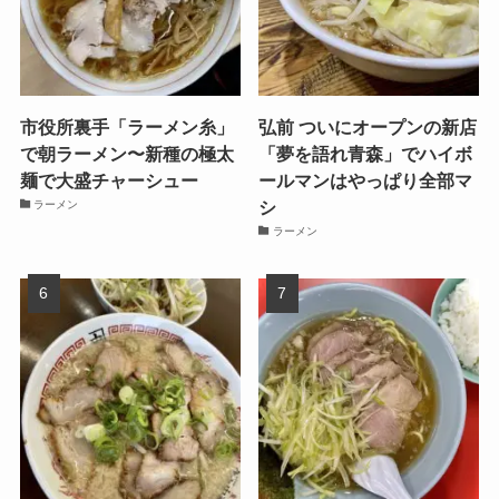
市役所裏手「ラーメン糸」
弘前 ついにオープンの新店
で朝ラーメン〜新種の極太
「夢を語れ青森」でハイボ
麺で大盛チャーシュー
ールマンはやっぱり全部マ
シ
ラーメン
ラーメン