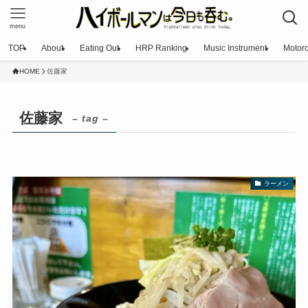
menu
TOP
About
Eating Out
HRP Ranking
Music Instrument
Motorc
HOME
佐藤家
佐藤家
– tag –
ラーメン