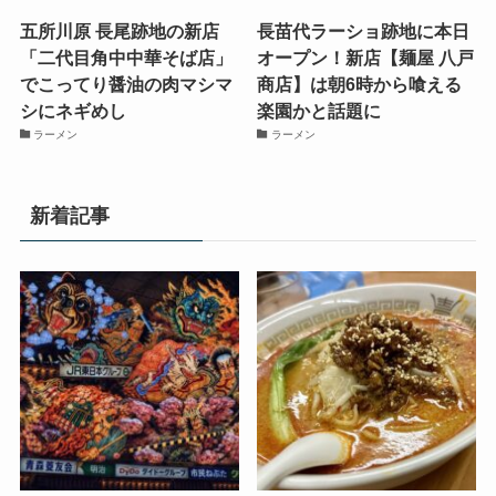
五所川原 長尾跡地の新店
長苗代ラーショ跡地に本日
「二代目角中中華そば店」
オープン！新店【麺屋 八戸
でこってり醤油の肉マシマ
商店】は朝6時から喰える
シにネギめし
楽園かと話題に
ラーメン
ラーメン
新着記事