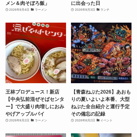
メン＆肉そぼろ飯」
に出会った日
2026年8月4日
ラーメン
2026年8月3日
ランチ
王林プロデュース！新店
【青森ねぶた2026】あおも
【中央弘前混ぜそばセンタ
りの夏いよいよ本番、大型
ー】で大盛り肉増しにおみ
ねぶた全台紹介と運行予定
やげアップルパイ
その備忘の記録
2026年8月2日
ラーメン
2026年8月2日
イベント