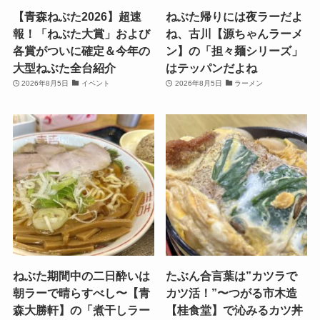
【青森ねぶた2026】超速
ねぶた帰りには夜ラーだよ
報！「ねぶた大賞」および
ね、古川【源ちゃんラーメ
各賞がついに確定＆今年の
ン】の「担々麺シリーズ」
大型ねぶた全台紹介
はテッパンだよね
2026年8月5日
イベント
2026年8月5日
ラーメン
ねぶた期間中の二日酔いは
たぶん合言葉は”カツラで
朝ラーで晴らすべし〜【青
カツ活！”〜つがる市木造
森大勝軒】の「煮干しラー
【桂食堂】で沁みるカツ丼