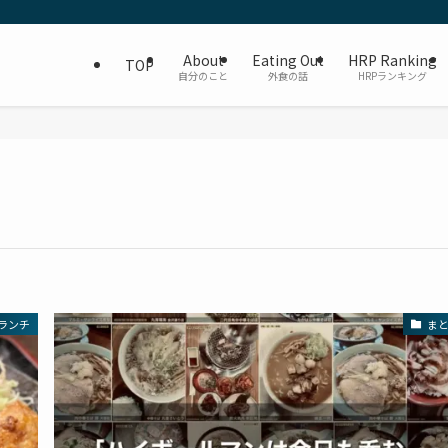
About
Eating Out
HRP Ranking
TOP
自分のこと
外食の話
HRPランキング
ランチ
ま