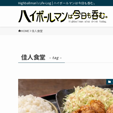
Highballman's Life-Log | ハイボールマンは今日も呑む。
HOME
佳人食堂
佳人食堂
– tag –