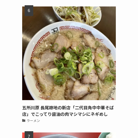
五所川原 長尾跡地の新店「二代目角中中華そば
店」でこってり醤油の肉マシマシにネギめし
ラーメン