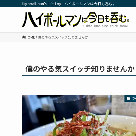
Highballman's Life-Log | ハイボールマンは今日も呑む。
HOME
僕のやる気スイッチ知りませんか
僕のやる気スイッチ知りませんか
ラ