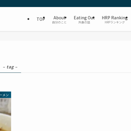
About
Eating Out
HRP Ranking
TOP
自分のこと
外食の話
HRPランキング
– tag –
ーメン