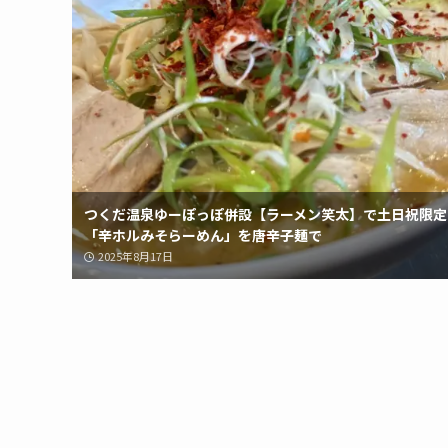
つくだ温泉ゆーぽっぽ併設【ラーメン笑太】で土日祝限定
「辛ホルみそらーめん」を唐辛子麺で
2025年8月17日