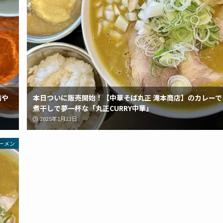
脂や
本日ついに販売開始！【中華そば丸正 滝本商店】のカレーで
煮干しで夢一杯な「丸正CURRY中華」
2025年1月23日
ーメン