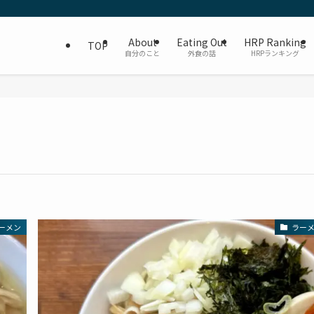
About
Eating Out
HRP Ranking
TOP
自分のこと
外食の話
HRPランキング
ーメン
ラー