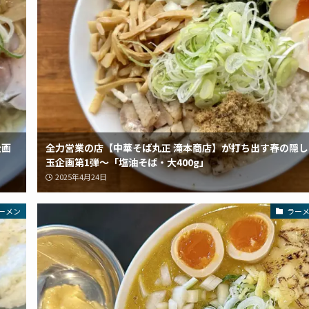
企画
全力営業の店【中華そば丸正 滝本商店】が打ち出す春の隠し
玉企画第1弾〜「塩油そば・大400g」
2025年4月24日
ーメン
ラー