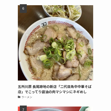
五所川原 長尾跡地の新店「二代目角中中華そば
店」でこってり醤油の肉マシマシにネギめし
ラーメン