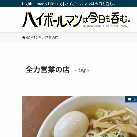
Highballman's Life-Log | ハイボールマンは今日も呑む。
HOME
全力営業の店
全力営業の店
– tag –
ラ