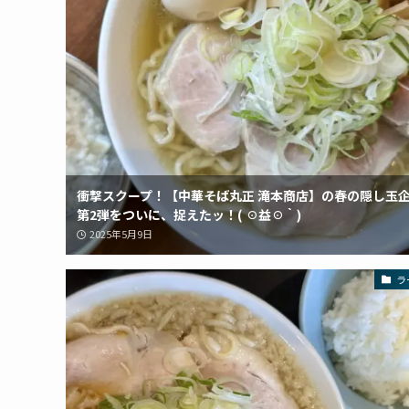
衝撃スクープ！【中華そば丸正 滝本商店】の春の隠し玉
第2弾をついに、捉えたッ！( ☉益☉｀)
2025年5月9日
ラ