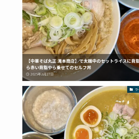
【中華そば丸正 滝本商店】で太麺中のセットライスに背
ら赤い背脂やら乗せてのセルフ丼
2025年3月27日
ラ