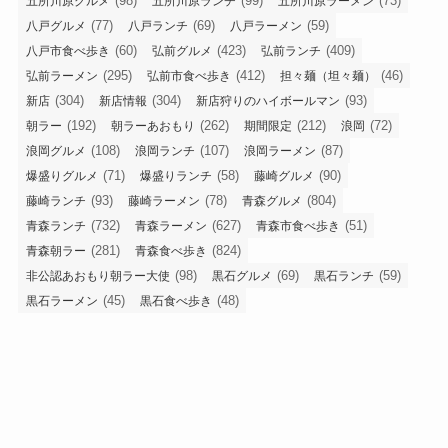
(98)
(99)
(73)
五所川原グルメ
五所川原ランチ
五所川原ラーメン
(77)
(69)
(59)
八戸グルメ
八戸ランチ
八戸ラーメン
(60)
(423)
(409)
八戸市食べ歩き
弘前グルメ
弘前ランチ
(295)
(412)
(46)
弘前ラーメン
弘前市食べ歩き
担々麺（坦々麺）
(304)
(304)
(93)
新店
新店情報
新店狩りのハイボールマン
(192)
(262)
(212)
(72)
朝ラー
朝ラーあおもり
期間限定
浪岡
(108)
(107)
(87)
浪岡グルメ
浪岡ランチ
浪岡ラーメン
(71)
(58)
(90)
爆盛りグルメ
爆盛りランチ
藤崎グルメ
(93)
(78)
(804)
藤崎ランチ
藤崎ラーメン
青森グルメ
(732)
(627)
(51)
青森ランチ
青森ラーメン
青森市食べ歩き
(281)
(824)
青森朝ラー
青森食べ歩き
(98)
(69)
(59)
非公認あおもり朝ラー大使
黒石グルメ
黒石ランチ
(45)
(48)
黒石ラーメン
黒石食べ歩き