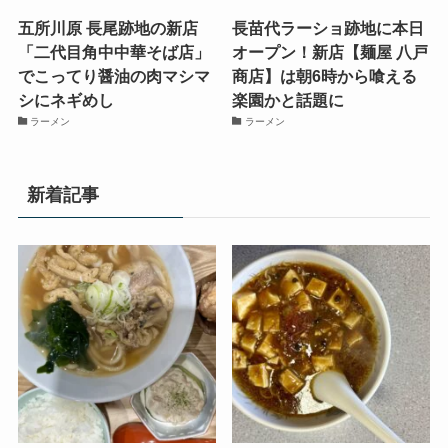
五所川原 長尾跡地の新店
長苗代ラーショ跡地に本日
「二代目角中中華そば店」
オープン！新店【麺屋 八戸
でこってり醤油の肉マシマ
商店】は朝6時から喰える
シにネギめし
楽園かと話題に
ラーメン
ラーメン
新着記事