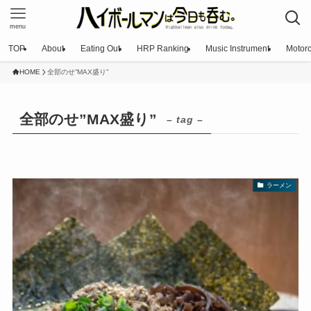
menu
TOP
About
Eating Out
HRP Ranking
Music Instrument
Motorc
HOME
全部のせ”MAX盛り”
全部のせ”MAX盛り”
– tag –
ラーメン