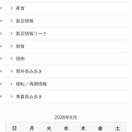
夜食
新店情報
新店情報リーク
朝食
焼肉
県外呑み歩き
移転／再開情報
青森呑み歩き
2026年8月
日
月
火
水
木
金
土