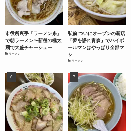
市役所裏手「ラーメン糸」
弘前 ついにオープンの新店
で朝ラーメン〜新種の極太
「夢を語れ青森」でハイボ
麺で大盛チャーシュー
ールマンはやっぱり全部マ
シ
ラーメン
ラーメン