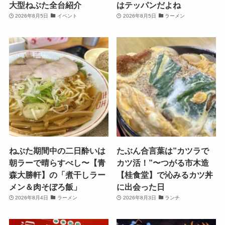
大型ねぶた全台紹介
はテッパンだよね
2026年8月5日
イベント
2026年8月5日
ラーメン
ねぶた期間中の二日酔いは
たぶん合言葉は”カツラで
朝ラーで晴らすべし〜【青
カツ活！”〜つがる市木造
森大勝軒】の「煮干しラー
【桂食堂】で沁みるカツ丼
メン＆肉そぼろ飯」
に出会った日
2026年8月4日
ラーメン
2026年8月3日
ランチ