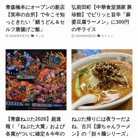
青森橋本にオープンの新店
弘前田町【中華食堂酒家 豚
【笑幸の台所】で今こそ知
珍館】でピリッと旨辛「麻
っときたい「鯖うどん＆セ
婆豆腐ラーメン」に300円
ルフ唐揚げご飯」
の半ライス
2026年8月7日
ランチ
2026年8月6日
ラーメン
【青森ねぶた2026】超速
ねぶた帰りには夜ラーだよ
報！「ねぶた大賞」および
ね、古川【源ちゃんラーメ
各賞がついに確定＆今年の
ン】の「担々麺シリーズ」