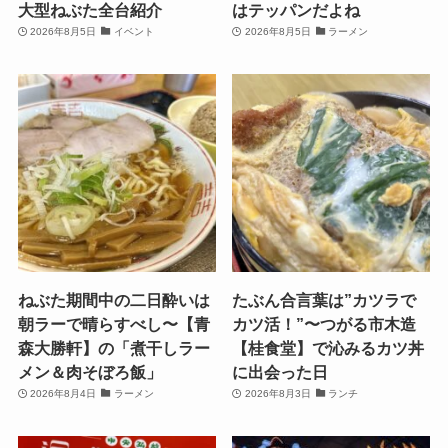
大型ねぶた全台紹介
はテッパンだよね
2026年8月5日
イベント
2026年8月5日
ラーメン
ねぶた期間中の二日酔いは
たぶん合言葉は”カツラで
朝ラーで晴らすべし〜【青
カツ活！”〜つがる市木造
森大勝軒】の「煮干しラー
【桂食堂】で沁みるカツ丼
メン＆肉そぼろ飯」
に出会った日
2026年8月4日
ラーメン
2026年8月3日
ランチ