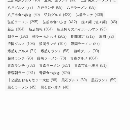
(98)
(99)
(73)
五所川原グルメ
五所川原ランチ
五所川原ラーメン
(77)
(69)
(59)
八戸グルメ
八戸ランチ
八戸ラーメン
(60)
(423)
(409)
八戸市食べ歩き
弘前グルメ
弘前ランチ
(295)
(412)
(46)
弘前ラーメン
弘前市食べ歩き
担々麺（坦々麺）
(304)
(304)
(93)
新店
新店情報
新店狩りのハイボールマン
(192)
(262)
(212)
(72)
朝ラー
朝ラーあおもり
期間限定
浪岡
(108)
(107)
(87)
浪岡グルメ
浪岡ランチ
浪岡ラーメン
(71)
(58)
(90)
爆盛りグルメ
爆盛りランチ
藤崎グルメ
(93)
(78)
(804)
藤崎ランチ
藤崎ラーメン
青森グルメ
(732)
(627)
(51)
青森ランチ
青森ラーメン
青森市食べ歩き
(281)
(824)
青森朝ラー
青森食べ歩き
(98)
(69)
(59)
非公認あおもり朝ラー大使
黒石グルメ
黒石ランチ
(45)
(48)
黒石ラーメン
黒石食べ歩き