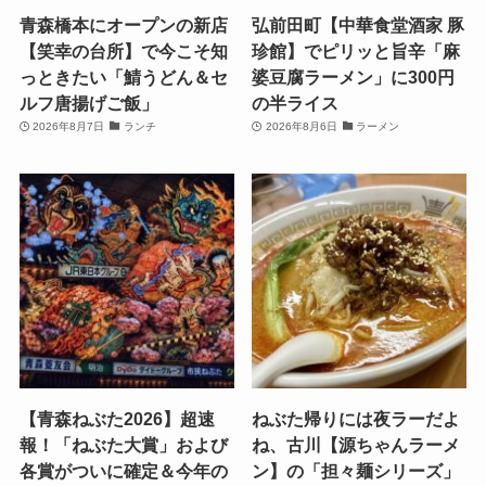
青森橋本にオープンの新店
弘前田町【中華食堂酒家 豚
【笑幸の台所】で今こそ知
珍館】でピリッと旨辛「麻
っときたい「鯖うどん＆セ
婆豆腐ラーメン」に300円
ルフ唐揚げご飯」
の半ライス
2026年8月7日
ランチ
2026年8月6日
ラーメン
【青森ねぶた2026】超速
ねぶた帰りには夜ラーだよ
報！「ねぶた大賞」および
ね、古川【源ちゃんラーメ
各賞がついに確定＆今年の
ン】の「担々麺シリーズ」