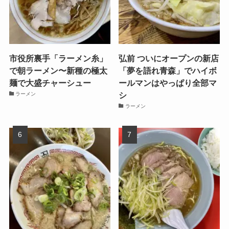
市役所裏手「ラーメン糸」
弘前 ついにオープンの新店
で朝ラーメン〜新種の極太
「夢を語れ青森」でハイボ
麺で大盛チャーシュー
ールマンはやっぱり全部マ
シ
ラーメン
ラーメン