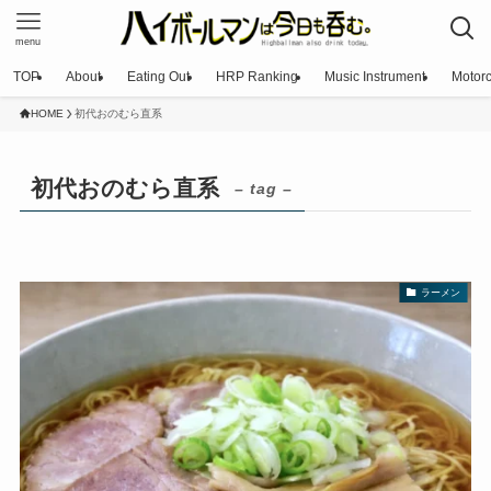
menu
TOP
About
Eating Out
HRP Ranking
Music Instrument
Motorc
HOME
初代おのむら直系
初代おのむら直系
– tag –
ラーメン