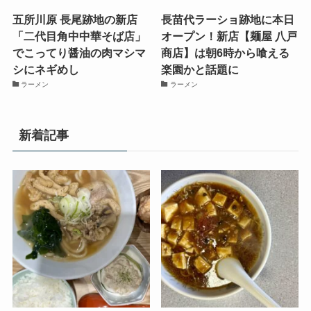
五所川原 長尾跡地の新店
長苗代ラーショ跡地に本日
「二代目角中中華そば店」
オープン！新店【麺屋 八戸
でこってり醤油の肉マシマ
商店】は朝6時から喰える
シにネギめし
楽園かと話題に
ラーメン
ラーメン
新着記事