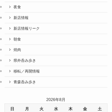
夜食
新店情報
新店情報リーク
朝食
焼肉
県外呑み歩き
移転／再開情報
青森呑み歩き
2026年8月
日
月
火
水
木
金
土