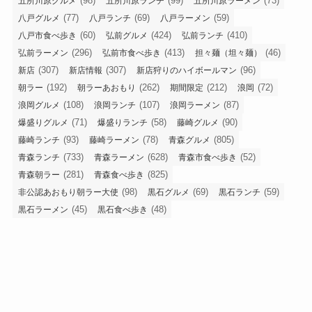
(98)
(99)
(73)
五所川原グルメ
五所川原ランチ
五所川原ラーメン
(77)
(69)
(59)
八戸グルメ
八戸ランチ
八戸ラーメン
(60)
(424)
(410)
八戸市食べ歩き
弘前グルメ
弘前ランチ
(296)
(413)
(46)
弘前ラーメン
弘前市食べ歩き
担々麺（坦々麺）
(307)
(307)
(96)
新店
新店情報
新店狩りのハイボールマン
(192)
(262)
(212)
(72)
朝ラー
朝ラーあおもり
期間限定
浪岡
(108)
(107)
(87)
浪岡グルメ
浪岡ランチ
浪岡ラーメン
(71)
(58)
(90)
爆盛りグルメ
爆盛りランチ
藤崎グルメ
(93)
(78)
(805)
藤崎ランチ
藤崎ラーメン
青森グルメ
(733)
(628)
(52)
青森ランチ
青森ラーメン
青森市食べ歩き
(281)
(825)
青森朝ラー
青森食べ歩き
(98)
(69)
(59)
非公認あおもり朝ラー大使
黒石グルメ
黒石ランチ
(45)
(48)
黒石ラーメン
黒石食べ歩き