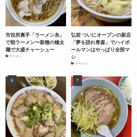
市役所裏手「ラーメン糸」
弘前 ついにオープンの新店
で朝ラーメン〜新種の極太
「夢を語れ青森」でハイボ
麺で大盛チャーシュー
ールマンはやっぱり全部マ
シ
ラーメン
ラーメン