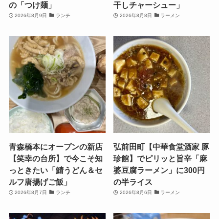
の「つけ麺」
干しチャーシュー」
2026年8月9日
ランチ
2026年8月8日
ラーメン
青森橋本にオープンの新店
弘前田町【中華食堂酒家 豚
【笑幸の台所】で今こそ知
珍館】でピリッと旨辛「麻
っときたい「鯖うどん＆セ
婆豆腐ラーメン」に300円
ルフ唐揚げご飯」
の半ライス
2026年8月7日
ランチ
2026年8月6日
ラーメン