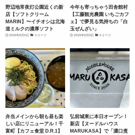
野辺地常夜灯公園近くの新
今年も寄っちゃう田舎館村
店【ソフトクリーム
【工藤観光農園 いちごカフ
MARIN】〜イチオシは北海
ェ】で夢見る気持ちの「白
道ミルクの濃厚ソフト
玉ぜんざい」
2026年8月9日
スイーツ
2026年8月9日
スイーツ
弁当メインから朝も昼も楽
弘前城東に本日オープン！
しい店にリニューアル！千
新店【ヌードルハウス
富町【カフェ食堂 D.R.1】
MARUKASA】で「濃口煮