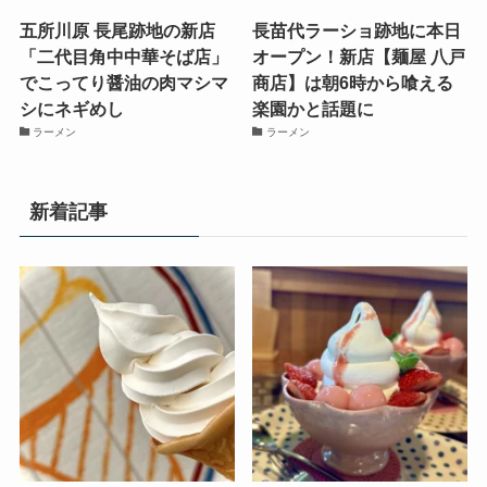
五所川原 長尾跡地の新店
長苗代ラーショ跡地に本日
「二代目角中中華そば店」
オープン！新店【麺屋 八戸
でこってり醤油の肉マシマ
商店】は朝6時から喰える
シにネギめし
楽園かと話題に
ラーメン
ラーメン
新着記事