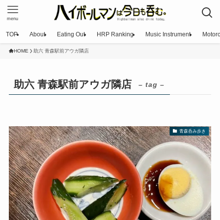
menu
TOP
About
Eating Out
HRP Ranking
Music Instrument
Motorc
HOME
助六 青森駅前アウガ隣店
助六 青森駅前アウガ隣店
– tag –
青森呑み歩き