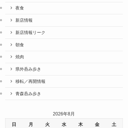
夜食
新店情報
新店情報リーク
朝食
焼肉
県外呑み歩き
移転／再開情報
青森呑み歩き
2026年8月
日
月
火
水
木
金
土