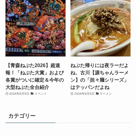
【青森ねぶた2026】超速
ねぶた帰りには夜ラーだよ
報！「ねぶた大賞」および
ね、古川【源ちゃんラーメ
各賞がついに確定＆今年の
ン】の「担々麺シリーズ」
大型ねぶた全台紹介
はテッパンだよね
2026年8月5日
イベント
2026年8月5日
ラーメン
カテゴリー