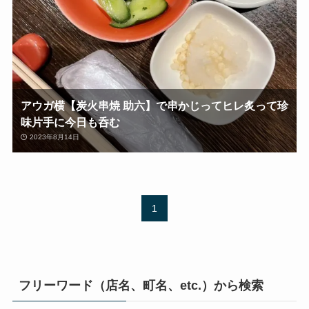
アウガ横【炭火串焼 助六】で串かじってヒレ炙って珍
味片手に今日も呑む
2023年8月14日
1
フリーワード（店名、町名、etc.）から検索