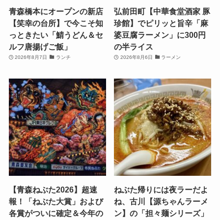
青森橋本にオープンの新店
弘前田町【中華食堂酒家 豚
【笑幸の台所】で今こそ知
珍館】でピリッと旨辛「麻
っときたい「鯖うどん＆セ
婆豆腐ラーメン」に300円
ルフ唐揚げご飯」
の半ライス
2026年8月7日
ランチ
2026年8月6日
ラーメン
【青森ねぶた2026】超速
ねぶた帰りには夜ラーだよ
報！「ねぶた大賞」および
ね、古川【源ちゃんラーメ
各賞がついに確定＆今年の
ン】の「担々麺シリーズ」