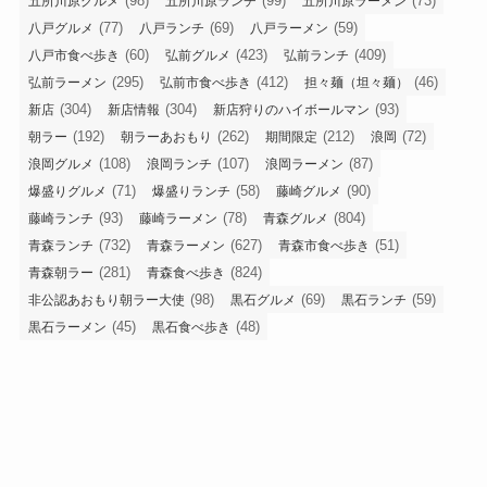
(98)
(99)
(73)
五所川原グルメ
五所川原ランチ
五所川原ラーメン
(77)
(69)
(59)
八戸グルメ
八戸ランチ
八戸ラーメン
(60)
(423)
(409)
八戸市食べ歩き
弘前グルメ
弘前ランチ
(295)
(412)
(46)
弘前ラーメン
弘前市食べ歩き
担々麺（坦々麺）
(304)
(304)
(93)
新店
新店情報
新店狩りのハイボールマン
(192)
(262)
(212)
(72)
朝ラー
朝ラーあおもり
期間限定
浪岡
(108)
(107)
(87)
浪岡グルメ
浪岡ランチ
浪岡ラーメン
(71)
(58)
(90)
爆盛りグルメ
爆盛りランチ
藤崎グルメ
(93)
(78)
(804)
藤崎ランチ
藤崎ラーメン
青森グルメ
(732)
(627)
(51)
青森ランチ
青森ラーメン
青森市食べ歩き
(281)
(824)
青森朝ラー
青森食べ歩き
(98)
(69)
(59)
非公認あおもり朝ラー大使
黒石グルメ
黒石ランチ
(45)
(48)
黒石ラーメン
黒石食べ歩き