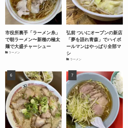
市役所裏手「ラーメン糸」
弘前 ついにオープンの新店
で朝ラーメン〜新種の極太
「夢を語れ青森」でハイボ
麺で大盛チャーシュー
ールマンはやっぱり全部マ
シ
ラーメン
ラーメン