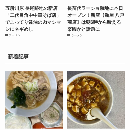
五所川原 長尾跡地の新店
長苗代ラーショ跡地に本日
「二代目角中中華そば店」
オープン！新店【麺屋 八戸
でこってり醤油の肉マシマ
商店】は朝6時から喰える
シにネギめし
楽園かと話題に
ラーメン
ラーメン
新着記事