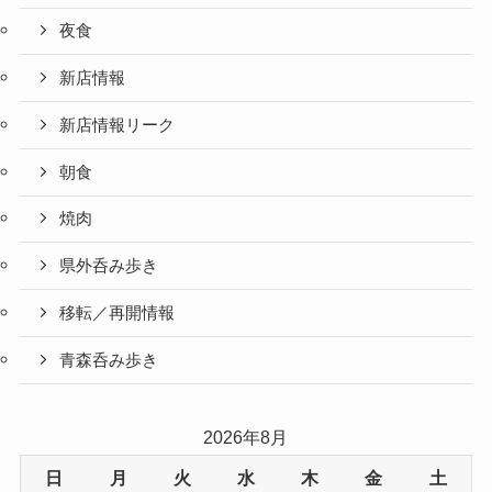
夜食
新店情報
新店情報リーク
朝食
焼肉
県外呑み歩き
移転／再開情報
青森呑み歩き
2026年8月
日
月
火
水
木
金
土