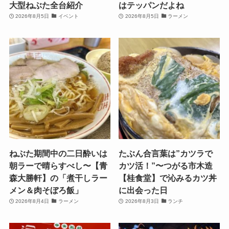
大型ねぶた全台紹介
はテッパンだよね
2026年8月5日
イベント
2026年8月5日
ラーメン
ねぶた期間中の二日酔いは
たぶん合言葉は”カツラで
朝ラーで晴らすべし〜【青
カツ活！”〜つがる市木造
森大勝軒】の「煮干しラー
【桂食堂】で沁みるカツ丼
メン＆肉そぼろ飯」
に出会った日
2026年8月4日
ラーメン
2026年8月3日
ランチ