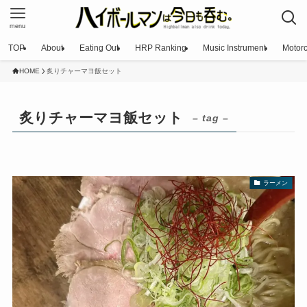
menu
TOP
About
Eating Out
HRP Ranking
Music Instrument
Motorc
HOME
炙りチャーマヨ飯セット
炙りチャーマヨ飯セット
– tag –
ラーメン