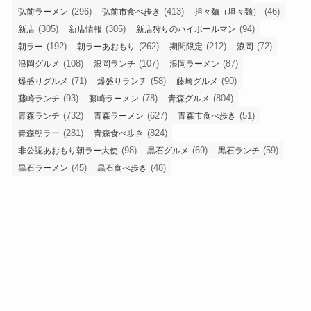
(296)
(413)
(46)
弘前ラーメン
弘前市食べ歩き
担々麺（坦々麺）
(305)
(305)
(94)
新店
新店情報
新店狩りのハイボールマン
(192)
(262)
(212)
(72)
朝ラー
朝ラーあおもり
期間限定
浪岡
(108)
(107)
(87)
浪岡グルメ
浪岡ランチ
浪岡ラーメン
(71)
(58)
(90)
爆盛りグルメ
爆盛りランチ
藤崎グルメ
(93)
(78)
(804)
藤崎ランチ
藤崎ラーメン
青森グルメ
(732)
(627)
(51)
青森ランチ
青森ラーメン
青森市食べ歩き
(281)
(824)
青森朝ラー
青森食べ歩き
(98)
(69)
(59)
非公認あおもり朝ラー大使
黒石グルメ
黒石ランチ
(45)
(48)
黒石ラーメン
黒石食べ歩き