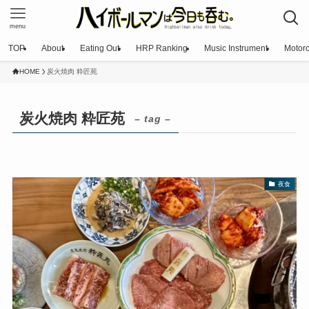
menu
TOP
About
Eating Out
HRP Ranking
Music Instrument
Motorc
HOME
炭火焼肉 粋匠苑
炭火焼肉 粋匠苑
– tag –
夜食