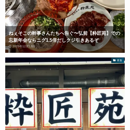
ねぇそこの幹事さんたちへ告ぐ〜弘前【粋匠苑】での
忘新年会ならニグ1.5倍だしクジ引きあるぞ
2025年12月13日
夜食