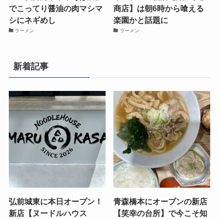
でこってり醤油の肉マシマ
商店】は朝6時から喰える
シにネギめし
楽園かと話題に
ラーメン
ラーメン
新着記事
弘前城東に本日オープン！
青森橋本にオープンの新店
新店【ヌードルハウス
【笑幸の台所】で今こそ知