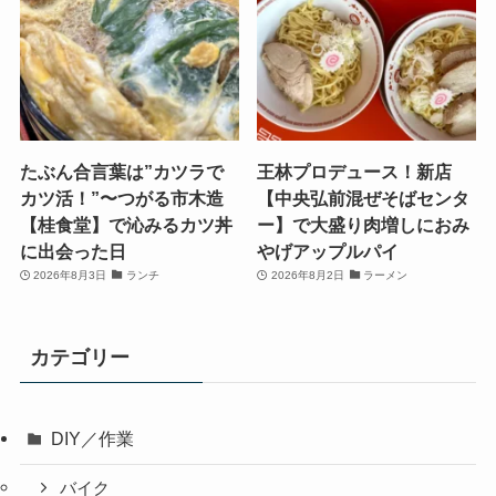
たぶん合言葉は”カツラで
王林プロデュース！新店
カツ活！”〜つがる市木造
【中央弘前混ぜそばセンタ
【桂食堂】で沁みるカツ丼
ー】で大盛り肉増しにおみ
に出会った日
やげアップルパイ
2026年8月3日
ランチ
2026年8月2日
ラーメン
カテゴリー
DIY／作業
バイク