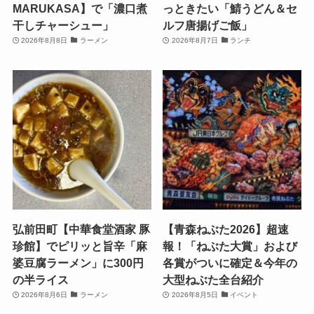
MARUKASA】で「濃口煮
っときたい「鯖うどん＆セ
干しチャーシュー」
ルフ唐揚げご飯」
2026年8月8日
ラーメン
2026年8月7日
ランチ
弘前田町【中華食堂酒家 豚
【青森ねぶた2026】超速
珍館】でピリッと旨辛「麻
報！「ねぶた大賞」および
婆豆腐ラーメン」に300円
各賞がついに確定＆今年の
の半ライス
大型ねぶた全台紹介
2026年8月6日
ラーメン
2026年8月5日
イベント