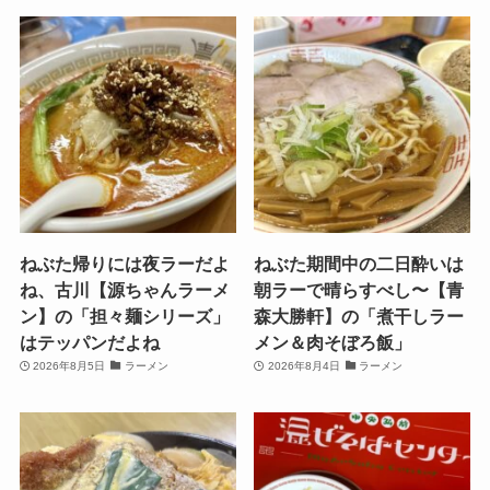
ねぶた帰りには夜ラーだよ
ねぶた期間中の二日酔いは
ね、古川【源ちゃんラーメ
朝ラーで晴らすべし〜【青
ン】の「担々麺シリーズ」
森大勝軒】の「煮干しラー
はテッパンだよね
メン＆肉そぼろ飯」
2026年8月5日
ラーメン
2026年8月4日
ラーメン