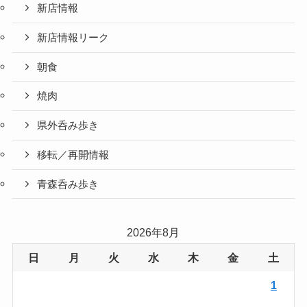
新店情報
新店情報リーク
朝食
焼肉
県外呑み歩き
移転／再開情報
青森呑み歩き
2026年8月
日
月
火
水
木
金
土
1