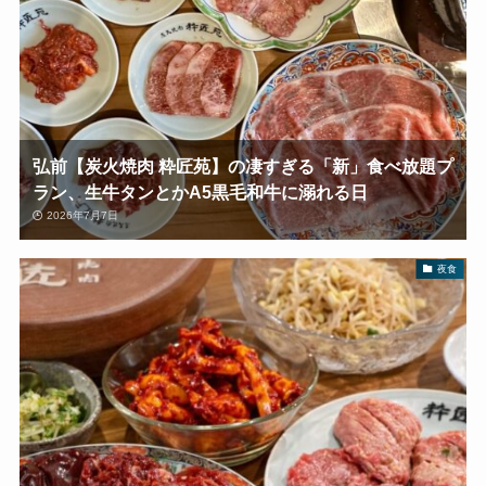
弘前【炭火焼肉 粋匠苑】の凄すぎる「新」食べ放題プ
ラン、生牛タンとかA5黒毛和牛に溺れる日
2026年7月7日
夜食