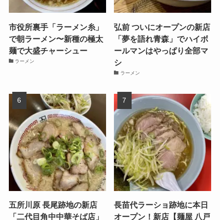
市役所裏手「ラーメン糸」
弘前 ついにオープンの新店
で朝ラーメン〜新種の極太
「夢を語れ青森」でハイボ
麺で大盛チャーシュー
ールマンはやっぱり全部マ
シ
ラーメン
ラーメン
五所川原 長尾跡地の新店
長苗代ラーショ跡地に本日
「二代目角中中華そば店」
オープン！新店【麺屋 八戸