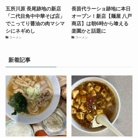
五所川原 長尾跡地の新店
長苗代ラーショ跡地に本日
「二代目角中中華そば店」
オープン！新店【麺屋 八戸
でこってり醤油の肉マシマ
商店】は朝6時から喰える
シにネギめし
楽園かと話題に
ラーメン
ラーメン
新着記事