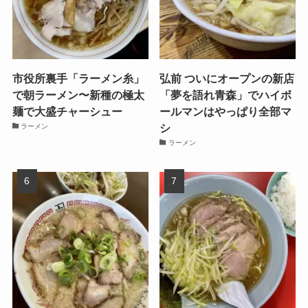
市役所裏手「ラーメン糸」
弘前 ついにオープンの新店
で朝ラーメン〜新種の極太
「夢を語れ青森」でハイボ
麺で大盛チャーシュー
ールマンはやっぱり全部マ
シ
ラーメン
ラーメン