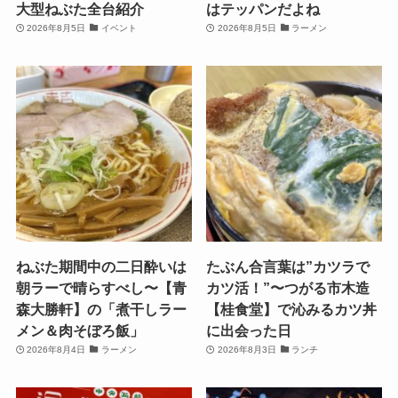
大型ねぶた全台紹介
はテッパンだよね
2026年8月5日
イベント
2026年8月5日
ラーメン
ねぶた期間中の二日酔いは
たぶん合言葉は”カツラで
朝ラーで晴らすべし〜【青
カツ活！”〜つがる市木造
森大勝軒】の「煮干しラー
【桂食堂】で沁みるカツ丼
メン＆肉そぼろ飯」
に出会った日
2026年8月4日
ラーメン
2026年8月3日
ランチ