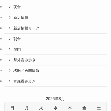
夜食
新店情報
新店情報リーク
朝食
焼肉
県外呑み歩き
移転／再開情報
青森呑み歩き
2026年8月
日
月
火
水
木
金
土