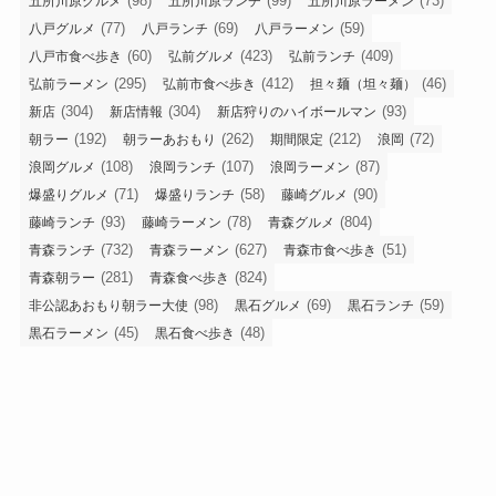
(98)
(99)
(73)
五所川原グルメ
五所川原ランチ
五所川原ラーメン
(77)
(69)
(59)
八戸グルメ
八戸ランチ
八戸ラーメン
(60)
(423)
(409)
八戸市食べ歩き
弘前グルメ
弘前ランチ
(295)
(412)
(46)
弘前ラーメン
弘前市食べ歩き
担々麺（坦々麺）
(304)
(304)
(93)
新店
新店情報
新店狩りのハイボールマン
(192)
(262)
(212)
(72)
朝ラー
朝ラーあおもり
期間限定
浪岡
(108)
(107)
(87)
浪岡グルメ
浪岡ランチ
浪岡ラーメン
(71)
(58)
(90)
爆盛りグルメ
爆盛りランチ
藤崎グルメ
(93)
(78)
(804)
藤崎ランチ
藤崎ラーメン
青森グルメ
(732)
(627)
(51)
青森ランチ
青森ラーメン
青森市食べ歩き
(281)
(824)
青森朝ラー
青森食べ歩き
(98)
(69)
(59)
非公認あおもり朝ラー大使
黒石グルメ
黒石ランチ
(45)
(48)
黒石ラーメン
黒石食べ歩き