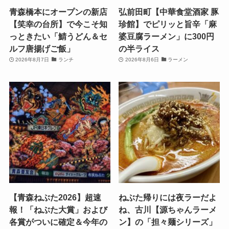
青森橋本にオープンの新店
弘前田町【中華食堂酒家 豚
【笑幸の台所】で今こそ知
珍館】でピリッと旨辛「麻
っときたい「鯖うどん＆セ
婆豆腐ラーメン」に300円
ルフ唐揚げご飯」
の半ライス
2026年8月7日
ランチ
2026年8月6日
ラーメン
【青森ねぶた2026】超速
ねぶた帰りには夜ラーだよ
報！「ねぶた大賞」および
ね、古川【源ちゃんラーメ
各賞がついに確定＆今年の
ン】の「担々麺シリーズ」