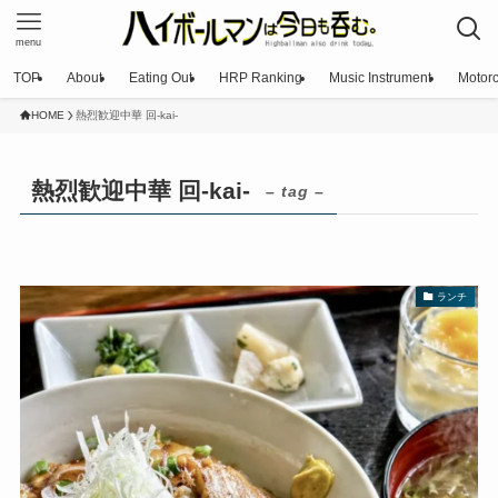
menu
TOP
About
Eating Out
HRP Ranking
Music Instrument
Motorc
HOME
熱烈歓迎中華 回-kai-
熱烈歓迎中華 回-kai-
– tag –
ランチ