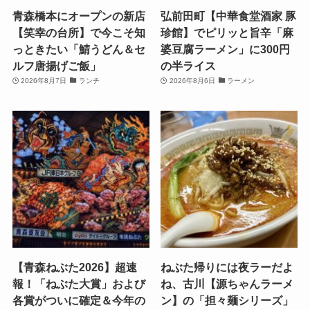
青森橋本にオープンの新店
弘前田町【中華食堂酒家 豚
【笑幸の台所】で今こそ知
珍館】でピリッと旨辛「麻
っときたい「鯖うどん＆セ
婆豆腐ラーメン」に300円
ルフ唐揚げご飯」
の半ライス
2026年8月7日
ランチ
2026年8月6日
ラーメン
【青森ねぶた2026】超速
ねぶた帰りには夜ラーだよ
報！「ねぶた大賞」および
ね、古川【源ちゃんラーメ
各賞がついに確定＆今年の
ン】の「担々麺シリーズ」