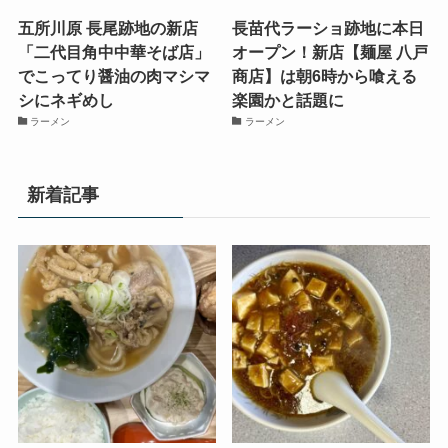
五所川原 長尾跡地の新店
長苗代ラーショ跡地に本日
「二代目角中中華そば店」
オープン！新店【麺屋 八戸
でこってり醤油の肉マシマ
商店】は朝6時から喰える
シにネギめし
楽園かと話題に
ラーメン
ラーメン
新着記事