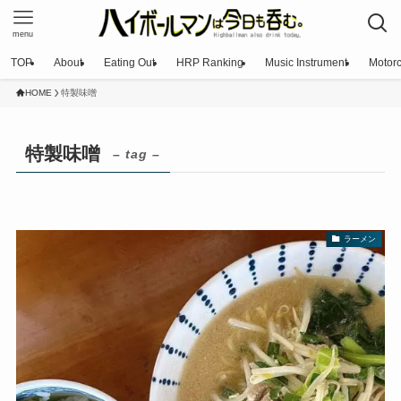
menu
TOP
About
Eating Out
HRP Ranking
Music Instrument
Motorc
HOME
特製味噌
特製味噌
– tag –
ラーメン