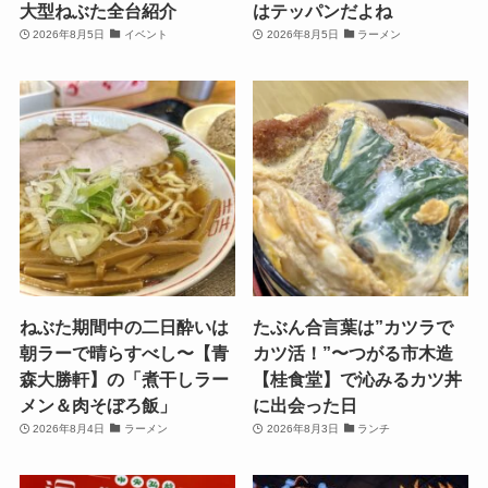
大型ねぶた全台紹介
はテッパンだよね
2026年8月5日
イベント
2026年8月5日
ラーメン
ねぶた期間中の二日酔いは
たぶん合言葉は”カツラで
朝ラーで晴らすべし〜【青
カツ活！”〜つがる市木造
森大勝軒】の「煮干しラー
【桂食堂】で沁みるカツ丼
メン＆肉そぼろ飯」
に出会った日
2026年8月4日
ラーメン
2026年8月3日
ランチ