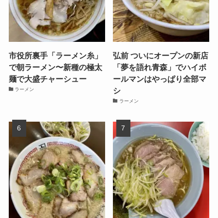
市役所裏手「ラーメン糸」
弘前 ついにオープンの新店
で朝ラーメン〜新種の極太
「夢を語れ青森」でハイボ
麺で大盛チャーシュー
ールマンはやっぱり全部マ
シ
ラーメン
ラーメン