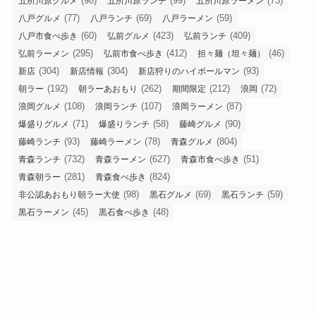
(98)
(99)
(73)
五所川原グルメ
五所川原ランチ
五所川原ラーメン
(77)
(69)
(59)
八戸グルメ
八戸ランチ
八戸ラーメン
(60)
(423)
(409)
八戸市食べ歩き
弘前グルメ
弘前ランチ
(295)
(412)
(46)
弘前ラーメン
弘前市食べ歩き
担々麺（坦々麺）
(304)
(304)
(93)
新店
新店情報
新店狩りのハイボールマン
(192)
(262)
(212)
(72)
朝ラー
朝ラーあおもり
期間限定
浪岡
(108)
(107)
(87)
浪岡グルメ
浪岡ランチ
浪岡ラーメン
(71)
(58)
(90)
爆盛りグルメ
爆盛りランチ
藤崎グルメ
(93)
(78)
(804)
藤崎ランチ
藤崎ラーメン
青森グルメ
(732)
(627)
(51)
青森ランチ
青森ラーメン
青森市食べ歩き
(281)
(824)
青森朝ラー
青森食べ歩き
(98)
(69)
(59)
非公認あおもり朝ラー大使
黒石グルメ
黒石ランチ
(45)
(48)
黒石ラーメン
黒石食べ歩き