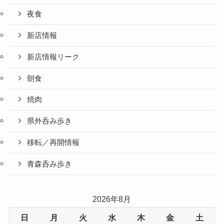
夜食
新店情報
新店情報リーク
朝食
焼肉
県外呑み歩き
移転／再開情報
青森呑み歩き
2026年8月
日
月
火
水
木
金
土