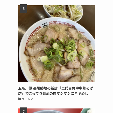
五所川原 長尾跡地の新店「二代目角中中華そば
店」でこってり醤油の肉マシマシにネギめし
ラーメン