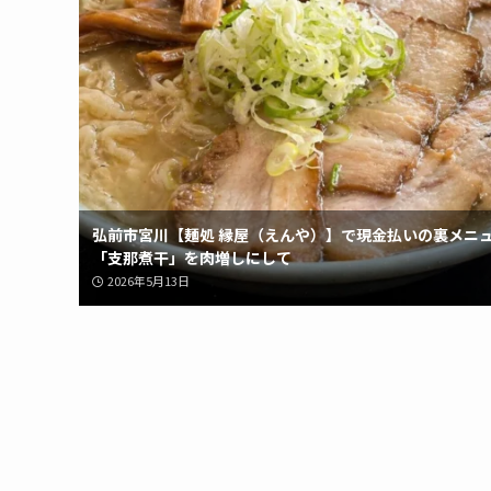
弘前市宮川【麺処 縁屋（えんや）】で現金払いの裏メニ
「支那煮干」を肉増しにして
2026年5月13日