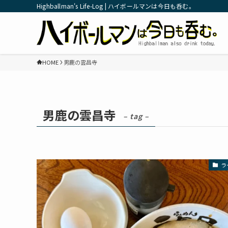
Highballman's Life-Log | ハイボールマンは今日も呑む。
HOME
男鹿の雲昌寺
男鹿の雲昌寺
– tag –
ラ