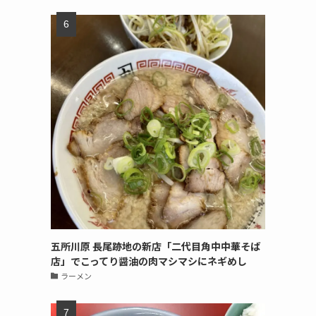
五所川原 長尾跡地の新店「二代目角中中華そば
店」でこってり醤油の肉マシマシにネギめし
ラーメン