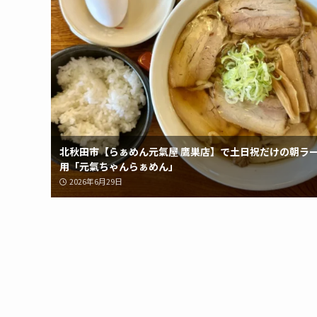
北秋田市【らぁめん元氣屋 鷹巣店】で土日祝だけの朝ラ
用「元氣ちゃんらぁめん」
2026年6月29日