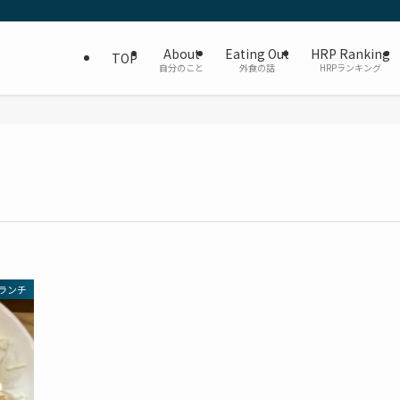
About
Eating Out
HRP Ranking
TOP
自分のこと
外食の話
HRPランキング
ランチ