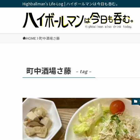
Highballman's Life-Log | ハイボールマンは今日も呑む。
HOME
町中酒場さ藤
町中酒場さ藤
– tag –