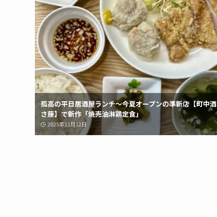
孤高の平日居酒屋ランチ〜今夏オープンの準新店【町中酒
さ藤】で新作「焼売油淋鶏定食」
2025年11月12日