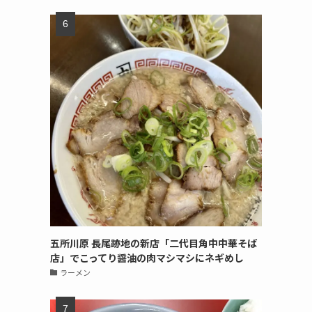
五所川原 長尾跡地の新店「二代目角中中華そば
店」でこってり醤油の肉マシマシにネギめし
ラーメン