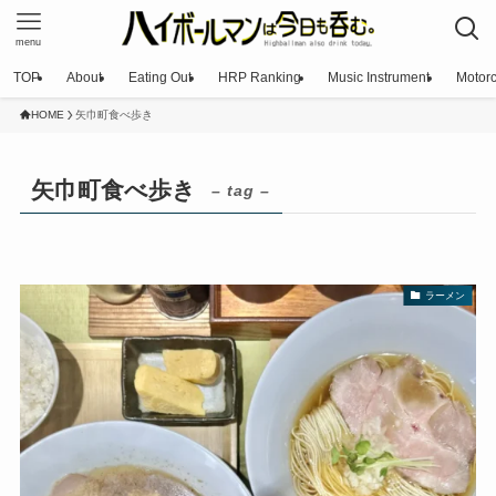
menu
TOP
About
Eating Out
HRP Ranking
Music Instrument
Motorc
HOME
矢巾町食べ歩き
矢巾町食べ歩き
– tag –
ラーメン