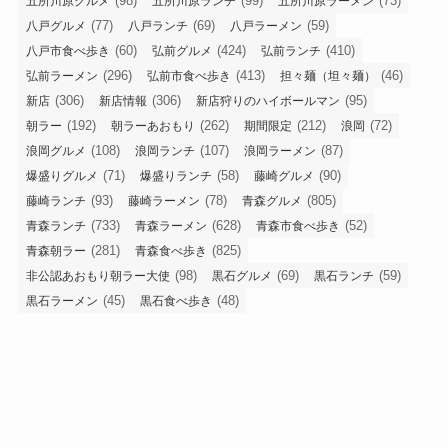
(98)
(99)
(73)
五所川原グルメ
五所川原ランチ
五所川原ラーメン
(77)
(69)
(59)
八戸グルメ
八戸ランチ
八戸ラーメン
(60)
(424)
(410)
八戸市食べ歩き
弘前グルメ
弘前ランチ
(296)
(413)
(46)
弘前ラーメン
弘前市食べ歩き
担々麺（坦々麺）
(306)
(306)
(95)
新店
新店情報
新店狩りのハイボールマン
(192)
(262)
(212)
(72)
朝ラー
朝ラーあおもり
期間限定
浪岡
(108)
(107)
(87)
浪岡グルメ
浪岡ランチ
浪岡ラーメン
(71)
(58)
(90)
爆盛りグルメ
爆盛りランチ
藤崎グルメ
(93)
(78)
(805)
藤崎ランチ
藤崎ラーメン
青森グルメ
(733)
(628)
(52)
青森ランチ
青森ラーメン
青森市食べ歩き
(281)
(825)
青森朝ラー
青森食べ歩き
(98)
(69)
(59)
非公認あおもり朝ラー大使
黒石グルメ
黒石ランチ
(45)
(48)
黒石ラーメン
黒石食べ歩き