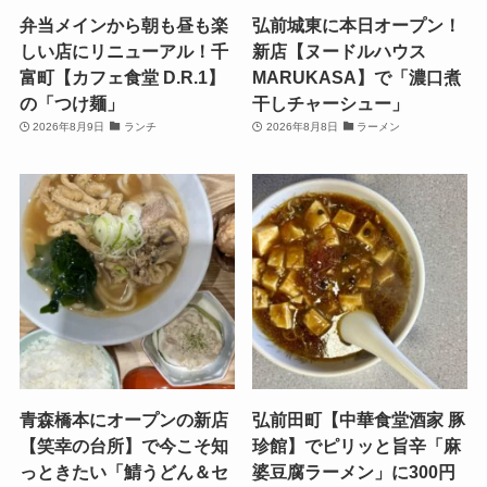
弁当メインから朝も昼も楽
弘前城東に本日オープン！
しい店にリニューアル！千
新店【ヌードルハウス
富町【カフェ食堂 D.R.1】
MARUKASA】で「濃口煮
の「つけ麺」
干しチャーシュー」
2026年8月9日
ランチ
2026年8月8日
ラーメン
青森橋本にオープンの新店
弘前田町【中華食堂酒家 豚
【笑幸の台所】で今こそ知
珍館】でピリッと旨辛「麻
っときたい「鯖うどん＆セ
婆豆腐ラーメン」に300円