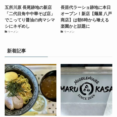
五所川原 長尾跡地の新店
長苗代ラーショ跡地に本日
「二代目角中中華そば店」
オープン！新店【麺屋 八戸
でこってり醤油の肉マシマ
商店】は朝6時から喰える
シにネギめし
楽園かと話題に
ラーメン
ラーメン
新着記事