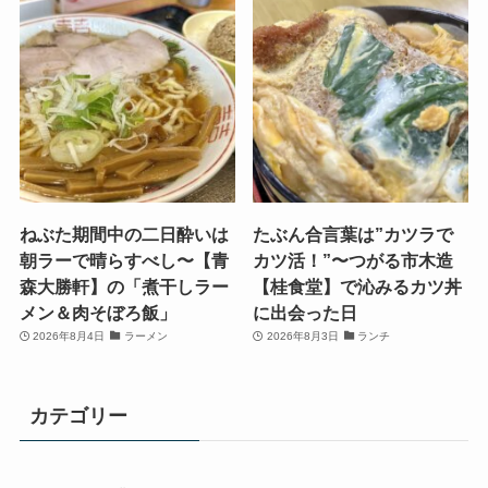
ねぶた期間中の二日酔いは
たぶん合言葉は”カツラで
朝ラーで晴らすべし〜【青
カツ活！”〜つがる市木造
森大勝軒】の「煮干しラー
【桂食堂】で沁みるカツ丼
メン＆肉そぼろ飯」
に出会った日
2026年8月4日
ラーメン
2026年8月3日
ランチ
カテゴリー