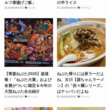
ルフ唐揚げご飯」
の半ライス
2026年8月7日
ランチ
2026年8月6日
ラーメン
【青森ねぶた2026】超速
ねぶた帰りには夜ラーだよ
報！「ねぶた大賞」および
ね、古川【源ちゃんラーメ
各賞がついに確定＆今年の
ン】の「担々麺シリーズ」
大型ねぶた全台紹介
はテッパンだよね
2026年8月5日
イベント
2026年8月5日
ラーメン