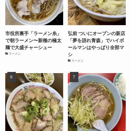
市役所裏手「ラーメン糸」
弘前 ついにオープンの新店
で朝ラーメン〜新種の極太
「夢を語れ青森」でハイボ
麺で大盛チャーシュー
ールマンはやっぱり全部マ
シ
ラーメン
ラーメン