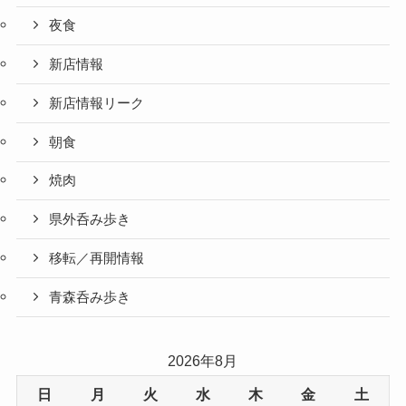
夜食
新店情報
新店情報リーク
朝食
焼肉
県外呑み歩き
移転／再開情報
青森呑み歩き
2026年8月
日
月
火
水
木
金
土