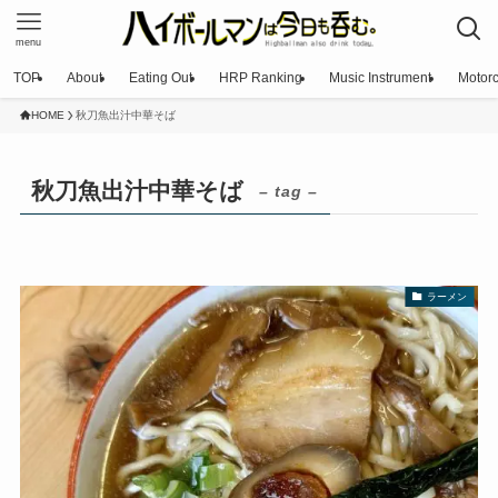
menu
TOP
About
Eating Out
HRP Ranking
Music Instrument
Motorc
HOME
秋刀魚出汁中華そば
秋刀魚出汁中華そば
– tag –
ラーメン