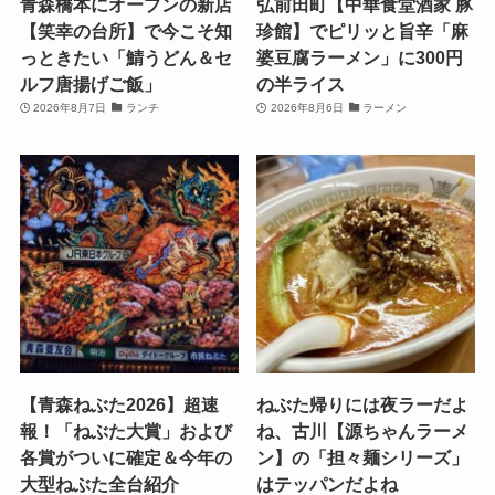
青森橋本にオープンの新店
弘前田町【中華食堂酒家 豚
【笑幸の台所】で今こそ知
珍館】でピリッと旨辛「麻
っときたい「鯖うどん＆セ
婆豆腐ラーメン」に300円
ルフ唐揚げご飯」
の半ライス
2026年8月7日
ランチ
2026年8月6日
ラーメン
【青森ねぶた2026】超速
ねぶた帰りには夜ラーだよ
報！「ねぶた大賞」および
ね、古川【源ちゃんラーメ
各賞がついに確定＆今年の
ン】の「担々麺シリーズ」
大型ねぶた全台紹介
はテッパンだよね