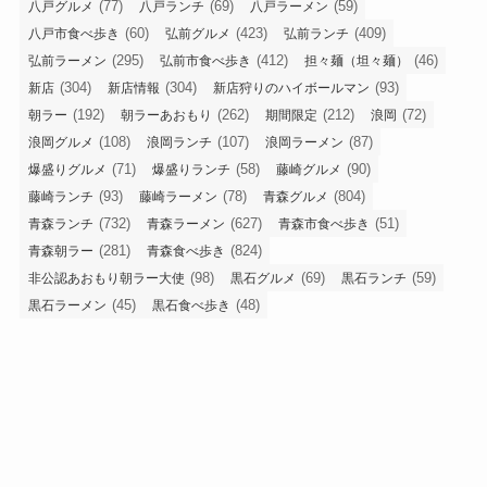
(77)
(69)
(59)
八戸グルメ
八戸ランチ
八戸ラーメン
(60)
(423)
(409)
八戸市食べ歩き
弘前グルメ
弘前ランチ
(295)
(412)
(46)
弘前ラーメン
弘前市食べ歩き
担々麺（坦々麺）
(304)
(304)
(93)
新店
新店情報
新店狩りのハイボールマン
(192)
(262)
(212)
(72)
朝ラー
朝ラーあおもり
期間限定
浪岡
(108)
(107)
(87)
浪岡グルメ
浪岡ランチ
浪岡ラーメン
(71)
(58)
(90)
爆盛りグルメ
爆盛りランチ
藤崎グルメ
(93)
(78)
(804)
藤崎ランチ
藤崎ラーメン
青森グルメ
(732)
(627)
(51)
青森ランチ
青森ラーメン
青森市食べ歩き
(281)
(824)
青森朝ラー
青森食べ歩き
(98)
(69)
(59)
非公認あおもり朝ラー大使
黒石グルメ
黒石ランチ
(45)
(48)
黒石ラーメン
黒石食べ歩き