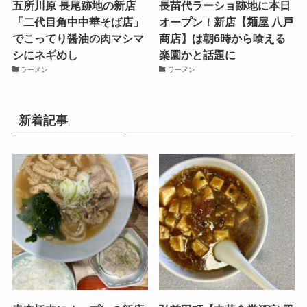
五所川原 長尾跡地の新店
長苗代ラーショ跡地に本日
「二代目角中中華そば店」
オープン！新店【麺屋 八戸
でこってり醤油の肉マシマ
商店】は朝6時から喰える
シにネギめし
楽園かと話題に
ラーメン
ラーメン
新着記事