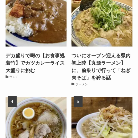
デカ盛りで噂の【お食事処
ついにオープン迎える県内
若竹】でカツカレーライス
初上陸【丸源ラーメン】
大盛りに挑む
に、前乗りで行って「ねぎ
肉そば」を狩る話
ランチ
ラーメン