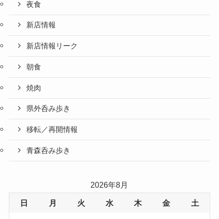
夜食
新店情報
新店情報リーク
朝食
焼肉
県外呑み歩き
移転／再開情報
青森呑み歩き
2026年8月
日
月
火
水
木
金
土