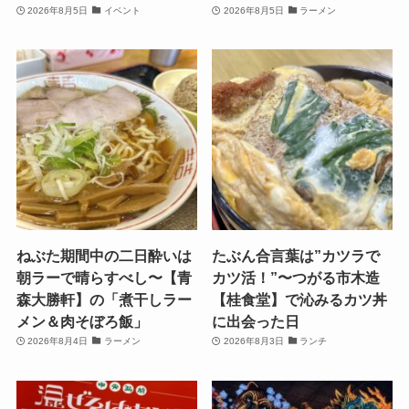
2026年8月5日
イベント
2026年8月5日
ラーメン
ねぶた期間中の二日酔いは
たぶん合言葉は”カツラで
朝ラーで晴らすべし〜【青
カツ活！”〜つがる市木造
森大勝軒】の「煮干しラー
【桂食堂】で沁みるカツ丼
メン＆肉そぼろ飯」
に出会った日
2026年8月4日
ラーメン
2026年8月3日
ランチ