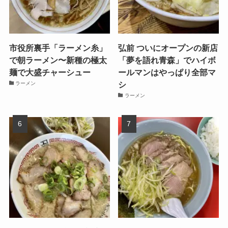
市役所裏手「ラーメン糸」
弘前 ついにオープンの新店
で朝ラーメン〜新種の極太
「夢を語れ青森」でハイボ
麺で大盛チャーシュー
ールマンはやっぱり全部マ
シ
ラーメン
ラーメン