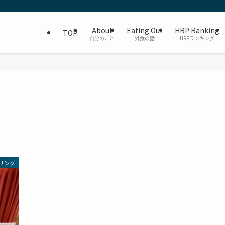
About
Eating Out
HRP Ranking
TOP
自分のこと
外食の話
HRPランキング
リング