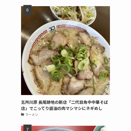
五所川原 長尾跡地の新店「二代目角中中華そば
店」でこってり醤油の肉マシマシにネギめし
ラーメン