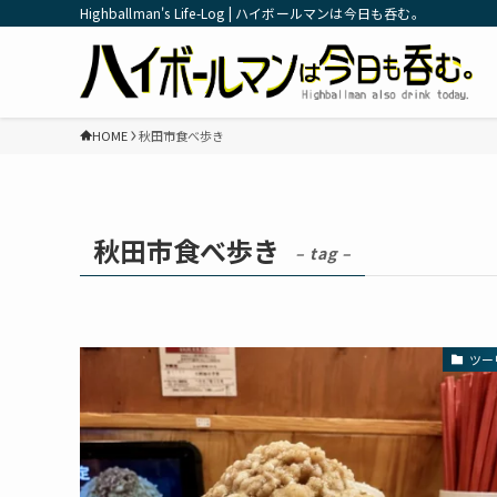
Highballman's Life-Log | ハイボールマンは今日も呑む。
HOME
秋田市食べ歩き
秋田市食べ歩き
– tag –
ツー