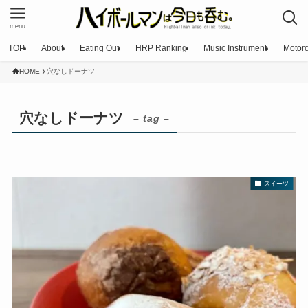
menu
TOP
About
Eating Out
HRP Ranking
Music Instrument
Motorc
HOME
穴なしドーナツ
穴なしドーナツ
– tag –
スイーツ