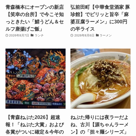
青森橋本にオープンの新店
弘前田町【中華食堂酒家 豚
【笑幸の台所】で今こそ知
珍館】でピリッと旨辛「麻
っときたい「鯖うどん＆セ
婆豆腐ラーメン」に300円
ルフ唐揚げご飯」
の半ライス
2026年8月7日
ランチ
2026年8月6日
ラーメン
【青森ねぶた2026】超速
ねぶた帰りには夜ラーだよ
報！「ねぶた大賞」および
ね、古川【源ちゃんラーメ
各賞がついに確定＆今年の
ン】の「担々麺シリーズ」