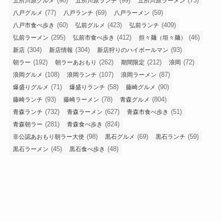
(98)
(99)
(73)
五所川原グルメ
五所川原ランチ
五所川原ラーメン
(77)
(69)
(59)
八戸グルメ
八戸ランチ
八戸ラーメン
(60)
(423)
(409)
八戸市食べ歩き
弘前グルメ
弘前ランチ
(295)
(412)
(46)
弘前ラーメン
弘前市食べ歩き
担々麺（坦々麺）
(304)
(304)
(93)
新店
新店情報
新店狩りのハイボールマン
(192)
(262)
(212)
(72)
朝ラー
朝ラーあおもり
期間限定
浪岡
(108)
(107)
(87)
浪岡グルメ
浪岡ランチ
浪岡ラーメン
(71)
(58)
(90)
爆盛りグルメ
爆盛りランチ
藤崎グルメ
(93)
(78)
(804)
藤崎ランチ
藤崎ラーメン
青森グルメ
(732)
(627)
(51)
青森ランチ
青森ラーメン
青森市食べ歩き
(281)
(824)
青森朝ラー
青森食べ歩き
(98)
(69)
(59)
非公認あおもり朝ラー大使
黒石グルメ
黒石ランチ
(45)
(48)
黒石ラーメン
黒石食べ歩き