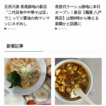
五所川原 長尾跡地の新店
長苗代ラーショ跡地に本日
「二代目角中中華そば店」
オープン！新店【麺屋 八戸
でこってり醤油の肉マシマ
商店】は朝6時から喰える
シにネギめし
楽園かと話題に
ラーメン
ラーメン
新着記事