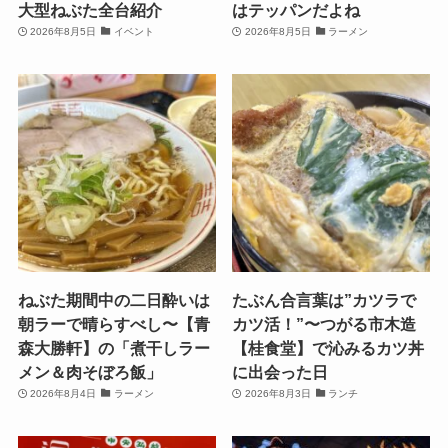
大型ねぶた全台紹介
はテッパンだよね
2026年8月5日
イベント
2026年8月5日
ラーメン
ねぶた期間中の二日酔いは
たぶん合言葉は”カツラで
朝ラーで晴らすべし〜【青
カツ活！”〜つがる市木造
森大勝軒】の「煮干しラー
【桂食堂】で沁みるカツ丼
メン＆肉そぼろ飯」
に出会った日
2026年8月4日
ラーメン
2026年8月3日
ランチ