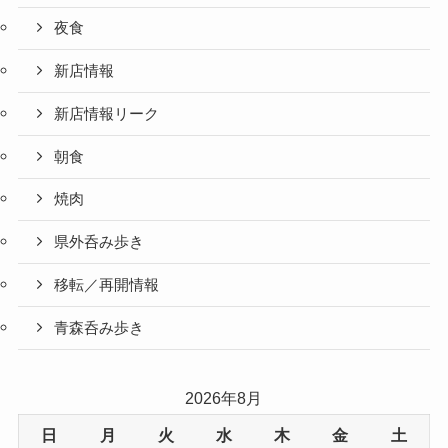
夜食
新店情報
新店情報リーク
朝食
焼肉
県外呑み歩き
移転／再開情報
青森呑み歩き
2026年8月
日
月
火
水
木
金
土