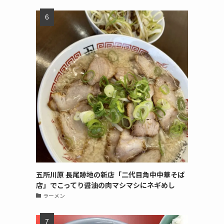
五所川原 長尾跡地の新店「二代目角中中華そば
店」でこってり醤油の肉マシマシにネギめし
ラーメン