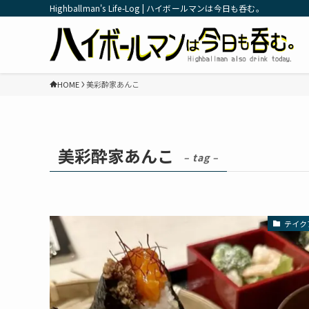
Highballman's Life-Log | ハイボールマンは今日も呑む。
HOME
美彩酔家あんこ
美彩酔家あんこ
– tag –
テイク