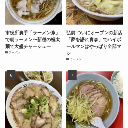
市役所裏手「ラーメン糸」
弘前 ついにオープンの新店
で朝ラーメン〜新種の極太
「夢を語れ青森」でハイボ
麺で大盛チャーシュー
ールマンはやっぱり全部マ
シ
ラーメン
ラーメン