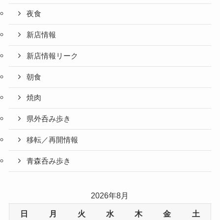
夜食
新店情報
新店情報リーク
朝食
焼肉
県外呑み歩き
移転／再開情報
青森呑み歩き
2026年8月
日
月
火
水
木
金
土