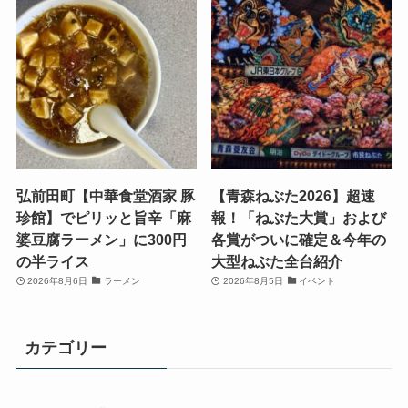
弘前田町【中華食堂酒家 豚
【青森ねぶた2026】超速
珍館】でピリッと旨辛「麻
報！「ねぶた大賞」および
婆豆腐ラーメン」に300円
各賞がついに確定＆今年の
の半ライス
大型ねぶた全台紹介
2026年8月6日
ラーメン
2026年8月5日
イベント
カテゴリー