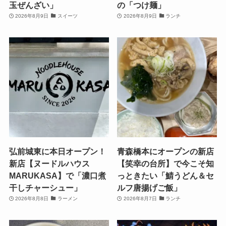
玉ぜんざい」
の「つけ麺」
2026年8月9日
スイーツ
2026年8月9日
ランチ
弘前城東に本日オープン！
青森橋本にオープンの新店
新店【ヌードルハウス
【笑幸の台所】で今こそ知
MARUKASA】で「濃口煮
っときたい「鯖うどん＆セ
干しチャーシュー」
ルフ唐揚げご飯」
2026年8月8日
ラーメン
2026年8月7日
ランチ