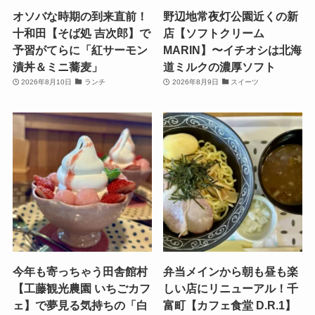
オソバな時期の到来直前！
野辺地常夜灯公園近くの新
十和田【そば処 吉次郎】で
店【ソフトクリーム
予習がてらに「紅サーモン
MARIN】〜イチオシは北海
漬丼＆ミニ蕎麦」
道ミルクの濃厚ソフト
2026年8月10日
ランチ
2026年8月9日
スイーツ
今年も寄っちゃう田舎館村
弁当メインから朝も昼も楽
【工藤観光農園 いちごカフ
しい店にリニューアル！千
ェ】で夢見る気持ちの「白
富町【カフェ食堂 D.R.1】