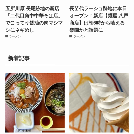
五所川原 長尾跡地の新店
長苗代ラーショ跡地に本日
「二代目角中中華そば店」
オープン！新店【麺屋 八戸
でこってり醤油の肉マシマ
商店】は朝6時から喰える
シにネギめし
楽園かと話題に
ラーメン
ラーメン
新着記事