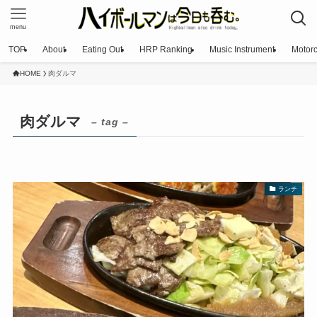
menu
TOP
About
Eating Out
HRP Ranking
Music Instrument
Motorc
HOME
肉ダルマ
肉ダルマ
– tag –
ランチ