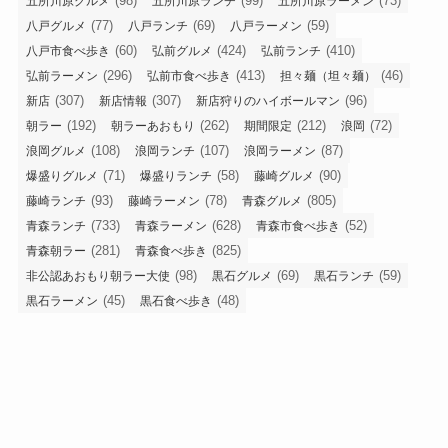
(98)
(99)
(73)
五所川原グルメ
五所川原ランチ
五所川原ラーメン
(77)
(69)
(59)
八戸グルメ
八戸ランチ
八戸ラーメン
(60)
(424)
(410)
八戸市食べ歩き
弘前グルメ
弘前ランチ
(296)
(413)
(46)
弘前ラーメン
弘前市食べ歩き
担々麺（坦々麺）
(307)
(307)
(96)
新店
新店情報
新店狩りのハイボールマン
(192)
(262)
(212)
(72)
朝ラー
朝ラーあおもり
期間限定
浪岡
(108)
(107)
(87)
浪岡グルメ
浪岡ランチ
浪岡ラーメン
(71)
(58)
(90)
爆盛りグルメ
爆盛りランチ
藤崎グルメ
(93)
(78)
(805)
藤崎ランチ
藤崎ラーメン
青森グルメ
(733)
(628)
(52)
青森ランチ
青森ラーメン
青森市食べ歩き
(281)
(825)
青森朝ラー
青森食べ歩き
(98)
(69)
(59)
非公認あおもり朝ラー大使
黒石グルメ
黒石ランチ
(45)
(48)
黒石ラーメン
黒石食べ歩き