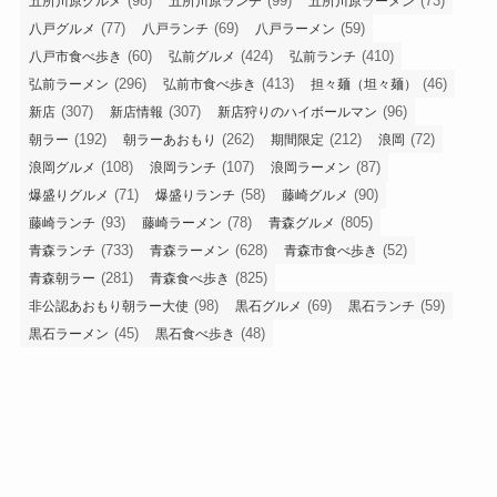
(98)
(99)
(73)
五所川原グルメ
五所川原ランチ
五所川原ラーメン
(77)
(69)
(59)
八戸グルメ
八戸ランチ
八戸ラーメン
(60)
(424)
(410)
八戸市食べ歩き
弘前グルメ
弘前ランチ
(296)
(413)
(46)
弘前ラーメン
弘前市食べ歩き
担々麺（坦々麺）
(307)
(307)
(96)
新店
新店情報
新店狩りのハイボールマン
(192)
(262)
(212)
(72)
朝ラー
朝ラーあおもり
期間限定
浪岡
(108)
(107)
(87)
浪岡グルメ
浪岡ランチ
浪岡ラーメン
(71)
(58)
(90)
爆盛りグルメ
爆盛りランチ
藤崎グルメ
(93)
(78)
(805)
藤崎ランチ
藤崎ラーメン
青森グルメ
(733)
(628)
(52)
青森ランチ
青森ラーメン
青森市食べ歩き
(281)
(825)
青森朝ラー
青森食べ歩き
(98)
(69)
(59)
非公認あおもり朝ラー大使
黒石グルメ
黒石ランチ
(45)
(48)
黒石ラーメン
黒石食べ歩き