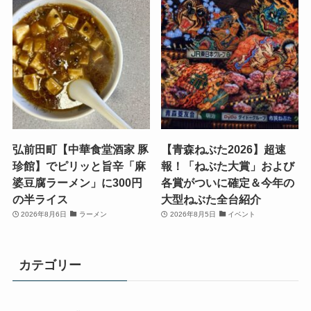
弘前田町【中華食堂酒家 豚
【青森ねぶた2026】超速
珍館】でピリッと旨辛「麻
報！「ねぶた大賞」および
婆豆腐ラーメン」に300円
各賞がついに確定＆今年の
の半ライス
大型ねぶた全台紹介
2026年8月6日
ラーメン
2026年8月5日
イベント
カテゴリー