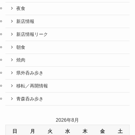
夜食
新店情報
新店情報リーク
朝食
焼肉
県外呑み歩き
移転／再開情報
青森呑み歩き
2026年8月
日
月
火
水
木
金
土