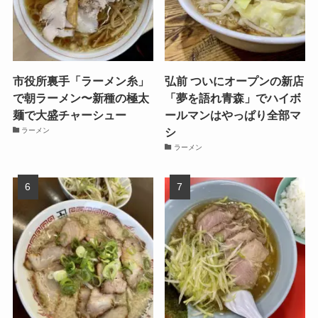
市役所裏手「ラーメン糸」
弘前 ついにオープンの新店
で朝ラーメン〜新種の極太
「夢を語れ青森」でハイボ
麺で大盛チャーシュー
ールマンはやっぱり全部マ
シ
ラーメン
ラーメン