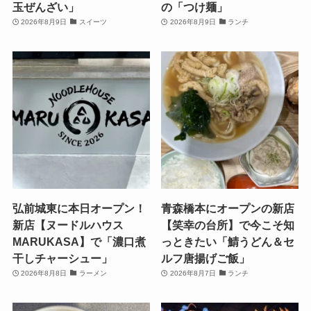
玉ぜんざい」
の「つけ麺」
2026年8月9日
スイーツ
2026年8月9日
ランチ
弘前城東に本日オープン！
青森橋本にオープンの新店
新店【ヌードルハウス
【笑幸の台所】で今こそ知
MARUKASA】で「濃口煮
っときたい「鯖うどん＆セ
干しチャーシュー」
ルフ唐揚げご飯」
2026年8月8日
ラーメン
2026年8月7日
ランチ