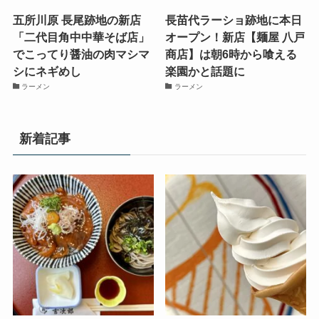
五所川原 長尾跡地の新店
長苗代ラーショ跡地に本日
「二代目角中中華そば店」
オープン！新店【麺屋 八戸
でこってり醤油の肉マシマ
商店】は朝6時から喰える
シにネギめし
楽園かと話題に
ラーメン
ラーメン
新着記事