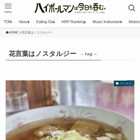
menu
TOP
About
Eating Out
HRP Ranking
Music Instrument
Motorc
HOME
花言葉はノスタルジー
花言葉はノスタルジー
– tag –
ラーメン