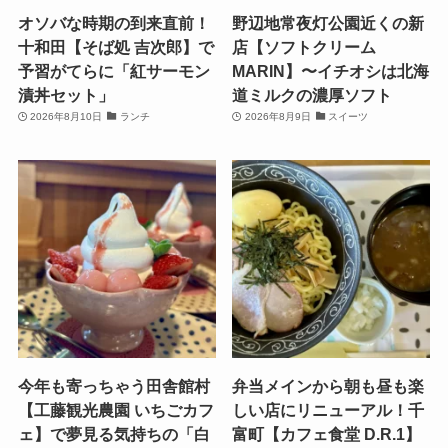
オソバな時期の到来直前！
野辺地常夜灯公園近くの新
十和田【そば処 吉次郎】で
店【ソフトクリーム
予習がてらに「紅サーモン
MARIN】〜イチオシは北海
漬丼セット」
道ミルクの濃厚ソフト
2026年8月10日
ランチ
2026年8月9日
スイーツ
今年も寄っちゃう田舎館村
弁当メインから朝も昼も楽
【工藤観光農園 いちごカフ
しい店にリニューアル！千
ェ】で夢見る気持ちの「白
富町【カフェ食堂 D.R.1】