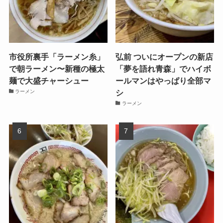
市役所裏手「ラーメン糸」
弘前 ついにオープンの新店
で朝ラーメン〜新種の極太
「夢を語れ青森」でハイボ
麺で大盛チャーシュー
ールマンはやっぱり全部マ
シ
ラーメン
ラーメン