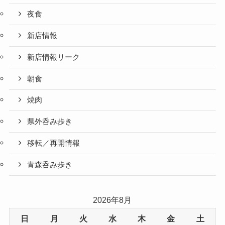
夜食
新店情報
新店情報リーク
朝食
焼肉
県外呑み歩き
移転／再開情報
青森呑み歩き
2026年8月
日
月
火
水
木
金
土