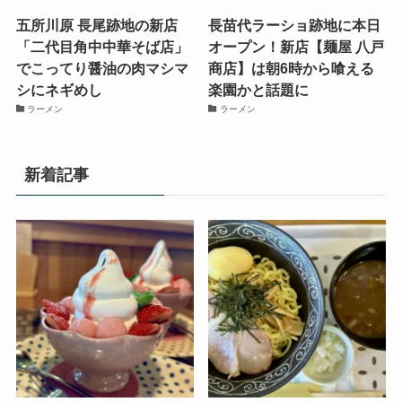
五所川原 長尾跡地の新店
長苗代ラーショ跡地に本日
「二代目角中中華そば店」
オープン！新店【麺屋 八戸
でこってり醤油の肉マシマ
商店】は朝6時から喰える
シにネギめし
楽園かと話題に
ラーメン
ラーメン
新着記事