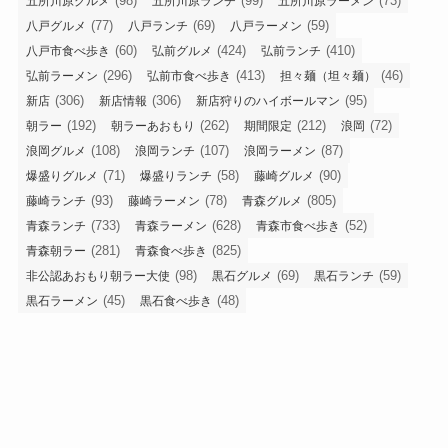
(98)
(99)
(73)
五所川原グルメ
五所川原ランチ
五所川原ラーメン
(77)
(69)
(59)
八戸グルメ
八戸ランチ
八戸ラーメン
(60)
(424)
(410)
八戸市食べ歩き
弘前グルメ
弘前ランチ
(296)
(413)
(46)
弘前ラーメン
弘前市食べ歩き
担々麺（坦々麺）
(306)
(306)
(95)
新店
新店情報
新店狩りのハイボールマン
(192)
(262)
(212)
(72)
朝ラー
朝ラーあおもり
期間限定
浪岡
(108)
(107)
(87)
浪岡グルメ
浪岡ランチ
浪岡ラーメン
(71)
(58)
(90)
爆盛りグルメ
爆盛りランチ
藤崎グルメ
(93)
(78)
(805)
藤崎ランチ
藤崎ラーメン
青森グルメ
(733)
(628)
(52)
青森ランチ
青森ラーメン
青森市食べ歩き
(281)
(825)
青森朝ラー
青森食べ歩き
(98)
(69)
(59)
非公認あおもり朝ラー大使
黒石グルメ
黒石ランチ
(45)
(48)
黒石ラーメン
黒石食べ歩き