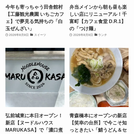
今年も寄っちゃう田舎館村
弁当メインから朝も昼も楽
【工藤観光農園 いちごカフ
しい店にリニューアル！千
ェ】で夢見る気持ちの「白
富町【カフェ食堂 D.R.1】
玉ぜんざい」
の「つけ麺」
2026年8月9日
スイーツ
2026年8月9日
ランチ
弘前城東に本日オープン！
青森橋本にオープンの新店
新店【ヌードルハウス
【笑幸の台所】で今こそ知
MARUKASA】で「濃口煮
っときたい「鯖うどん＆セ