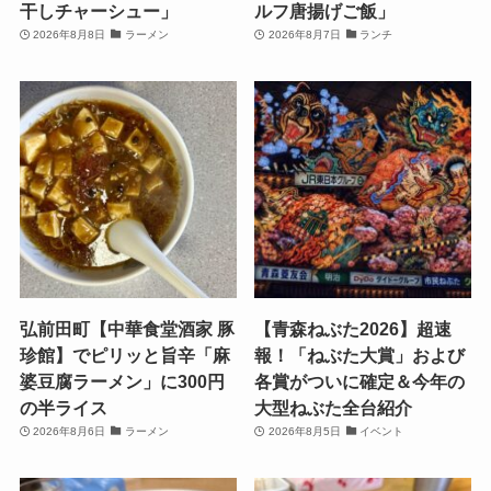
干しチャーシュー」
ルフ唐揚げご飯」
2026年8月8日
ラーメン
2026年8月7日
ランチ
弘前田町【中華食堂酒家 豚
【青森ねぶた2026】超速
珍館】でピリッと旨辛「麻
報！「ねぶた大賞」および
婆豆腐ラーメン」に300円
各賞がついに確定＆今年の
の半ライス
大型ねぶた全台紹介
2026年8月6日
ラーメン
2026年8月5日
イベント