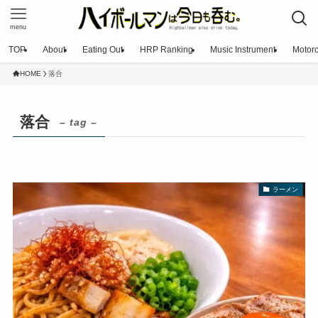
menu
TOP
About
Eating Out
HRP Ranking
Music Instrument
Motorc
HOME
落合
落合
– tag –
ラーメン